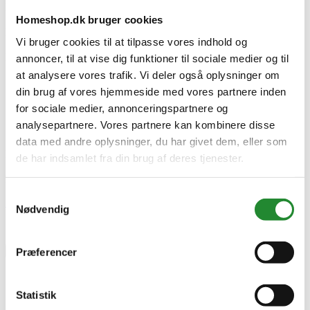
Manuel Laengde
Homeshop.dk bruger cookies
1810
Manuel Længde Enhed
Vi bruger cookies til at tilpasse vores indhold og
mm
Producent information
annoncer, til at vise dig funktioner til sociale medier og til
Wimex A/S
at analysere vores trafik. Vi deler også oplysninger om
Strandvejen 16, 7800 Skive
din brug af vores hjemmeside med vores partnere inden
Danmark
www.wimex.dk
for sociale medier, annonceringspartnere og
analysepartnere. Vores partnere kan kombinere disse
Specifikke referencer
data med andre oplysninger, du har givet dem, eller som
Lev. varenr.
de har indsamlet fra din brug af deres tjenester.
9900000008
EAN
Samtykkevalg
Skriv produktanmeldelse
Nødvendig
Ingen kundeanmeldelser for øjeblikket
×
Præferencer
Statistik