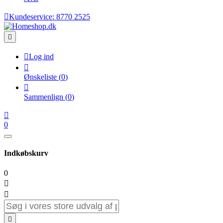

Kundeservice:
8770 2525


Log ind

Ønskeliste
(
0
)

Sammenlign
(
0
)

0
Indkøbskurv
0


