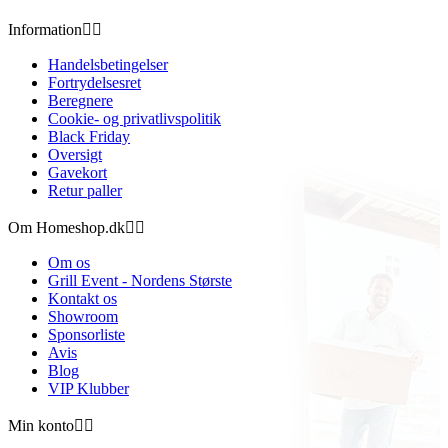
Information


Handelsbetingelser
Fortrydelsesret
Beregnere
Cookie- og privatlivspolitik
Black Friday
Oversigt
Gavekort
Retur paller
Om Homeshop.dk


Om os
Grill Event - Nordens Største
Kontakt os
Showroom
Sponsorliste
Avis
Blog
VIP Klubber
Min konto

