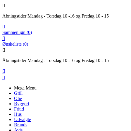

Åbningstider Mandag - Torsdag 10 -16 og Fredag 10 - 15

Sammenlign
(
0
)

Ønskeliste
(
0
)

Åbningstider Mandag - Torsdag 10 -16 og Fredag 10 - 15


Mega Menu
Grill
Olie
Byggeri
Fritid
Hus
Udvalgte
Brands
Avis