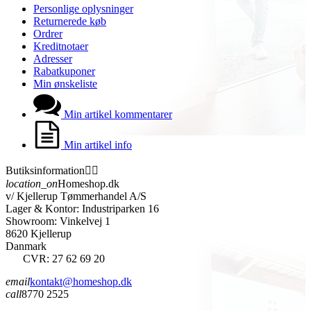
Personlige oplysninger
Returnerede køb
Ordrer
Kreditnotaer
Adresser
Rabatkuponer
Min ønskeliste
Min artikel kommentarer
Min artikel info
Butiksinformation


location_on
Homeshop.dk
v/ Kjellerup Tømmerhandel A/S
Lager & Kontor: Industriparken 16
Showroom: Vinkelvej 1
8620 Kjellerup
Danmark
CVR: 27 62 69 20
email
kontakt@homeshop.dk
call
8770 2525