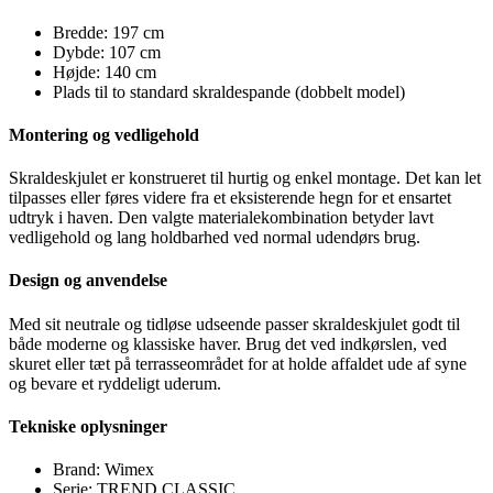
Bredde: 197 cm
Dybde: 107 cm
Højde: 140 cm
Plads til to standard skraldespande (dobbelt model)
Montering og vedligehold
Skraldeskjulet er konstrueret til hurtig og enkel montage. Det kan let
tilpasses eller føres videre fra et eksisterende hegn for et ensartet
udtryk i haven. Den valgte materialekombination betyder lavt
vedligehold og lang holdbarhed ved normal udendørs brug.
Design og anvendelse
Med sit neutrale og tidløse udseende passer skraldeskjulet godt til
både moderne og klassiske haver. Brug det ved indkørslen, ved
skuret eller tæt på terrasseområdet for at holde affaldet ude af syne
og bevare et ryddeligt uderum.
Tekniske oplysninger
Brand: Wimex
Serie: TREND CLASSIC