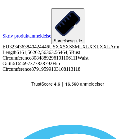
Skriv produktanmeldelse
Størrelsesguide
EU3234363840424446USXX5XSSMLXLXXLXXLArm
Length6161,56262,56363,56464,5Bust
Circumference8084889296101106111Waist
Girth6165697377828792Hip
Circumference87919599103108113118