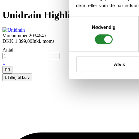
dem, eller som de har indsaml
Unidrain Highline Custom Linj
Samtykkevalg
Nødvendig
Varenummer
2034645
DKK 1.399,00
Inkl. moms
Antal:

Afvis



Tilføj til kurv