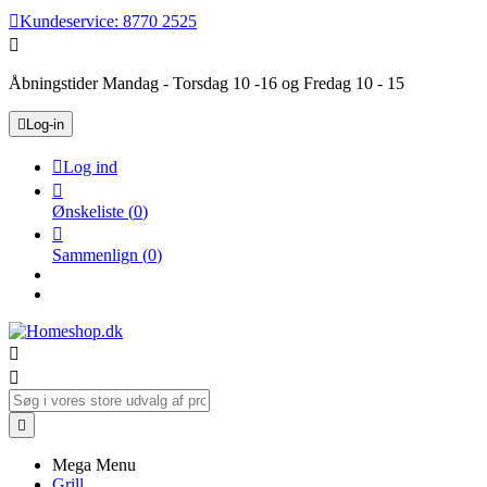

Kundeservice:
8770 2525

Åbningstider Mandag - Torsdag 10 -16 og Fredag 10 - 15

Log-in

Log ind

Ønskeliste
(
0
)

Sammenlign
(
0
)



Mega Menu
Grill