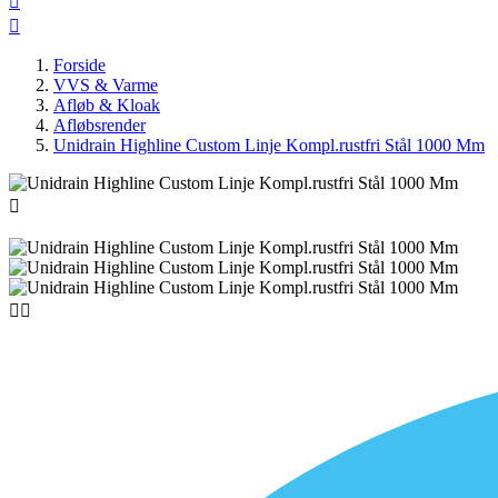


Forside
VVS & Varme
Afløb & Kloak
Afløbsrender
Unidrain Highline Custom Linje Kompl.rustfri Stål 1000 Mm


