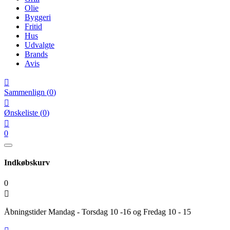
Olie
Byggeri
Fritid
Hus
Udvalgte
Brands
Avis

Sammenlign
(
0
)

Ønskeliste
(
0
)

0
Indkøbskurv
0

Åbningstider Mandag - Torsdag 10 -16 og Fredag 10 - 15