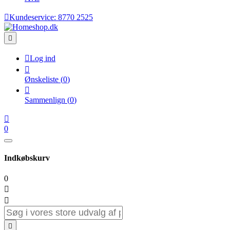

Kundeservice:
8770 2525


Log ind

Ønskeliste
(
0
)

Sammenlign
(
0
)

0
Indkøbskurv
0


