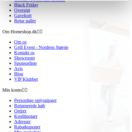
Black Friday
Oversigt
Gavekort
Retur paller
Om Homeshop.dk


Om os
Grill Event - Nordens Største
Kontakt os
Showroom
Sponsorliste
Avis
Blog
VIP Klubber
Min konto


Personlige oplysninger
Returnerede køb
Ordrer
Kreditnotaer
Adresser
Rabatkuponer