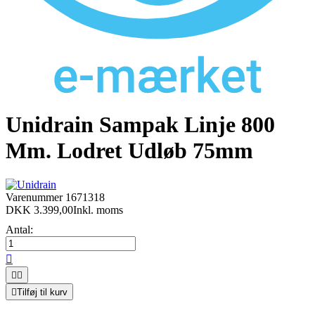
Unidrain Sampak Linje 800
Mm. Lodret Udløb 75mm
Varenummer
1671318
DKK 3.399,00
Inkl. moms
Antal:




Tilføj til kurv