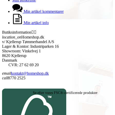
Min ønskeliste
Min artikel kommentarer
Min artikel info
Butiksinformation


location_on
Homeshop.dk
v/ Kjellerup Tømmerhandel A/S
Lager & Kontor: Industriparken 16
Showroom: Vinkelvej 1
8620 Kjellerup
Danmark
CVR: 27 62 69 20
email
kontakt@homeshop.dk
call
8770 2525
Se efter vores FSC®-certificerede produkter