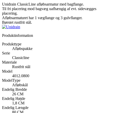
Unidrain ClassicLine afløbsarmatur med bagflange.
Til fri placering mod bagvæg uafhængig af evt. sidevægges
placering.
Afløbsarmaturet har 1 vægflange og 3 gulvflanger.
Børstet rustfrit stål.
Produktinformation
Produkttype
Afløbspakke
Serie
Classicline
Materiale
Rustfrit stål
Model
4012.0800
ModelType
Afløbskål
Endelig Bredde
26 CM
Endelig Højde
1,8 CM
Endelig Længde
80 CM