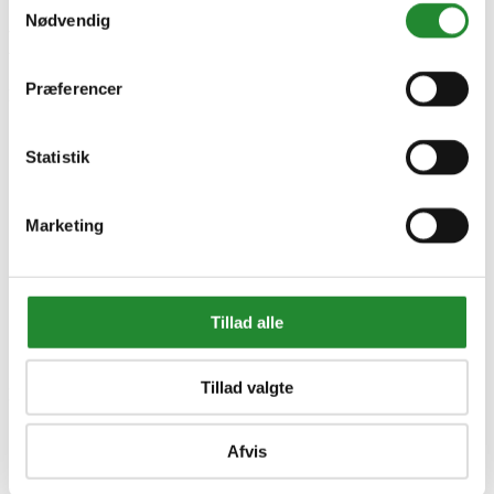
Unidrain Sampak Linje 800
Nødvendig
Mm. Lodret Udløb 75mm
Præferencer
DKK 3.399,00
Inkl. moms
Statistik
Marketing
Tillad alle
Tillad valgte
Information


Handelsbetingelser
Afvis
Fortrydelsesret
Beregnere
Cookie- og privatlivspolitik