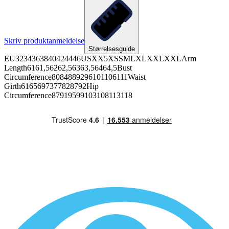
Skriv produktanmeldelse
Størrelsesguide
EU3234363840424446USXX5XSSMLXLXXLXXLArm
Length6161,56262,56363,56464,5Bust
Circumference8084889296101106111Waist
Girth6165697377828792Hip
Circumference87919599103108113118