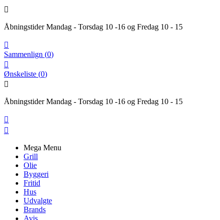

Åbningstider Mandag - Torsdag 10 -16 og Fredag 10 - 15

Sammenlign
(
0
)

Ønskeliste
(
0
)

Åbningstider Mandag - Torsdag 10 -16 og Fredag 10 - 15


Mega Menu
Grill
Olie
Byggeri
Fritid
Hus
Udvalgte
Brands
Avis