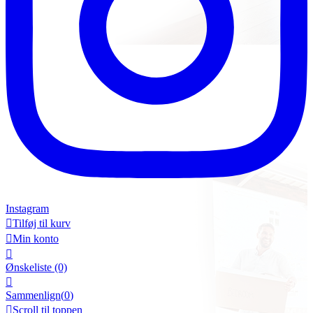
Instagram

Tilføj til kurv

Min konto

Ønskeliste
(0)

Sammenlign(
0
)

Scroll til toppen