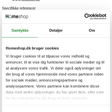
Specifikke referencer
Lev. varenr.
155019080
EAN
5707692007113
Samtykke
Detaljer
Om
EAN-13
5707692007113
Skriv produktanmeldelse
Homeshop.dk bruger cookies
Vi bruger cookies til at tilpasse vores indhold og
Ingen kundeanmeldelser for øjeblikket
annoncer, til at vise dig funktioner til sociale medier og til
×
at analysere vores trafik. Vi deler også oplysninger om
din brug af vores hjemmeside med vores partnere inden
for sociale medier, annonceringspartnere og
Unidrain Sampak Linje 800 Mm. Lodret Udløb 75mm
analysepartnere. Vores partnere kan kombinere disse
data med andre oplysninger, du har givet dem, eller som
de har indsamlet fra din brug af deres tjenester.
Samtykkevalg