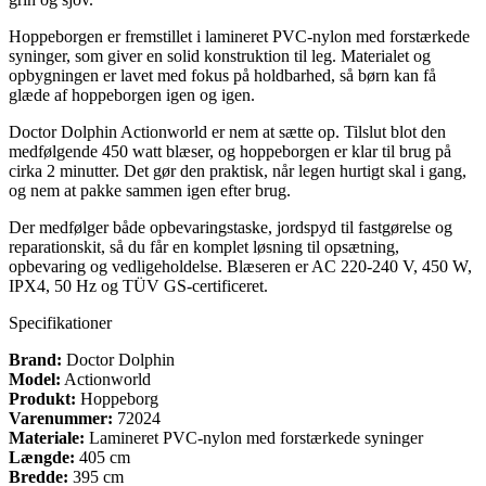
Hoppeborgen er fremstillet i lamineret PVC-nylon med forstærkede
syninger, som giver en solid konstruktion til leg. Materialet og
opbygningen er lavet med fokus på holdbarhed, så børn kan få
glæde af hoppeborgen igen og igen.
Doctor Dolphin Actionworld er nem at sætte op. Tilslut blot den
medfølgende 450 watt blæser, og hoppeborgen er klar til brug på
cirka 2 minutter. Det gør den praktisk, når legen hurtigt skal i gang,
og nem at pakke sammen igen efter brug.
Der medfølger både opbevaringstaske, jordspyd til fastgørelse og
reparationskit, så du får en komplet løsning til opsætning,
opbevaring og vedligeholdelse. Blæseren er AC 220-240 V, 450 W,
IPX4, 50 Hz og TÜV GS-certificeret.
Specifikationer
Brand:
Doctor Dolphin
Model:
Actionworld
Produkt:
Hoppeborg
Varenummer:
72024
Materiale:
Lamineret PVC-nylon med forstærkede syninger
Længde:
405 cm
Bredde:
395 cm