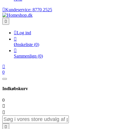

Kundeservice:
8770 2525


Log ind

Ønskeliste
(
0
)

Sammenlign
(
0
)

0
Indkøbskurv
0


