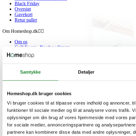
Black Friday
Oversigt
Gavekort
Retur paller
Om Homeshop.dk


Om os
Grill Event - Nordens Største
Kontakt os
Showroom
Sponsorliste
Avis
Samtykke
Detaljer
Blog
VIP Klubber
Min konto


Homeshop.dk bruger cookies
Personlige oplysninger
Vi bruger cookies til at tilpasse vores indhold og annoncer, til
Returnerede køb
funktioner til sociale medier og til at analysere vores trafik. 
Ordrer
oplysninger om din brug af vores hjemmeside med vores par
Kreditnotaer
Adresser
for sociale medier, annonceringspartnere og analysepartnere
Rabatkuponer
partnere kan kombinere disse data med andre oplysninger, du
Min ønskeliste