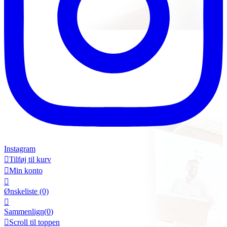
Instagram

Tilføj til kurv

Min konto

Ønskeliste
(0)

Sammenlign(
0
)

Scroll til toppen