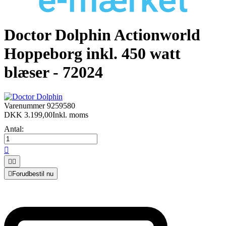
Doctor Dolphin Actionworld
Hoppeborg inkl. 450 watt
blæser - 72024
Varenummer
9259580
DKK 3.199,00
Inkl. moms
Antal:




Forudbestil nu