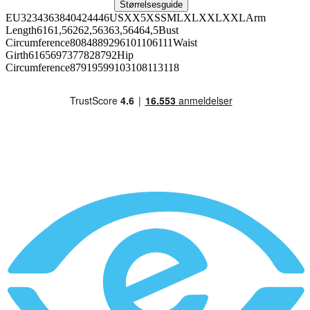
Størrelsesguide
EU3234363840424446USXX5XSSMLXLXXLXXLArm
Length6161,56262,56363,56464,5Bust
Circumference8084889296101106111Waist
Girth6165697377828792Hip
Circumference87919599103108113118