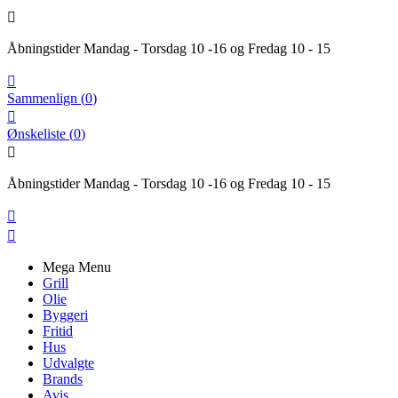

Åbningstider Mandag - Torsdag 10 -16 og Fredag 10 - 15

Sammenlign
(
0
)

Ønskeliste
(
0
)

Åbningstider Mandag - Torsdag 10 -16 og Fredag 10 - 15


Mega Menu
Grill
Olie
Byggeri
Fritid
Hus
Udvalgte
Brands
Avis