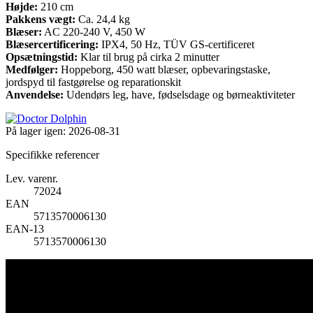
Højde:
210 cm
Pakkens vægt:
Ca. 24,4 kg
Blæser:
AC 220-240 V, 450 W
Blæsercertificering:
IPX4, 50 Hz, TÜV GS-certificeret
Opsætningstid:
Klar til brug på cirka 2 minutter
Medfølger:
Hoppeborg, 450 watt blæser, opbevaringstaske,
jordspyd til fastgørelse og reparationskit
Anvendelse:
Udendørs leg, have, fødselsdage og børneaktiviteter
På lager igen:
2026-08-31
Specifikke referencer
Lev. varenr.
72024
EAN
5713570006130
EAN-13
5713570006130