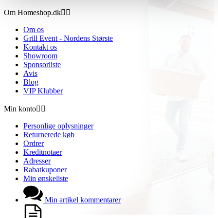
Om Homeshop.dk


Om os
Grill Event - Nordens Største
Kontakt os
Showroom
Sponsorliste
Avis
Blog
VIP Klubber
Min konto


Personlige oplysninger
Returnerede køb
Ordrer
Kreditnotaer
Adresser
Rabatkuponer
Min ønskeliste
Min artikel kommentarer