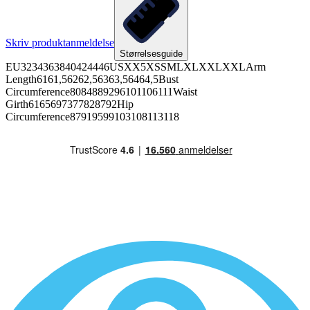
Skriv produktanmeldelse
Størrelsesguide
EU3234363840424446USXX5XSSMLXLXXLXXLArm
Length6161,56262,56363,56464,5Bust
Circumference8084889296101106111Waist
Girth6165697377828792Hip
Circumference87919599103108113118