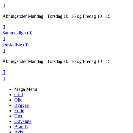

Åbningstider Mandag - Torsdag 10 -16 og Fredag 10 - 15

Sammenlign
(
0
)

Ønskeliste
(
0
)

Åbningstider Mandag - Torsdag 10 -16 og Fredag 10 - 15


Mega Menu
Grill
Olie
Byggeri
Fritid
Hus
Udvalgte
Brands
Avis