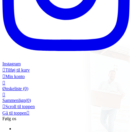
Instagram

Tilføj til kurv

Min konto

Ønskeliste
(0)

Sammenlign(
0
)

Scroll til toppen
Gå til toppen

Følg os