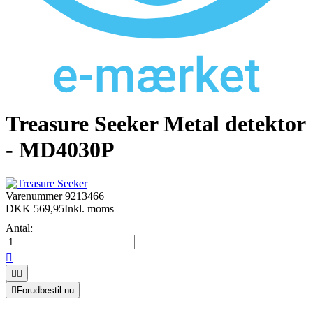
Treasure Seeker Metal detektor
- MD4030P
Varenummer
9213466
DKK 569,95
Inkl. moms
Antal:




Forudbestil nu