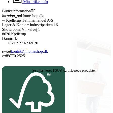
Min artikel info
Butiksinformation


location_on
Homeshop.dk
v/ Kjellerup Tømmerhandel A/S
Lager & Kontor: Industriparken 16
Showroom: Vinkelvej 1
8620 Kjellerup
Danmark
CVR: 27 62 69 20
email
kontakt@homeshop.dk
call
8770 2525
Se efter vores FSC®-certificerede produkter