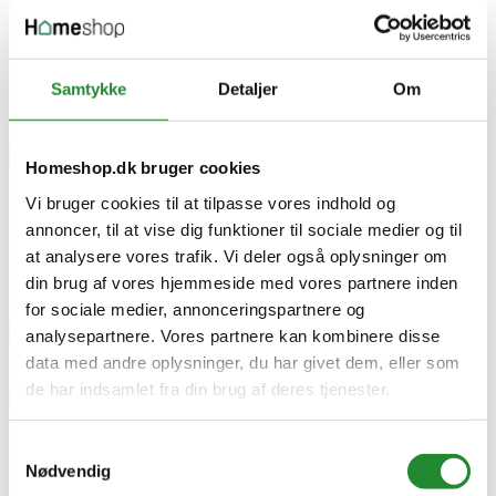
5713570002255
EAN-13
5713570002255
Skriv produktanmeldelse
Samtykke
Detaljer
Om
Ingen kundeanmeldelser for øjeblikket
×
Homeshop.dk bruger cookies
Vi bruger cookies til at tilpasse vores indhold og
annoncer, til at vise dig funktioner til sociale medier og til
Treasure Seeker Metal detektor - MD4030P
at analysere vores trafik. Vi deler også oplysninger om
din brug af vores hjemmeside med vores partnere inden
for sociale medier, annonceringspartnere og
analysepartnere. Vores partnere kan kombinere disse
data med andre oplysninger, du har givet dem, eller som
de har indsamlet fra din brug af deres tjenester.
Treasure Seeker Metal detektor
- MD4030P
Samtykkevalg
Nødvendig