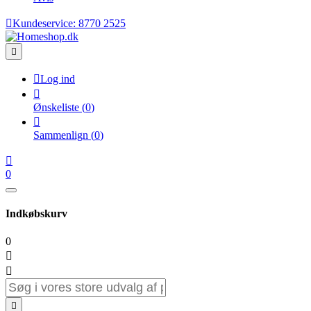

Kundeservice:
8770 2525


Log ind

Ønskeliste
(
0
)

Sammenlign
(
0
)

0
Indkøbskurv
0


