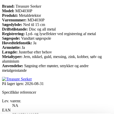
Brand:
Treasure Seeker
Model:
MD4030P
Produkt:
Metaldetektor
Varenummer:
MD4030P
Søgedybde:
Ned til 15 cm
Driftstilstande:
Disc og all metal
Registrering:
Lyd- og lyseffekter ved registrering af metal
Søgespole:
Vandtæt søgespole
Hovedtelefonstik:
Ja
Armstøtte:
Ja
Længde:
Justerbar efter behov
Metaltyper:
Jern, nikkel, guld, messing, zink, kobber, sølv og
aluminium
Anvendelse:
Søgning efter mønter, smykker og andre
metalgenstande
På lager igen:
2026-08-31
Specifikke referencer
Lev. varenr.
NA
EAN