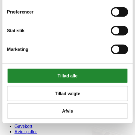
DKK 569,95
Inkl. moms
Præferencer
Statistik
Marketing
Tillad alle
Information


Tillad valgte
Handelsbetingelser
Fortrydelsesret
Beregnere
Cookie- og privatlivspolitik
Afvis
Black Friday
Oversigt
Gavekort
Retur paller