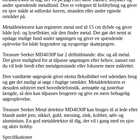
andre spændende metalfund. Den er velegnet til hobbybrug og giver
en sjov måde at udforske haven, stranden eller andre egnede
områder på.
Metaldetektoren kan registrere metal ned til 15 cm dybde og giver
både lyd- og lyseffekter, når den finder metal. Det gør det nemt at
opdage mulige fund under søgningen og giver en spændende
oplevelse for både begyndere og nysgerrige skattejægere.
Treasure Seeker MD4030P har 2 driftstilstande: disc og all metal.
Det giver mulighed for at tilpasse søgningen efter behov, uanset om
du vil lede bredt efter metalgenstande eller fokusere mere målrettet.
Den vandtætte søgespole giver ekstra fleksibilitet ved udendørs brug
og gør det muligt at søge i fugtige områder. Metaldetektoren er
desuden udstyret med hovedtelefonstik, armstøtte og justerbar
længde, så den kan tilpasses brugeren og give en mere behagelig
søgeoplevelse.
Treasure Seeker Metal detektor MD4030P kan bruges til at lede efter
blandt andet jern, nikkel, guld, messing, zink, kobber, sølv og
aluminium. En god metaldetektor til dig, der vil i gang med en sjov
og aktiv hobby.
Specifikationer