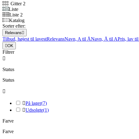
Gitter 2
Liste
Liste 2
Katalog
Sorter efter:
Relevans

Tilbud, højest til lavest
Relevans
Navn, A til Å
Navn, Å til A
Pris, lav ti

OK
Filtrer

Status
Status


På lager
(7)

Udsolgte
(1)
Farve
Farve