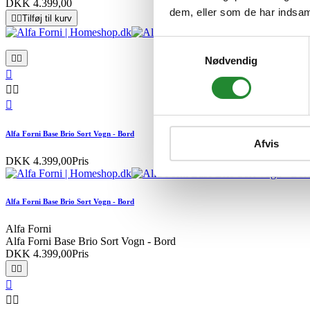
DKK 4.399,00
dem, eller som de har indsaml


Tilføj til kurv
Samtykkevalg


Nødvendig




Alfa Forni Base Brio Sort Vogn - Bord
Afvis
DKK 4.399,00
Pris
Alfa Forni Base Brio Sort Vogn - Bord
Alfa Forni
Alfa Forni Base Brio Sort Vogn - Bord
DKK 4.399,00
Pris




