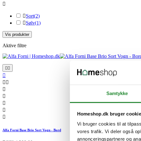


Sort
(2)

Sølv
(1)
Vis produkter
Aktive filtre






Samtykke



Homeshop.dk bruger cooki

Vi bruger cookies til at tilpas
Alfa Forni Base Brio Sort Vogn - Bord
vores trafik. Vi deler også 
annonceringspartnere og anal