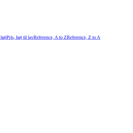
l høj
Pris, høj til lav
Reference, A to Z
Reference, Z to A