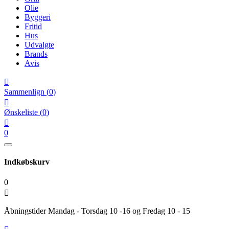
Olie
Byggeri
Fritid
Hus
Udvalgte
Brands
Avis

Sammenlign
(
0
)

Ønskeliste
(
0
)

0
Indkøbskurv
0

Åbningstider Mandag - Torsdag 10 -16 og Fredag 10 - 15