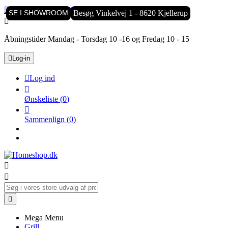

Kundeservice:
8770 2525
SE I SHOWROOM
Besøg Vinkelvej 1 - 8620 Kjellerup

Åbningstider Mandag - Torsdag 10 -16 og Fredag 10 - 15

Log-in

Log ind

Ønskeliste
(
0
)

Sammenlign
(
0
)



Mega Menu
Grill