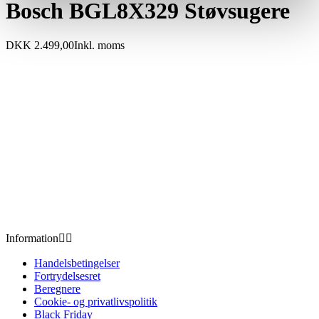
Bosch BGL8X329 Støvsugere
DKK 2.499,00
Inkl. moms
Information


Handelsbetingelser
Fortrydelsesret
Beregnere
Cookie- og privatlivspolitik
Black Friday