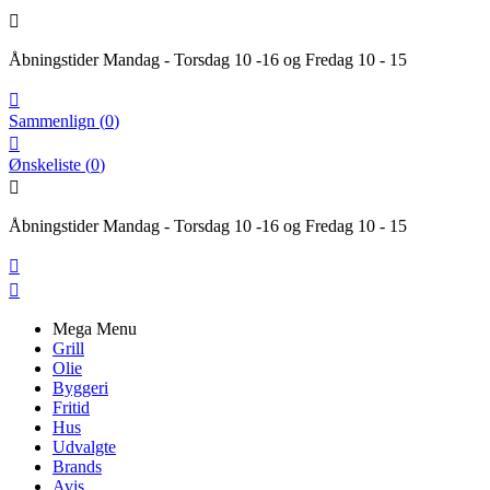

Åbningstider Mandag - Torsdag 10 -16 og Fredag 10 - 15

Sammenlign
(
0
)

Ønskeliste
(
0
)

Åbningstider Mandag - Torsdag 10 -16 og Fredag 10 - 15


Mega Menu
Grill
Olie
Byggeri
Fritid
Hus
Udvalgte
Brands
Avis