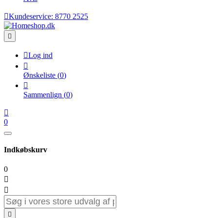

Kundeservice:
8770 2525


Log ind

Ønskeliste
(
0
)

Sammenlign
(
0
)

0
Indkøbskurv
0


