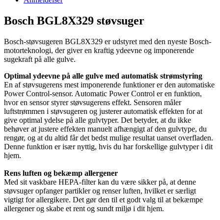
Bosch BGL8X329 støvsuger
Bosch-støvsugeren BGL8X329 er udstyret med den nyeste Bosch-
motorteknologi, der giver en kraftig ydeevne og imponerende
sugekraft på alle gulve.
Optimal ydeevne på alle gulve med automatisk strømstyring
En af støvsugerens mest imponerende funktioner er den automatiske
Power Control-sensor. Automatic Power Control er en funktion,
hvor en sensor styrer støvsugerens effekt. Sensoren måler
luftstrømmen i støvsugeren og justerer automatisk effekten for at
give optimal ydelse på alle gulvtyper. Det betyder, at du ikke
behøver at justere effekten manuelt afhængigt af den gulvtype, du
rengør, og at du altid får det bedst mulige resultat uanset overfladen.
Denne funktion er især nyttig, hvis du har forskellige gulvtyper i dit
hjem.
Rens luften og bekæmp allergener
Med sit vaskbare HEPA-filter kan du være sikker på, at denne
støvsuger opfanger partikler og renser luften, hvilket er særligt
vigtigt for allergikere. Det gør den til et godt valg til at bekæmpe
allergener og skabe et rent og sundt miljø i dit hjem.