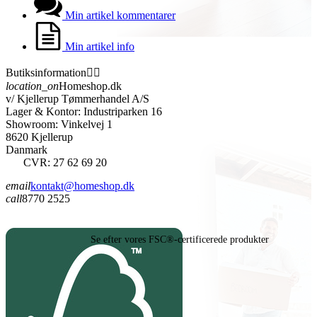
Min artikel kommentarer
Min artikel info
Butiksinformation


location_on
Homeshop.dk
v/ Kjellerup Tømmerhandel A/S
Lager & Kontor: Industriparken 16
Showroom: Vinkelvej 1
8620 Kjellerup
Danmark
CVR: 27 62 69 20
email
kontakt@homeshop.dk
call
8770 2525
Se efter vores FSC®-certificerede produkter