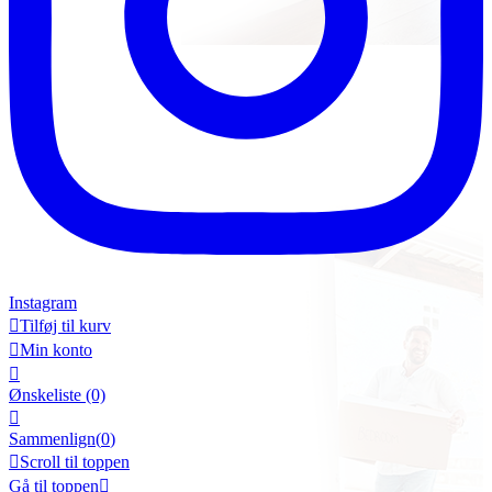
Instagram

Tilføj til kurv

Min konto

Ønskeliste
(0)

Sammenlign(
0
)

Scroll til toppen
Gå til toppen
