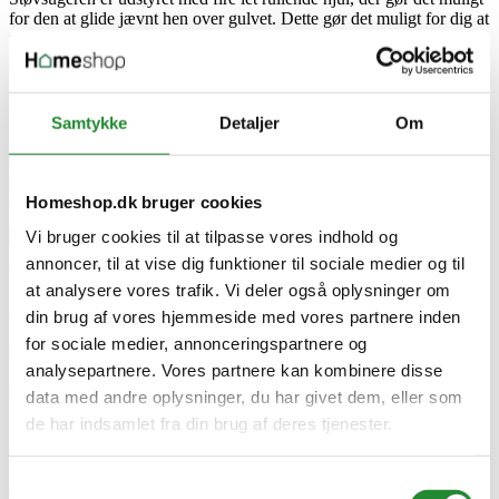
for den at glide jævnt hen over gulvet. Dette gør det muligt for dig at
manøvrere støvsugeren nemt rundt om møbler og andre
forhindringer.
Praktisk opbevaring
Støvsugeren har automatisk afvikling af ledningen, hvilket sparer tid
Samtykke
Detaljer
Om
og kræfter, når du er færdig med at støvsuge. Desuden kan
støvsugeren nemt og sikkert opbevares ved hjælp af
parkeringstilstanden, hvilket gør den mindre pladskrævende og
nemmere at opbevare.
Homeshop.dk bruger cookies
Vi bruger cookies til at tilpasse vores indhold og
annoncer, til at vise dig funktioner til sociale medier og til
Produktinformation
at analysere vores trafik. Vi deler også oplysninger om
Produkttype
din brug af vores hjemmeside med vores partnere inden
Støvsuger
for sociale medier, annonceringspartnere og
Farve
analysepartnere. Vores partnere kan kombinere disse
Sort
Lydtryksniveau
data med andre oplysninger, du har givet dem, eller som
74
de har indsamlet fra din brug af deres tjenester.
Specifikke referencer
Samtykkevalg
Lev. varenr.