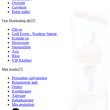
Oversigt
Gavekort
Retur paller
Om Homeshop.dk


Om os
Grill Event - Nordens Største
Kontakt os
Showroom
Sponsorliste
Avis
Blog
VIP Klubber
Min konto


Personlige oplysninger
Returnerede køb
Ordrer
Kreditnotaer
Adresser
Rabatkuponer
Min ønskeliste