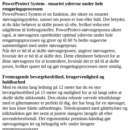
PowerProtect System - ensartet ydeevne under hele
rengøringsprocessen
PowerProtect System er en funktion, der sikrer en ensartet
støvsugningsydelse, uanset om posen er tom eller fuld. Det betyder,
at du ikke behøver at skifte posen så ofte, hvilket reducerer
udgifterne til forbrugsstoffer. PowerProtect-støvsugerposen sikrer
også, at støvsugeren opretholder optimal ydeevne under hele
rengøringsprocessen og giver op til 60 % bedre sugeevne
sammenlignet med andre støvsugerposer.
Når det er tid til at skifte støvsugerposen, angiver støvsugeren,
hvornår det er tid til at skifte den. Dette eliminerer behovet for at
åbne støvsugeren for at kontrollere, hvornår det er tid til at skifte
posen, hvilket sparer tid og gør rengøringsprocessen mere smidig.
Fremragende bevægelsesfrihed, brugervenlighed og
holdbarhed
Med en ekstra lang ledning på 12 meter har du en stor
bevægelsesfrihed på 15 meter og mulighed for at nå langt uden at
skulle skifte stikkontakt. Den ekstra robuste vævede tekstilslange
med et gittermønster er perfekt til dig, der har brug for en støvsuger,
der kan klare hårde udfordringer. Teleskopsrøret med glidehylster og
klikfunktion gør det nemt at justere slangens længde alt efter
anvendelsesformål. Det ergonomiske premium-håndtag gør
støvsugningen let og behagelig selv under længere
rengøringssessioner.