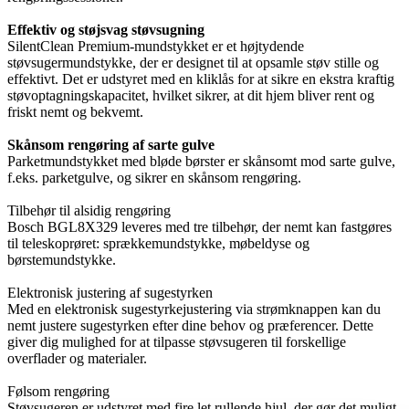
Effektiv og støjsvag støvsugning
SilentClean Premium-mundstykket er et højtydende
støvsugermundstykke, der er designet til at opsamle støv stille og
effektivt. Det er udstyret med en kliklås for at sikre en ekstra kraftig
støvoptagningskapacitet, hvilket sikrer, at dit hjem bliver rent og
friskt nemt og bekvemt.
Skånsom rengøring af sarte gulve
Parketmundstykket med bløde børster er skånsomt mod sarte gulve,
f.eks. parketgulve, og sikrer en skånsom rengøring.
Tilbehør til alsidig rengøring
Bosch BGL8X329 leveres med tre tilbehør, der nemt kan fastgøres
til teleskoprøret: sprækkemundstykke, møbeldyse og
børstemundstykke.
Elektronisk justering af sugestyrken
Med en elektronisk sugestyrkejustering via strømknappen kan du
nemt justere sugestyrken efter dine behov og præferencer. Dette
giver dig mulighed for at tilpasse støvsugeren til forskellige
overflader og materialer.
Følsom rengøring
Støvsugeren er udstyret med fire let rullende hjul, der gør det muligt