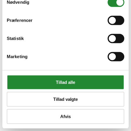
Nødvendig
2190002823
EAN
4242005202805
EAN-13
Præferencer
4242005202805
Skriv produktanmeldelse
Statistik
Ingen kundeanmeldelser for øjeblikket
×
Marketing
Bosch BGL8X329 Støvsugere
Tillad alle
Tillad valgte
Afvis