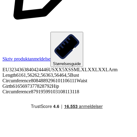
Skriv produktanmeldelse
Størrelsesguide
EU3234363840424446USXX5XSSMLXLXXLXXLArm
Length6161,56262,56363,56464,5Bust
Circumference8084889296101106111Waist
Girth6165697377828792Hip
Circumference87919599103108113118