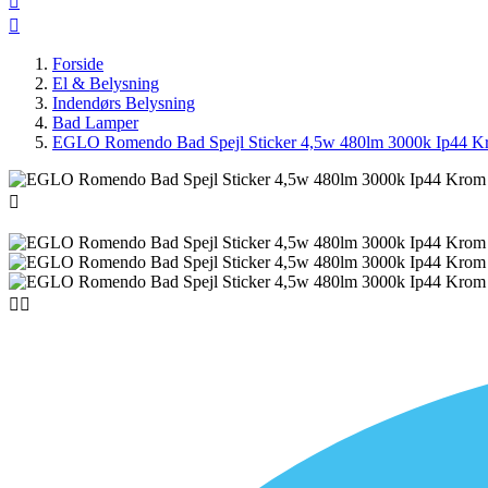


Forside
El & Belysning
Indendørs Belysning
Bad Lamper
EGLO Romendo Bad Spejl Sticker 4,5w 480lm 3000k Ip44 Kro


