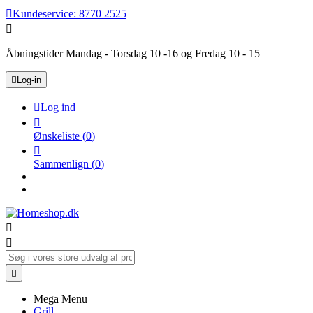

Kundeservice:
8770 2525

Åbningstider Mandag - Torsdag 10 -16 og Fredag 10 - 15

Log-in

Log ind

Ønskeliste
(
0
)

Sammenlign
(
0
)



Mega Menu
Grill