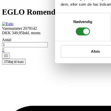
dem, eller som de har indsaml
EGLO Romendo Bad Spejl Sticke
Samtykkevalg
Nødvendig
Varenummer
2079142
DKK 349,95
Inkl. moms
Antal:

Afvis



Tilføj til kurv