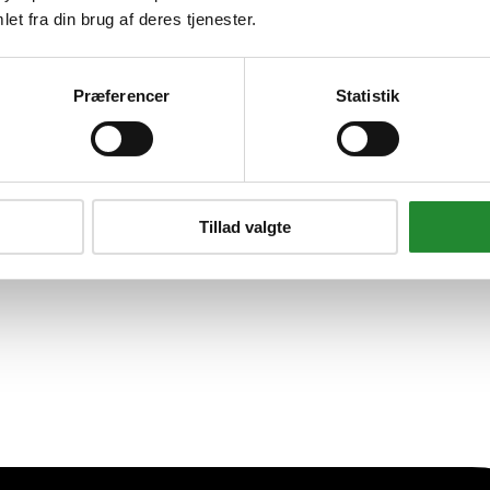
et fra din brug af deres tjenester.
r 4,5w 480lm 3000k Ip44 Krom 
Præferencer
Statistik
Tillad valgte