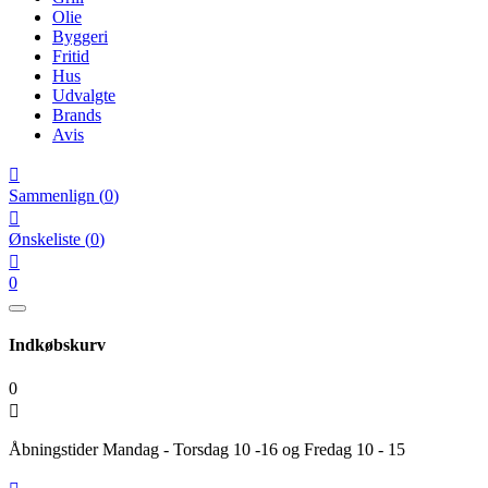
Olie
Byggeri
Fritid
Hus
Udvalgte
Brands
Avis

Sammenlign
(
0
)

Ønskeliste
(
0
)

0
Indkøbskurv
0

Åbningstider Mandag - Torsdag 10 -16 og Fredag 10 - 15