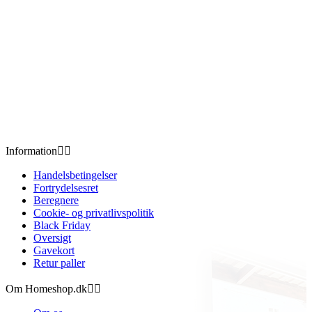
Information


Handelsbetingelser
Fortrydelsesret
Beregnere
Cookie- og privatlivspolitik
Black Friday
Oversigt
Gavekort
Retur paller
Om Homeshop.dk

