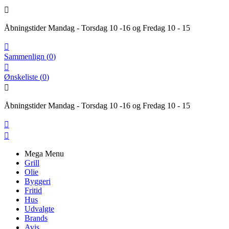

Åbningstider Mandag - Torsdag 10 -16 og Fredag 10 - 15

Sammenlign
(
0
)

Ønskeliste
(
0
)

Åbningstider Mandag - Torsdag 10 -16 og Fredag 10 - 15


Mega Menu
Grill
Olie
Byggeri
Fritid
Hus
Udvalgte
Brands
Avis