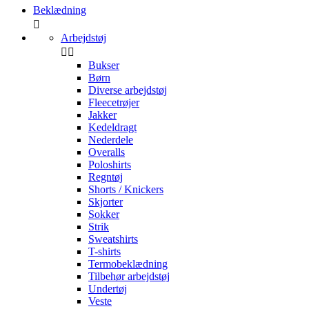
Beklædning

Arbejdstøj


Bukser
Børn
Diverse arbejdstøj
Fleecetrøjer
Jakker
Kedeldragt
Nederdele
Overalls
Poloshirts
Regntøj
Shorts / Knickers
Skjorter
Sokker
Strik
Sweatshirts
T-shirts
Termobeklædning
Tilbehør arbejdstøj
Undertøj
Veste