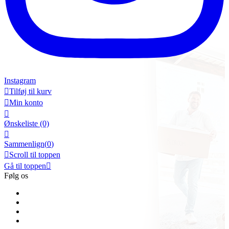
Instagram

Tilføj til kurv

Min konto

Ønskeliste
(0)

Sammenlign(
0
)

Scroll til toppen
Gå til toppen

Følg os