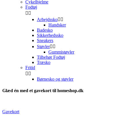
Cykelhjelme
Fodtøj


Arbejdssko


Handsker
Badesko
Sikkerhedssko
Sneakers
Støvler


Gummistøvler
Tilbehør Fodtøj
Træsko
Fritid


Børnesko og støvler
Glæd én med et gavekort til homeshop.dk
Gavekort