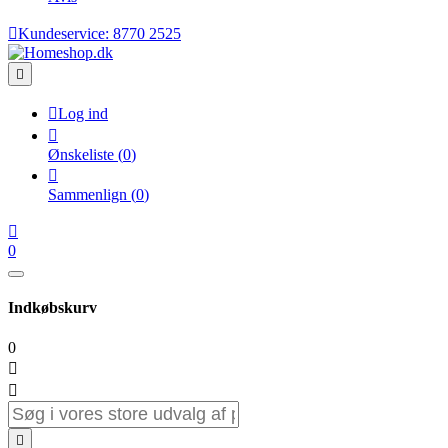

Kundeservice:
8770 2525


Log ind

Ønskeliste
(
0
)

Sammenlign
(
0
)

0
Indkøbskurv
0


