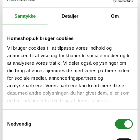
location_on
Homeshop.dk
v/ Kjellerup Tømmerhandel A/S
Lager & Kontor: Industriparken 16
Samtykke
Detaljer
Om
Showroom: Vinkelvej 1
8620 Kjellerup
Danmark
CVR: 27 62 69 20
Homeshop.dk bruger cookies
email
kontakt@homeshop.dk
Vi bruger cookies til at tilpasse vores indhold og
call
8770 2525
annoncer, til at vise dig funktioner til sociale medier og til
at analysere vores trafik. Vi deler også oplysninger om
Se efter vores FSC®-certificerede produkter
din brug af vores hjemmeside med vores partnere inden
for sociale medier, annonceringspartnere og
analysepartnere. Vores partnere kan kombinere disse
data med andre oplysninger, du har givet dem, eller som
de har indsamlet fra din brug af deres tjenester.
Samtykkevalg
Nødvendig