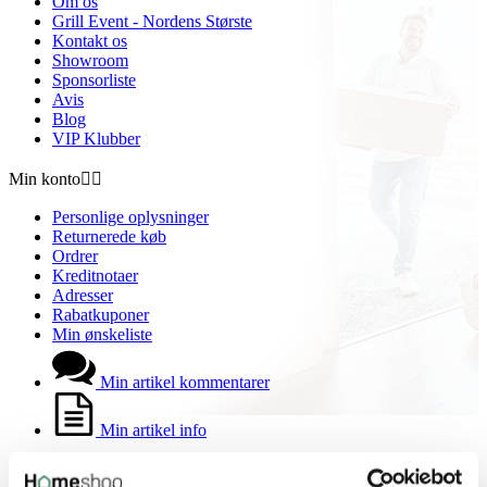
Om os
Grill Event - Nordens Største
Kontakt os
Showroom
Sponsorliste
Avis
Blog
VIP Klubber
Min konto


Personlige oplysninger
Returnerede køb
Ordrer
Kreditnotaer
Adresser
Rabatkuponer
Min ønskeliste
Min artikel kommentarer
Min artikel info
Butiksinformation

