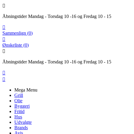

Åbningstider Mandag - Torsdag 10 -16 og Fredag 10 - 15

Sammenlign
(
0
)

Ønskeliste
(
0
)

Åbningstider Mandag - Torsdag 10 -16 og Fredag 10 - 15


Mega Menu
Grill
Olie
Byggeri
Fritid
Hus
Udvalgte
Brands
Avis