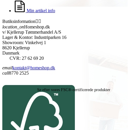
Min artikel info
Butiksinformation


location_on
Homeshop.dk
v/ Kjellerup Tømmerhandel A/S
Lager & Kontor: Industriparken 16
Showroom: Vinkelvej 1
8620 Kjellerup
Danmark
CVR: 27 62 69 20
email
kontakt@homeshop.dk
call
8770 2525
Se efter vores FSC®-certificerede produkter