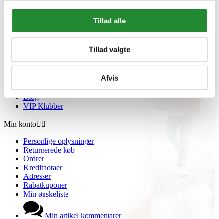
Gavekort
Retur paller
Tillad alle
Om Homeshop.dk


Om os
Tillad valgte
Grill Event - Nordens Største
Kontakt os
Showroom
Afvis
Sponsorliste
Avis
Blog
VIP Klubber
Min konto


Personlige oplysninger
Returnerede køb
Ordrer
Kreditnotaer
Adresser
Rabatkuponer
Min ønskeliste
Min artikel kommentarer