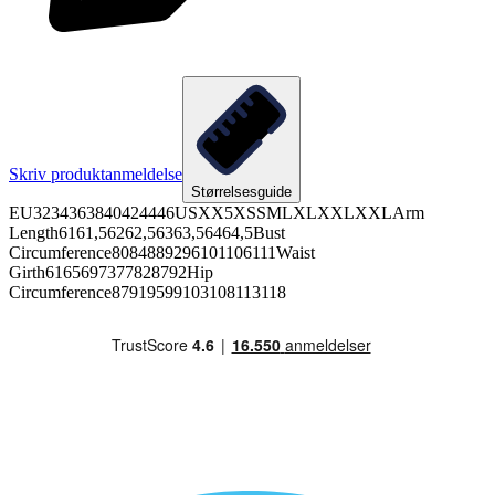
Skriv produktanmeldelse
Størrelsesguide
EU3234363840424446USXX5XSSMLXLXXLXXLArm
Length6161,56262,56363,56464,5Bust
Circumference8084889296101106111Waist
Girth6165697377828792Hip
Circumference87919599103108113118