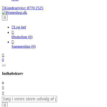

Kundeservice:
8770 2525


Log ind

Ønskeliste
(
0
)

Sammenlign
(
0
)

0
Indkøbskurv
0


