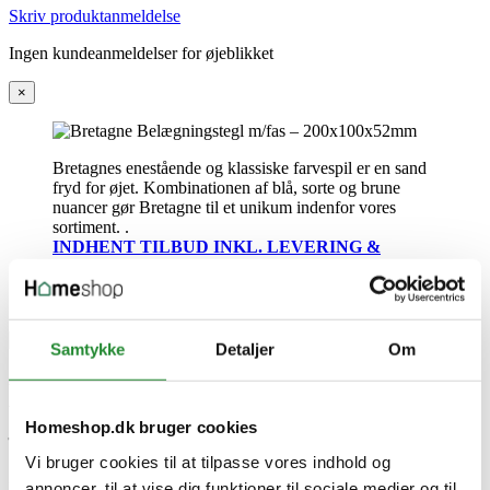
Skriv produktanmeldelse
Ingen kundeanmeldelser for øjeblikket
×
Bretagnes enestående og klassiske farvespil er en sand
fryd for øjet. Kombinationen af blå, sorte og brune
nuancer gør Bretagne til et unikum indenfor vores
sortiment. .
INDHENT TILBUD INKL. LEVERING &
PALLER - VED AT SENDE EN MAIL
Samtykke
Detaljer
Om
Bretagne Belægningstegl m/fas
– 200x100x52mm
Homeshop.dk bruger cookies
Vi bruger cookies til at tilpasse vores indhold og
annoncer, til at vise dig funktioner til sociale medier og til
DKK 849,95
Inkl. moms
pr. m2