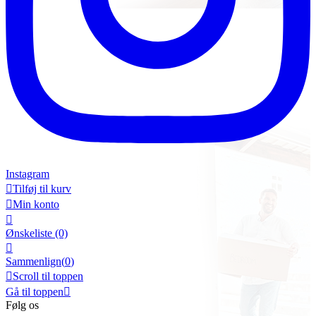
Instagram

Tilføj til kurv

Min konto

Ønskeliste
(0)

Sammenlign(
0
)

Scroll til toppen
Gå til toppen

Følg os