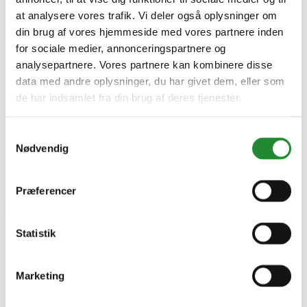
at analysere vores trafik. Vi deler også oplysninger om
DKK 849,95 á 1,00 m2
pr. m2
Denne vare har et minimumskøb af 50.
din brug af vores hjemmeside med vores partnere inden
for sociale medier, annonceringspartnere og
analysepartnere. Vores partnere kan kombinere disse
data med andre oplysninger, du har givet dem, eller som
de har indsamlet fra din brug af deres tjenester.
Samtykkevalg
Nødvendig
Præferencer
Information


Statistik
Handelsbetingelser
Fortrydelsesret
Beregnere
Cookie- og privatlivspolitik
Marketing
Black Friday
Oversigt