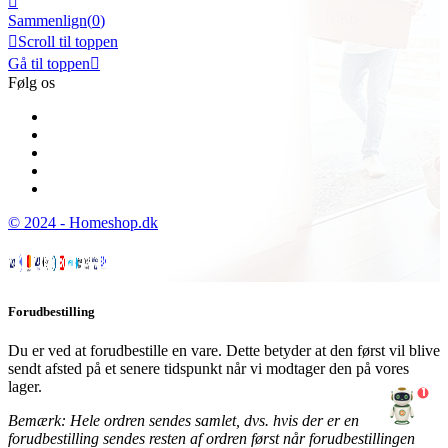

Sammenlign(
0
)

Scroll til toppen
Gå til toppen

Følg os
© 2024 - Homeshop.dk
Forudbestilling
Du er ved at forudbestille en vare. Dette betyder at den først vil blive
sendt afsted på et senere tidspunkt når vi modtager den på vores
lager.
1
Bemærk: Hele ordren sendes samlet, dvs. hvis der er en
forudbestilling sendes resten af ordren først når forudbestillingen