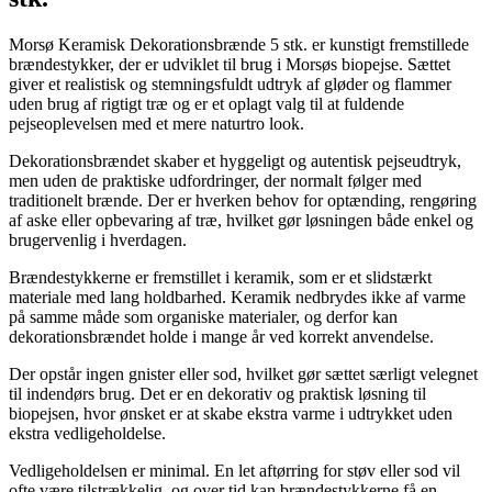
Morsø Keramisk Dekorationsbrænde 5 stk. er kunstigt fremstillede
brændestykker, der er udviklet til brug i Morsøs biopejse. Sættet
giver et realistisk og stemningsfuldt udtryk af gløder og flammer
uden brug af rigtigt træ og er et oplagt valg til at fuldende
pejseoplevelsen med et mere naturtro look.
Dekorationsbrændet skaber et hyggeligt og autentisk pejseudtryk,
men uden de praktiske udfordringer, der normalt følger med
traditionelt brænde. Der er hverken behov for optænding, rengøring
af aske eller opbevaring af træ, hvilket gør løsningen både enkel og
brugervenlig i hverdagen.
Brændestykkerne er fremstillet i keramik, som er et slidstærkt
materiale med lang holdbarhed. Keramik nedbrydes ikke af varme
på samme måde som organiske materialer, og derfor kan
dekorationsbrændet holde i mange år ved korrekt anvendelse.
Der opstår ingen gnister eller sod, hvilket gør sættet særligt velegnet
til indendørs brug. Det er en dekorativ og praktisk løsning til
biopejsen, hvor ønsket er at skabe ekstra varme i udtrykket uden
ekstra vedligeholdelse.
Vedligeholdelsen er minimal. En let aftørring for støv eller sod vil
ofte være tilstrækkelig, og over tid kan brændestykkerne få en