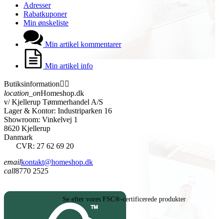
Adresser
Rabatkuponer
Min ønskeliste
Min artikel kommentarer
Min artikel info
Butiksinformation


location_on
Homeshop.dk
v/ Kjellerup Tømmerhandel A/S
Lager & Kontor: Industriparken 16
Showroom: Vinkelvej 1
8620 Kjellerup
Danmark
CVR: 27 62 69 20
email
kontakt@homeshop.dk
call
8770 2525
Se efter vores FSC®-certificerede produkter