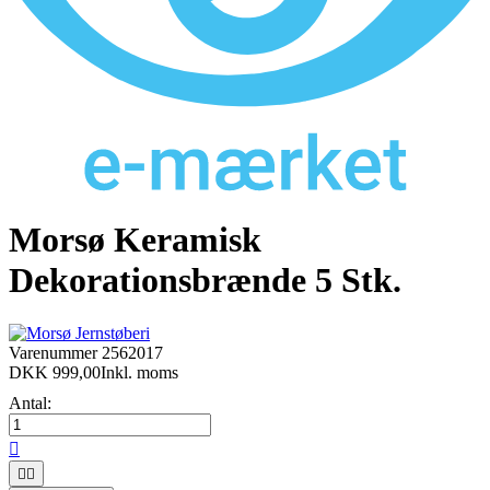
Morsø Keramisk
Dekorationsbrænde 5 Stk.
Varenummer
2562017
DKK 999,00
Inkl. moms
Antal:


