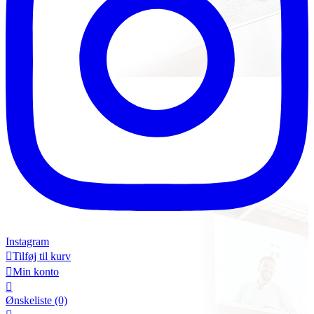
Instagram

Tilføj til kurv

Min konto

Ønskeliste
(0)