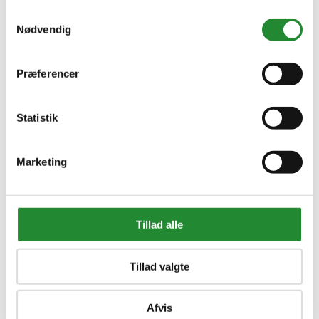
Samtykkevalg
Morsø Keramisk
Nødvendig
Dekorationsbrænde 5 Stk.
Præferencer
DKK 999,00
Inkl. moms
Statistik
Marketing
Tillad alle
Tillad valgte
Information


Afvis
Handelsbetingelser