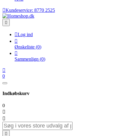

Kundeservice:
8770 2525


Log ind

Ønskeliste
(
0
)

Sammenlign
(
0
)

0
Indkøbskurv
0


