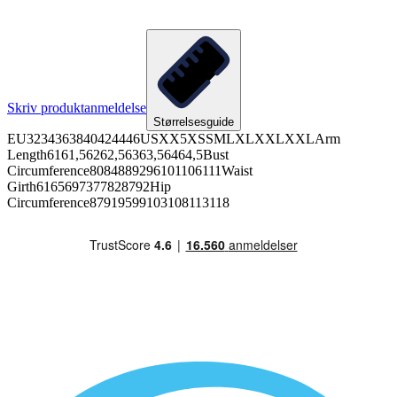
Skriv produktanmeldelse
Størrelsesguide
EU3234363840424446USXX5XSSMLXLXXLXXLArm
Length6161,56262,56363,56464,5Bust
Circumference8084889296101106111Waist
Girth6165697377828792Hip
Circumference87919599103108113118