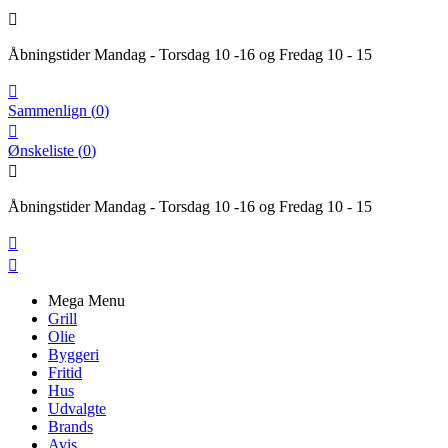

Åbningstider Mandag - Torsdag 10 -16 og Fredag 10 - 15

Sammenlign
(
0
)

Ønskeliste
(
0
)

Åbningstider Mandag - Torsdag 10 -16 og Fredag 10 - 15


Mega Menu
Grill
Olie
Byggeri
Fritid
Hus
Udvalgte
Brands
Avis