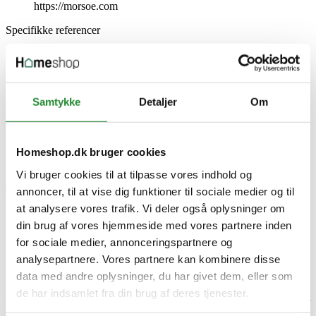
https://morsoe.com
Specifikke referencer
Lev. varenr.
54908001
EAN
5708722368501
Samtykke
Detaljer
Om
EAN-13
5708722368501
Skriv produktanmeldelse
Homeshop.dk bruger cookies
Ingen kundeanmeldelser for øjeblikket
Vi bruger cookies til at tilpasse vores indhold og
annoncer, til at vise dig funktioner til sociale medier og til
×
at analysere vores trafik. Vi deler også oplysninger om
din brug af vores hjemmeside med vores partnere inden
Morsø Keramisk Dekorationsbrænde 5 Stk.
for sociale medier, annonceringspartnere og
analysepartnere. Vores partnere kan kombinere disse
data med andre oplysninger, du har givet dem, eller som
de har indsamlet fra din brug af deres tjenester.