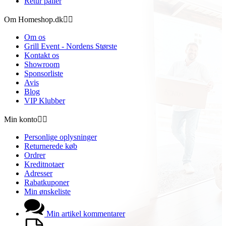
Retur paller
Om Homeshop.dk


Om os
Grill Event - Nordens Største
Kontakt os
Showroom
Sponsorliste
Avis
Blog
VIP Klubber
Min konto


Personlige oplysninger
Returnerede køb
Ordrer
Kreditnotaer
Adresser
Rabatkuponer
Min ønskeliste
Min artikel kommentarer