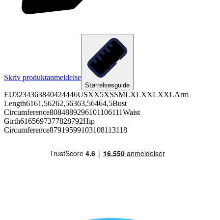
Skriv produktanmeldelse
Størrelsesguide
EU3234363840424446USXX5XSSMLXLXXLXXLArm
Length6161,56262,56363,56464,5Bust
Circumference8084889296101106111Waist
Girth6165697377828792Hip
Circumference87919599103108113118