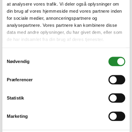
at analysere vores trafik. Vi deler også oplysninger om
EAN-13
5706503410029
din brug af vores hjemmeside med vores partnere inden
for sociale medier, annonceringspartnere og
Skriv produktanmeldelse
analysepartnere. Vores partnere kan kombinere disse
Ingen kundeanmeldelser for øjeblikket
data med andre oplysninger, du har givet dem, eller som
de har indsamlet fra din brug af deres tjenester.
×
Samtykkevalg
Nødvendig
Præferencer
Statistik
Veliline Live Flame Wax Light
Marketing
- Vl 41002