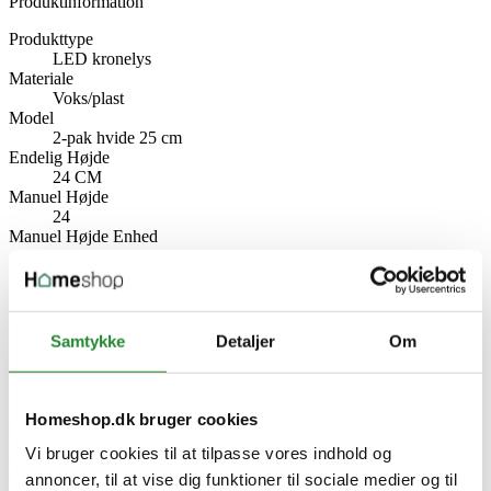
Produktinformation
Produkttype
LED kronelys
Materiale
Voks/plast
Model
2-pak hvide 25 cm
Endelig Højde
24 CM
Manuel Højde
24
Manuel Højde Enhed
cm
Producent information
Veli Line Aps
Gefionsvej 4, 3400 Hillerød
Danmark
Samtykke
Detaljer
Om
www.veliline.dk
Specifikke referencer
Homeshop.dk bruger cookies
Lev. varenr.
VL 41002
Vi bruger cookies til at tilpasse vores indhold og
EAN
annoncer, til at vise dig funktioner til sociale medier og til
5706503410029