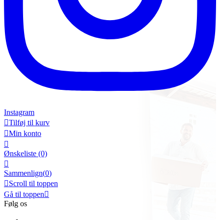
Instagram

Tilføj til kurv

Min konto

Ønskeliste
(0)

Sammenlign(
0
)

Scroll til toppen
Gå til toppen

Følg os