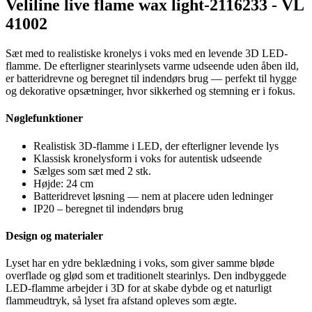
Veliline live flame wax light-2116233 - VL
41002
Sæt med to realistiske kronelys i voks med en levende 3D LED-
flamme. De efterligner stearinlysets varme udseende uden åben ild,
er batteridrevne og beregnet til indendørs brug — perfekt til hygge
og dekorative opsætninger, hvor sikkerhed og stemning er i fokus.
Nøglefunktioner
Realistisk 3D-flamme i LED, der efterligner levende lys
Klassisk kronelysform i voks for autentisk udseende
Sælges som sæt med 2 stk.
Højde: 24 cm
Batteridrevet løsning — nem at placere uden ledninger
IP20 – beregnet til indendørs brug
Design og materialer
Lyset har en ydre beklædning i voks, som giver samme bløde
overflade og glød som et traditionelt stearinlys. Den indbyggede
LED-flamme arbejder i 3D for at skabe dybde og et naturligt
flammeudtryk, så lyset fra afstand opleves som ægte.