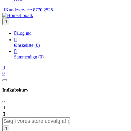

Kundeservice:
8770 2525


Log ind

Ønskeliste
(
0
)

Sammenlign
(
0
)

0
Indkøbskurv
0


