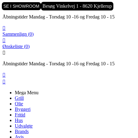

Besøg Vinkelvej 1 - 8620 Kjellerup
SE I SHOWROOM
Åbningstider Mandag - Torsdag 10 -16 og Fredag 10 - 15

Sammenlign
(
0
)

Ønskeliste
(
0
)

Åbningstider Mandag - Torsdag 10 -16 og Fredag 10 - 15


Mega Menu
Grill
Olie
Byggeri
Fritid
Hus
Udvalgte
Brands
Avis