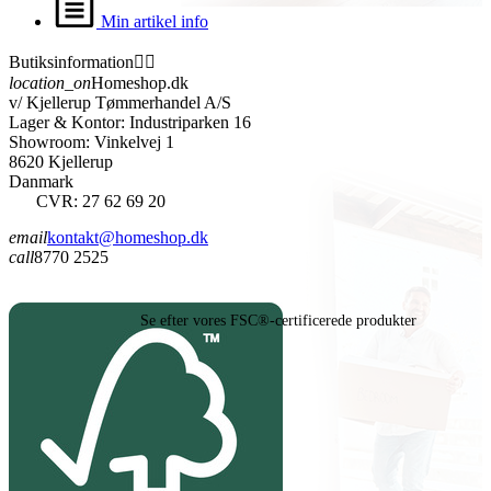
Min artikel info
Butiksinformation


location_on
Homeshop.dk
v/ Kjellerup Tømmerhandel A/S
Lager & Kontor: Industriparken 16
Showroom: Vinkelvej 1
8620 Kjellerup
Danmark
CVR: 27 62 69 20
email
kontakt@homeshop.dk
call
8770 2525
Se efter vores FSC®-certificerede produkter