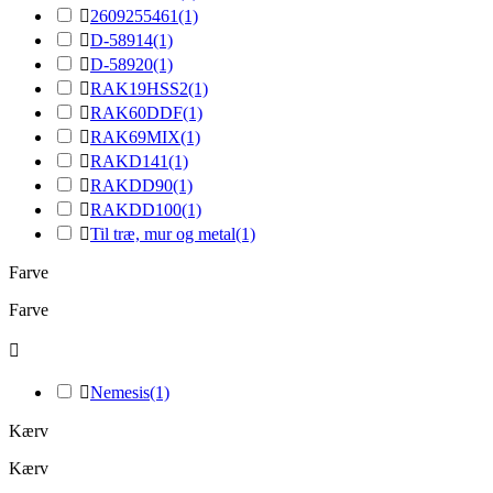

2609255461
(1)

D-58914
(1)

D-58920
(1)

RAK19HSS2
(1)

RAK60DDF
(1)

RAK69MIX
(1)

RAKD141
(1)

RAKDD90
(1)

RAKDD100
(1)

Til træ, mur og metal
(1)
Farve
Farve


Nemesis
(1)
Kærv
Kærv