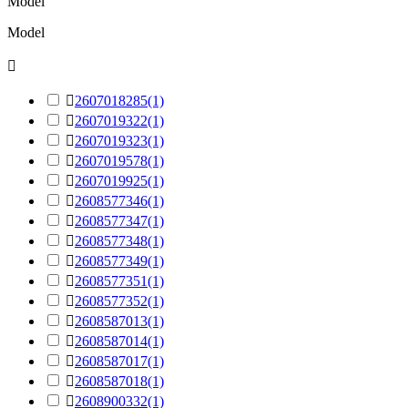
Model
Model


2607018285
(1)

2607019322
(1)

2607019323
(1)

2607019578
(1)

2607019925
(1)

2608577346
(1)

2608577347
(1)

2608577348
(1)

2608577349
(1)

2608577351
(1)

2608577352
(1)

2608587013
(1)

2608587014
(1)

2608587017
(1)

2608587018
(1)

2608900332
(1)