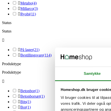

Metabo
(4)

Millarco
(3)

Ryobi
(11)
Status
Status


På lager
(21)

Bestillingsvare
(114)
Produkttype
Produkttype
Samtykke

Homeshop.dk bruger cooki

Betonbor
(1)

Betonborsæt
(1)
Vi bruger cookies til at tilpas

Bits
(1)
vores trafik. Vi deler også 

Bor
(1)
annonceringspartnere og anal