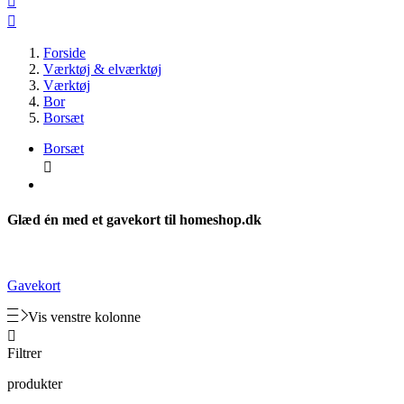


Forside
Værktøj & elværktøj
Værktøj
Bor
Borsæt
Borsæt

Glæd én med et gavekort til homeshop.dk
Gavekort
Vis venstre kolonne

Filtrer
produkter