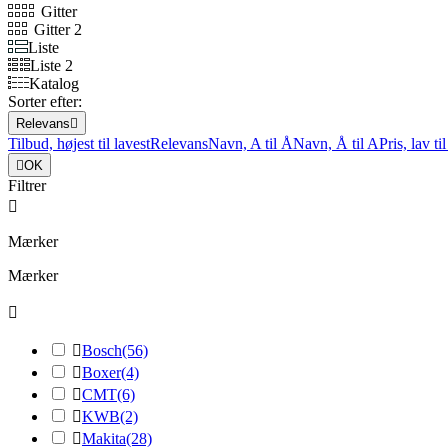
Gitter
Gitter 2
Liste
Liste 2
Katalog
Sorter efter:
Relevans

Tilbud, højest til lavest
Relevans
Navn, A til Å
Navn, Å til A
Pris, lav ti

OK
Filtrer

Mærker
Mærker


Bosch
(56)

Boxer
(4)

CMT
(6)

KWB
(2)

Makita
(28)