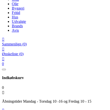
Olie
Byggeri
Fritid
Hus
Udvalgte
Brands
Avis

Sammenlign
(
0
)

Ønskeliste
(
0
)

0
Indkøbskurv
0

Åbningstider Mandag - Torsdag 10 -16 og Fredag 10 - 15