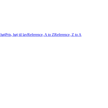
l høj
Pris, høj til lav
Reference, A to Z
Reference, Z to A