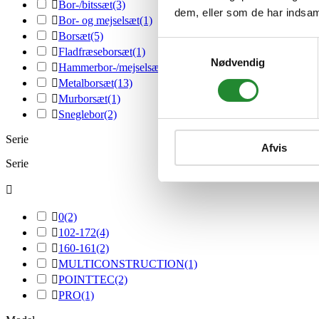

Bor-/bitssæt
(3)
dem, eller som de har indsaml

Bor- og mejselsæt
(1)

Borsæt
(5)
Samtykkevalg

Fladfræseborsæt
(1)
Nødvendig

Hammerbor-/mejselsæt
(1)

Metalborsæt
(13)

Murborsæt
(1)

Sneglebor
(2)
Serie
Afvis
Serie


0
(2)

102-172
(4)

160-161
(2)

MULTICONSTRUCTION
(1)

POINTTEC
(2)

PRO
(1)