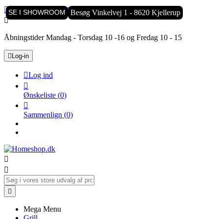

Kundeservice:
8770 2525
SE I SHOWROOM
Besøg Vinkelvej 1 - 8620 Kjellerup

Åbningstider Mandag - Torsdag 10 -16 og Fredag 10 - 15

Log-in

Log ind

Ønskeliste
(
0
)

Sammenlign
(
0
)



Mega Menu
Grill