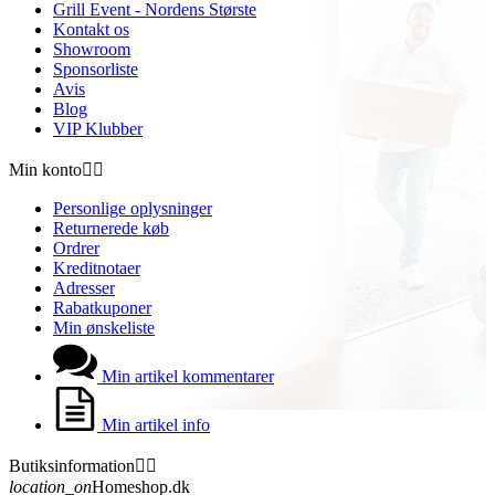
Grill Event - Nordens Største
Kontakt os
Showroom
Sponsorliste
Avis
Blog
VIP Klubber
Min konto


Personlige oplysninger
Returnerede køb
Ordrer
Kreditnotaer
Adresser
Rabatkuponer
Min ønskeliste
Min artikel kommentarer
Min artikel info
Butiksinformation


location_on
Homeshop.dk