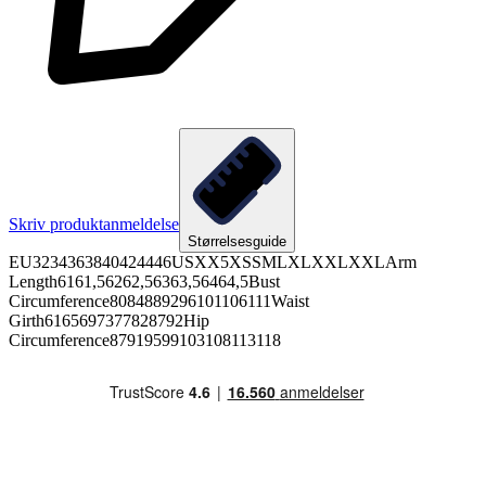
Skriv produktanmeldelse
Størrelsesguide
EU3234363840424446USXX5XSSMLXLXXLXXLArm
Length6161,56262,56363,56464,5Bust
Circumference8084889296101106111Waist
Girth6165697377828792Hip
Circumference87919599103108113118