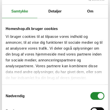
Batterispænding
18,0 V
Producent information
Samtykke
Detaljer
Om
Robert Bosch Power Tools GmbH
Max-Lang-Strasse 40-46 70771 Leinfelden-Echterdingen
Tyskland
www.bosch-pt.com
Homeshop.dk bruger cookies
Specifikke referencer
Vi bruger cookies til at tilpasse vores indhold og
annoncer, til at vise dig funktioner til sociale medier og til
Lev. varenr.
at analysere vores trafik. Vi deler også oplysninger om
06016C2001
EAN
din brug af vores hjemmeside med vores partnere inden
4059952640778
for sociale medier, annonceringspartnere og
EAN-13
analysepartnere. Vores partnere kan kombinere disse
4059952640778
data med andre oplysninger, du har givet dem, eller som
Skriv produktanmeldelse
de har indsamlet fra din brug af deres tjenester.
Ingen kundeanmeldelser for øjeblikket
Samtykkevalg
×
Nødvendig