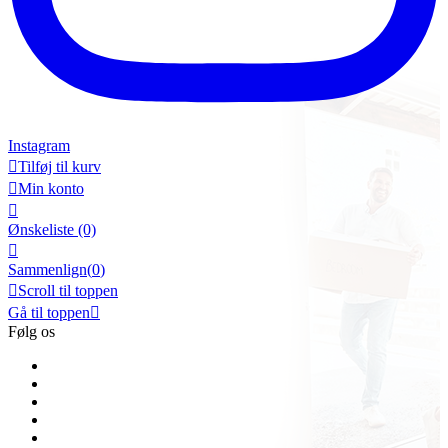
Instagram

Tilføj til kurv

Min konto

Ønskeliste
(0)

Sammenlign(
0
)

Scroll til toppen
Gå til toppen

Følg os