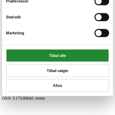
Præferencer
Statistik
Marketing
Tillad alle
Bosch Akkukantfræser Gkf
Tillad valgte
18V-8 L-Boxx 136 -
06016C2001
Afvis
DKK 3.173,00
Inkl. moms