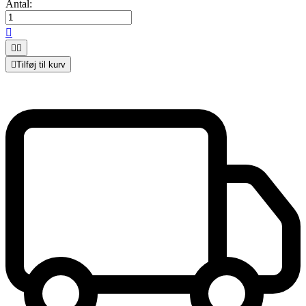
Antal:




Tilføj til kurv