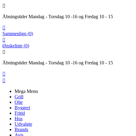

Åbningstider Mandag - Torsdag 10 -16 og Fredag 10 - 15

Sammenlign
(
0
)

Ønskeliste
(
0
)

Åbningstider Mandag - Torsdag 10 -16 og Fredag 10 - 15


Mega Menu
Grill
Olie
Byggeri
Fritid
Hus
Udvalgte
Brands
Avis