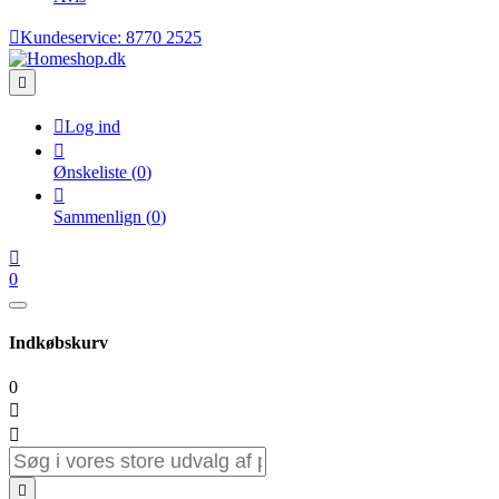

Kundeservice:
8770 2525


Log ind

Ønskeliste
(
0
)

Sammenlign
(
0
)

0
Indkøbskurv
0


