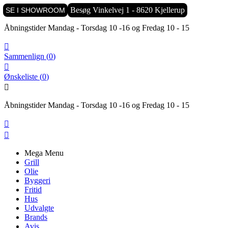

Besøg Vinkelvej 1 - 8620 Kjellerup
SE I SHOWROOM
Åbningstider Mandag - Torsdag 10 -16 og Fredag 10 - 15

Sammenlign
(
0
)

Ønskeliste
(
0
)

Åbningstider Mandag - Torsdag 10 -16 og Fredag 10 - 15


Mega Menu
Grill
Olie
Byggeri
Fritid
Hus
Udvalgte
Brands
Avis