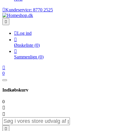

Kundeservice:
8770 2525


Log ind

Ønskeliste
(
0
)

Sammenlign
(
0
)

0
Indkøbskurv
0


