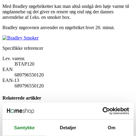
Med Bradley røgebriketter kan man altså undgå den høje varme til
røgdannelse og det giver en renere røg end røg der dannes
anvendelse af f.eks. en smoker box.
Bradley røgeovnen anvender en røgebriket hver 20. minut.
Specifikke referencer
Lev. varenr.
BTAP120
EAN
689796550120
EAN-13
689796550120
Relaterede artikler
Koldrøgning for Erfarne | Avanceret Guide til Røgning af Fisk,
Bacon og Ost
Samtykke
Detaljer
Om
Udgivet i:
Grill
,
Guide