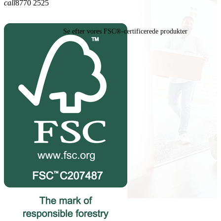
call
8770 2525
Se efter vores FSC®-certificerede produkter