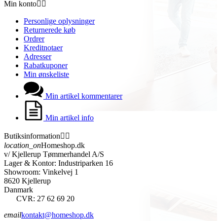
Min konto


Personlige oplysninger
Returnerede køb
Ordrer
Kreditnotaer
Adresser
Rabatkuponer
Min ønskeliste
Min artikel kommentarer
Min artikel info
Butiksinformation


location_on
Homeshop.dk
v/ Kjellerup Tømmerhandel A/S
Lager & Kontor: Industriparken 16
Showroom: Vinkelvej 1
8620 Kjellerup
Danmark
CVR: 27 62 69 20
email
kontakt@homeshop.dk