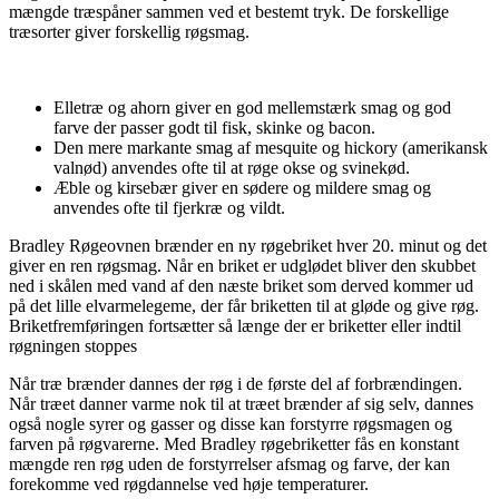
mængde træspåner sammen ved et bestemt tryk. De forskellige
træsorter giver forskellig røgsmag.
Elletræ og ahorn giver en god mellemstærk smag og god
farve der passer godt til fisk, skinke og bacon.
Den mere markante smag af mesquite og hickory (amerikansk
valnød) anvendes ofte til at røge okse og svinekød.
Æble og kirsebær giver en sødere og mildere smag og
anvendes ofte til fjerkræ og vildt.
Bradley Røgeovnen brænder en ny røgebriket hver 20. minut og det
giver en ren røgsmag. Når en briket er udglødet bliver den skubbet
ned i skålen med vand af den næste briket som derved kommer ud
på det lille elvarmelegeme, der får briketten til at gløde og give røg.
Briketfremføringen fortsætter så længe der er briketter eller indtil
røgningen stoppes
Når træ brænder dannes der røg i de første del af forbrændingen.
Når træet danner varme nok til at træet brænder af sig selv, dannes
også nogle syrer og gasser og disse kan forstyrre røgsmagen og
farven på røgvarerne. Med Bradley røgebriketter fås en konstant
mængde ren røg uden de forstyrrelser afsmag og farve, der kan
forekomme ved røgdannelse ved høje temperaturer.