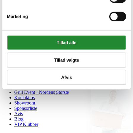
Marketing
Information


Handelsbetingelser
Fortrydelsesret
Beregnere
Tillad alle
Cookie- og privatlivspolitik
Black Friday
Oversigt
Tillad valgte
Gavekort
Retur paller
Om Homeshop.dk


Afvis
Om os
Grill Event - Nordens Største
Kontakt os
Showroom
Sponsorliste
Avis
Blog
VIP Klubber