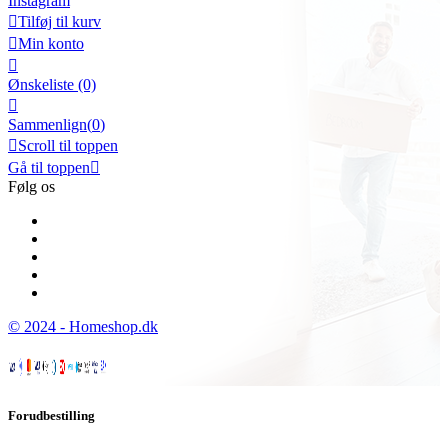
Instagram

Tilføj til kurv

Min konto

Ønskeliste
(0)

Sammenlign(
0
)

Scroll til toppen
Gå til toppen

Følg os
© 2024 - Homeshop.dk
Forudbestilling