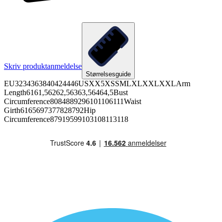
Skriv produktanmeldelse
Størrelsesguide
EU3234363840424446USXX5XSSMLXLXXLXXLArm
Length6161,56262,56363,56464,5Bust
Circumference8084889296101106111Waist
Girth6165697377828792Hip
Circumference87919599103108113118