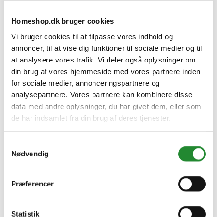
2025-08-05
355 visninger
0
Kunne lide
Læs mere
Homeshop.dk bruger cookies
Skriv produktanmeldelse
Vi bruger cookies til at tilpasse vores indhold og
Ingen kundeanmeldelser for øjeblikket
annoncer, til at vise dig funktioner til sociale medier og til
at analysere vores trafik. Vi deler også oplysninger om
×
din brug af vores hjemmeside med vores partnere inden
for sociale medier, annonceringspartnere og
analysepartnere. Vores partnere kan kombinere disse
Bradley Apple Bisquettes 120 stk.
data med andre oplysninger, du har givet dem, eller som
de har indsamlet fra din brug af deres tjenester.
Samtykkevalg
Nødvendig
Præferencer
Statistik