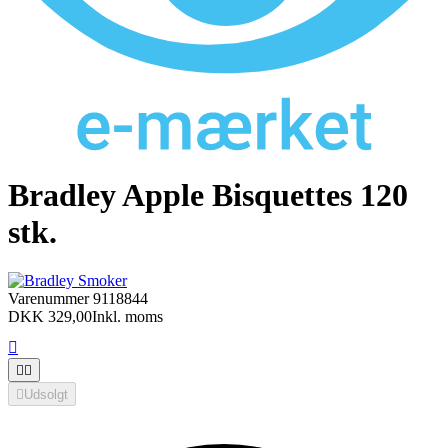
Bradley Apple Bisquettes 120
stk.
Varenummer
9118844
DKK 329,00
Inkl. moms




Udsolgt