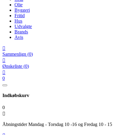
Olie
Byggeri
Fritid
Hus
Udvalgte
Brands
Avis

Sammenlign
(
0
)

Ønskeliste
(
0
)

0
Indkøbskurv
0

Åbningstider Mandag - Torsdag 10 -16 og Fredag 10 - 15