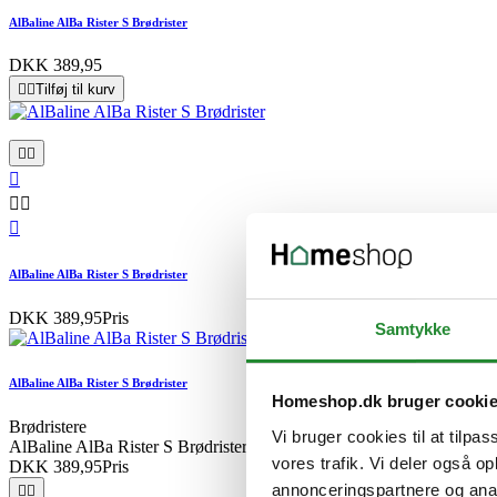
AlBaline AlBa Rister S Brødrister
DKK 389,95


Tilføj til kurv






AlBaline AlBa Rister S Brødrister
DKK 389,95
Pris
Samtykke
AlBaline AlBa Rister S Brødrister
Homeshop.dk bruger cooki
Brødristere
Vi bruger cookies til at tilpas
AlBaline AlBa Rister S Brødrister
vores trafik. Vi deler også 
DKK 389,95
Pris
annonceringspartnere og anal

