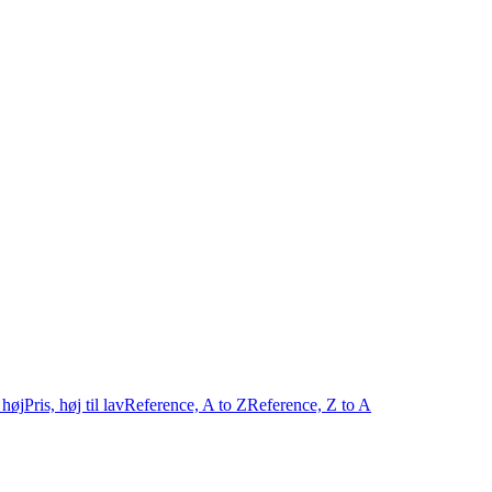
l høj
Pris, høj til lav
Reference, A to Z
Reference, Z to A