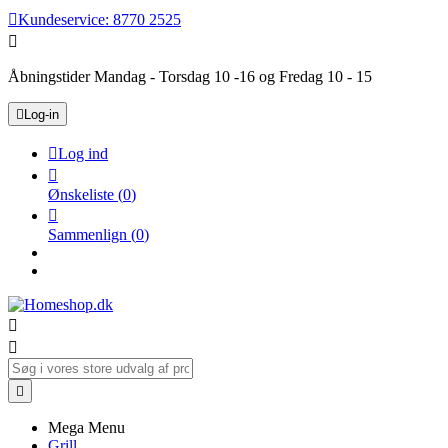

Kundeservice:
8770 2525

Åbningstider Mandag - Torsdag 10 -16 og Fredag 10 - 15

Log-in

Log ind

Ønskeliste
(
0
)

Sammenlign
(
0
)



Mega Menu
Grill