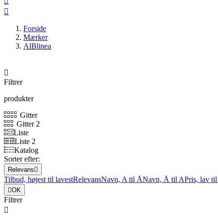


Forside
Mærker
AlBlinea

Filtrer
produkter
Gitter
Gitter 2
Liste
Liste 2
Katalog
Sorter efter:
Relevans

Tilbud, højest til lavest
Relevans
Navn, A til Å
Navn, Å til A
Pris, lav ti

OK
Filtrer
