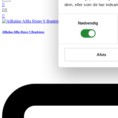
dem, eller som de har indsaml




Samtykkevalg
Nødvendig
AlBaline AlBa Rister S Brødrister
Afvis