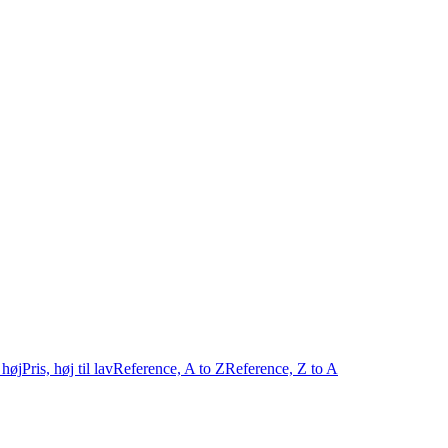
l høj
Pris, høj til lav
Reference, A to Z
Reference, Z to A