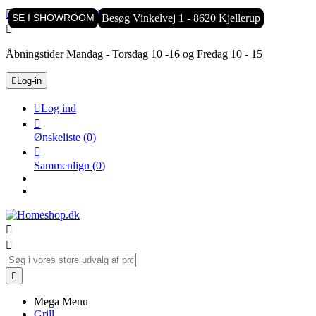

Kundeservice:
8770 2525
SE I SHOWROOM
Besøg Vinkelvej 1 - 8620 Kjellerup

Åbningstider Mandag - Torsdag 10 -16 og Fredag 10 - 15

Log-in

Log ind

Ønskeliste
(
0
)

Sammenlign
(
0
)



Mega Menu
Grill