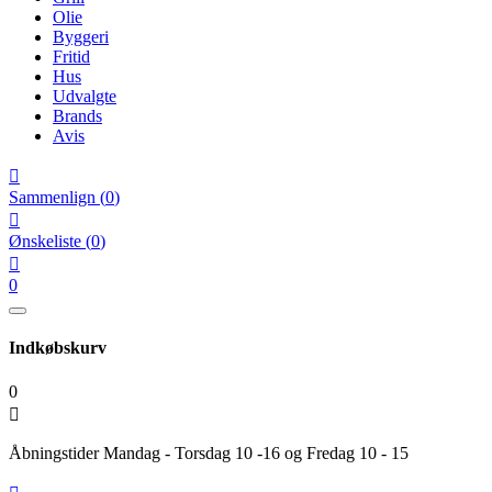
Olie
Byggeri
Fritid
Hus
Udvalgte
Brands
Avis

Sammenlign
(
0
)

Ønskeliste
(
0
)

0
Indkøbskurv
0

Åbningstider Mandag - Torsdag 10 -16 og Fredag 10 - 15