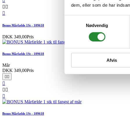

dem, eller som de har indsaml



Samtykkevalg
Nødvendig
Bonus Mårfælde 1St - 109618
DKK 349,00
Pris
Bonus Mårfælde 1St - 109618
Afvis
Mår
DKK 349,00
Pris






Bonus Mårfælde 1St - 109618