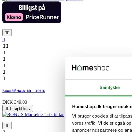










Samtykke
Bonus Mårfælde 1St - 109618
DKK 349,00
Homeshop.dk bruger cooki


Tilføj til kurv
Vi bruger cookies til at tilpas
vores trafik. Vi deler også 


annonceringspartnere og anal