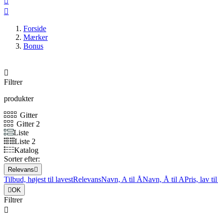


Forside
Mærker
Bonus

Filtrer
produkter
Gitter
Gitter 2
Liste
Liste 2
Katalog
Sorter efter:
Relevans

Tilbud, højest til lavest
Relevans
Navn, A til Å
Navn, Å til A
Pris, lav ti

OK
Filtrer
