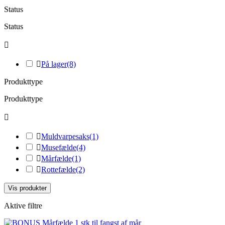
Status
Status


På lager
(8)
Produkttype
Produkttype


Muldvarpesaks
(1)

Musefælde
(4)

Mårfælde
(1)

Rottefælde
(2)
Vis produkter
Aktive filtre