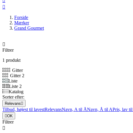


Forside
Mærker
Grand Gourmet

Filtrer
1 produkt
Gitter
Gitter 2
Liste
Liste 2
Katalog
Sorter efter:
Relevans

Tilbud, højest til lavest
Relevans
Navn, A til Å
Navn, Å til A
Pris, lav ti

OK
Filtrer
