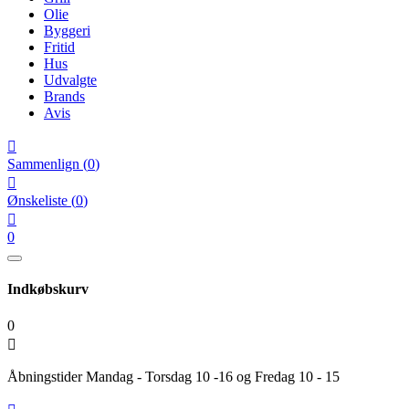
Olie
Byggeri
Fritid
Hus
Udvalgte
Brands
Avis

Sammenlign
(
0
)

Ønskeliste
(
0
)

0
Indkøbskurv
0

Åbningstider Mandag - Torsdag 10 -16 og Fredag 10 - 15