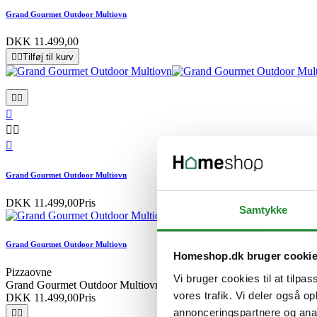
Grand Gourmet Outdoor Multiovn
DKK 11.499,00


Tilføj til kurv






Grand Gourmet Outdoor Multiovn
DKK 11.499,00
Pris
Samtykke
Grand Gourmet Outdoor Multiovn
Homeshop.dk bruger cooki
Pizzaovne
Vi bruger cookies til at tilpas
Grand Gourmet Outdoor Multiovn
vores trafik. Vi deler også 
DKK 11.499,00
Pris
annonceringspartnere og anal

