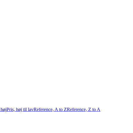
l høj
Pris, høj til lav
Reference, A to Z
Reference, Z to A