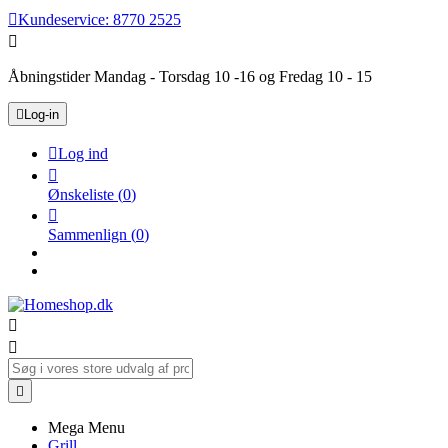

Kundeservice:
8770 2525

Åbningstider Mandag - Torsdag 10 -16 og Fredag 10 - 15

Log-in

Log ind

Ønskeliste
(
0
)

Sammenlign
(
0
)



Mega Menu
Grill