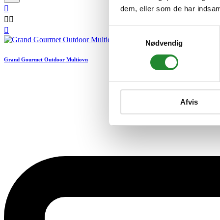
dem, eller som de har indsaml




Samtykkevalg
Nødvendig
Grand Gourmet Outdoor Multiovn
Afvis