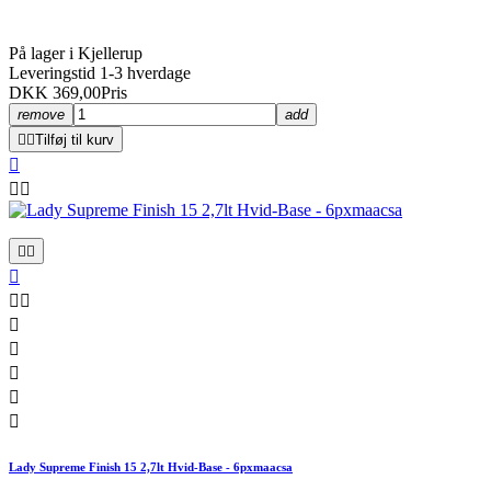
På lager i Kjellerup
Leveringstid 1-3 hverdage
DKK 369,00
Pris
remove
add


Tilføj til kurv













Lady Supreme Finish 15 2,7lt Hvid-Base - 6pxmaacsa