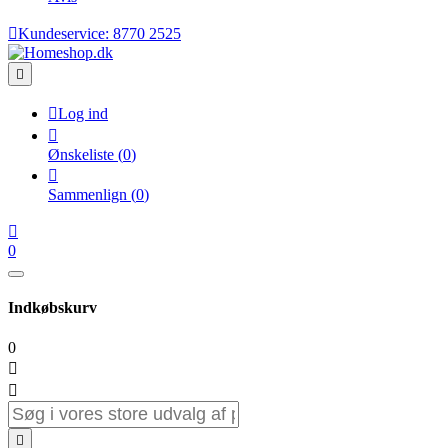

Kundeservice:
8770 2525


Log ind

Ønskeliste
(
0
)

Sammenlign
(
0
)

0
Indkøbskurv
0


