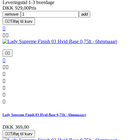
Leveringstid 1-3 hverdage
DKK 929,00
Pris
remove
add


Tilføj til kurv













Lady Supreme Finish 03 Hvid-Base 0,75lt - 6hmmaaarj
DKK 369,00


Tilføj til kurv