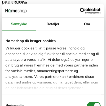
DKK 879,00
Pris
Lady Perfection Hvid 9lt - 25mmaakva
Samtykke
Detaljer
Om
Maling & farve
Lady Perfection Hvit 9lt - 25mmaakva
DKK 879,00
Pris


Homeshop.dk bruger cookies

Vi bruger cookies til at tilpasse vores indhold og


annoncer, til at vise dig funktioner til sociale medier og til

at analysere vores trafik. Vi deler også oplysninger om
din brug af vores hjemmeside med vores partnere inden
Lady Perfection Hvid 9lt - 25mmaakva
for sociale medier, annonceringspartnere og
analysepartnere. Vores partnere kan kombinere disse
data med andre oplysninger, du har givet dem, eller som
de har indsamlet fra din brug af deres tjenester.
Samtykkevalg
Nødvendig