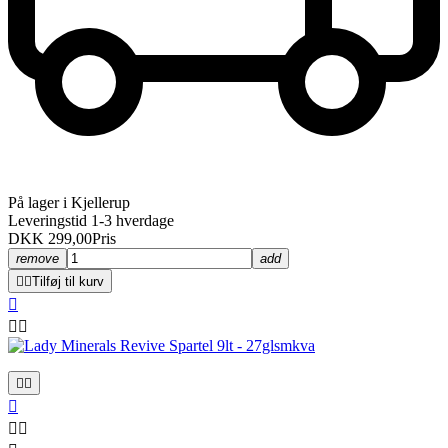
På lager i Kjellerup
Leveringstid 1-3 hverdage
DKK 299,00
Pris
remove
add


Tilføj til kurv







