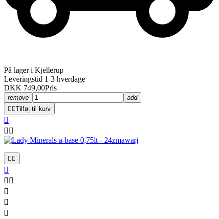
På lager i Kjellerup
Leveringstid 1-3 hverdage
DKK 749,00
Pris
remove
add


Tilføj til kurv










