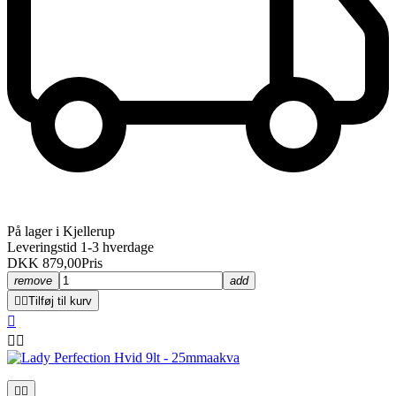
På lager i Kjellerup
Leveringstid 1-3 hverdage
DKK 879,00
Pris
remove
add


Tilføj til kurv




