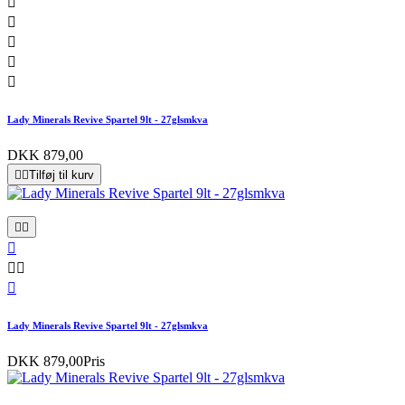





Lady Minerals Revive Spartel 9lt - 27glsmkva
DKK 879,00


Tilføj til kurv






Lady Minerals Revive Spartel 9lt - 27glsmkva
DKK 879,00
Pris