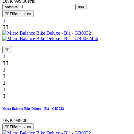
DKK 999,00
Pris
remove
add


Tilføj til kurv













Micro Balance Bike Deluxe - Blå - GB0032
DKK 999,00


Tilføj til kurv