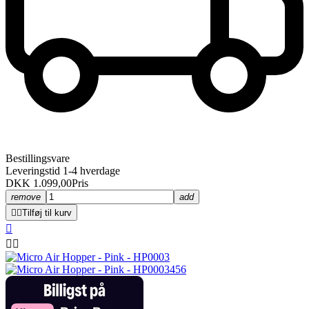
Bestillingsvare
Leveringstid 1-4 hverdage
DKK 1.099,00
Pris
remove
add


Tilføj til kurv


