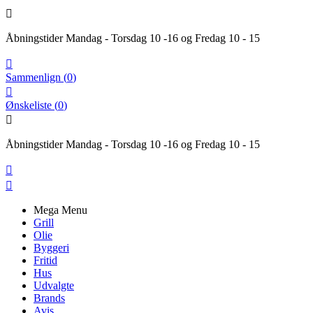

Åbningstider Mandag - Torsdag 10 -16 og Fredag 10 - 15

Sammenlign
(
0
)

Ønskeliste
(
0
)

Åbningstider Mandag - Torsdag 10 -16 og Fredag 10 - 15


Mega Menu
Grill
Olie
Byggeri
Fritid
Hus
Udvalgte
Brands
Avis