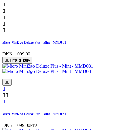





Micro Mini2go Deluxe Plus - Mint - MMD031
DKK 1.099,00


Tilføj til kurv






Micro Mini2go Deluxe Plus - Mint - MMD031
DKK 1.099,00
Pris