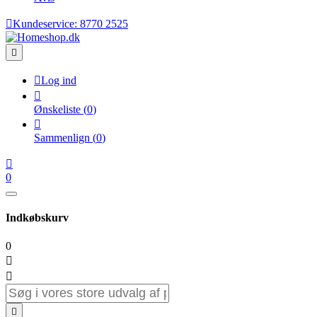

Kundeservice:
8770 2525


Log ind

Ønskeliste
(
0
)

Sammenlign
(
0
)

0
Indkøbskurv
0


