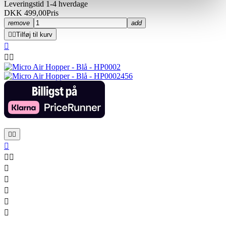
Leveringstid 1-4 hverdage
DKK 499,00
Pris
remove
add


Tilføj til kurv












