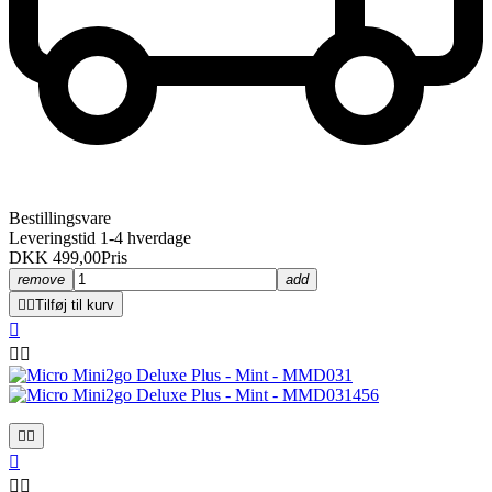
Bestillingsvare
Leveringstid 1-4 hverdage
DKK 499,00
Pris
remove
add


Tilføj til kurv







