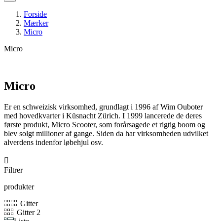
Forside
Mærker
Micro
Micro
Micro
Er en schweizisk virksomhed, grundlagt i 1996 af Wim Ouboter
med hovedkvarter i Küsnacht Zürich. I 1999 lancerede de deres
første produkt, Micro Scooter, som forårsagede et rigtig boom og
blev solgt millioner af gange. Siden da har virksomheden udvilket
alverdens indenfor løbehjul osv.

Filtrer
produkter
Gitter
Gitter 2