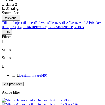
Liste
Liste 2
Katalog
Sorter efter:
Relevans

Tilbud, højest til lavest
Relevans
Navn, A til Å
Navn, Å til A
Pris, lav
til høj
Pris, høj til lav
Reference, A to Z
Reference, Z to A

OK
Filtrer

Status
Status


Bestillingsvare
(49)
Vis produkter
Aktive filtre