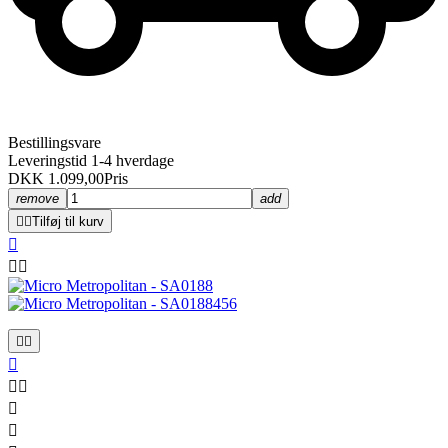
Bestillingsvare
Leveringstid 1-4 hverdage
DKK 1.099,00
Pris
remove
add


Tilføj til kurv









