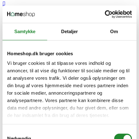

Micro Air Hopper - Pink - HP0003
DKK 499,00
Pris
Samtykke
Detaljer
Om
Micro Air Hopper - Pink - HP0003
Homeshop.dk bruger cookies
Vi bruger cookies til at tilpasse vores indhold og
Gåbiler
Micro Air Hopper - Pink - HP0003
annoncer, til at vise dig funktioner til sociale medier og til
DKK 499,00
Pris
at analysere vores trafik. Vi deler også oplysninger om


din brug af vores hjemmeside med vores partnere inden

for sociale medier, annonceringspartnere og


analysepartnere. Vores partnere kan kombinere disse

data med andre oplysninger, du har givet dem, eller som
de har indsamlet fra din brug af deres tjenester.
Micro Air Hopper - Pink - HP0003
Samtykkevalg
Nødvendig