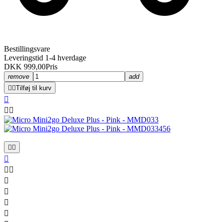
Bestillingsvare
Leveringstid 1-4 hverdage
DKK 999,00
Pris
remove
add


Tilføj til kurv











