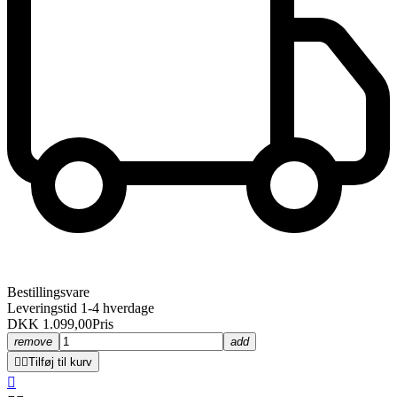
Bestillingsvare
Leveringstid 1-4 hverdage
DKK 1.099,00
Pris
remove
add


Tilføj til kurv
