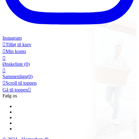
Instagram

Tilføj til kurv

Min konto

Ønskeliste
(0)

Sammenlign(
0
)

Scroll til toppen
Gå til toppen

Følg os