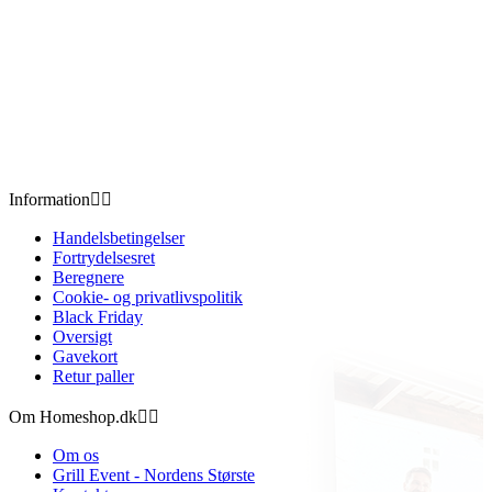
Information


Handelsbetingelser
Fortrydelsesret
Beregnere
Cookie- og privatlivspolitik
Black Friday
Oversigt
Gavekort
Retur paller
Om Homeshop.dk


Om os
Grill Event - Nordens Største