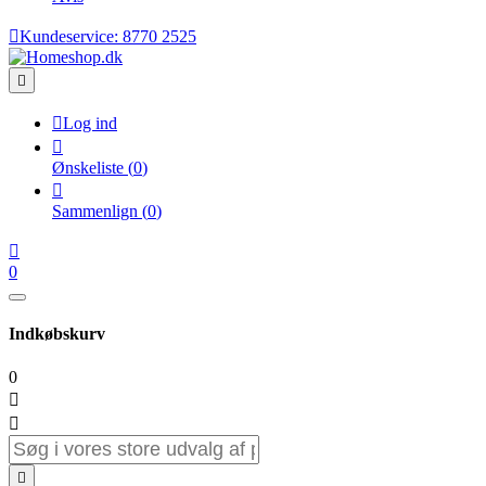

Kundeservice:
8770 2525


Log ind

Ønskeliste
(
0
)

Sammenlign
(
0
)

0
Indkøbskurv
0


