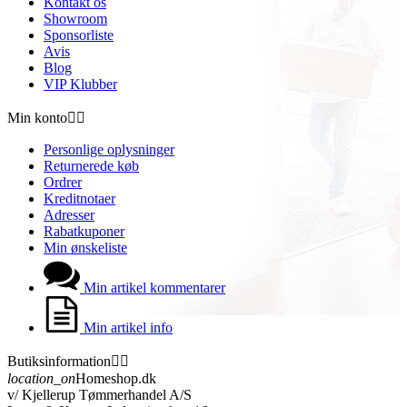
Kontakt os
Showroom
Sponsorliste
Avis
Blog
VIP Klubber
Min konto


Personlige oplysninger
Returnerede køb
Ordrer
Kreditnotaer
Adresser
Rabatkuponer
Min ønskeliste
Min artikel kommentarer
Min artikel info
Butiksinformation


location_on
Homeshop.dk
v/ Kjellerup Tømmerhandel A/S