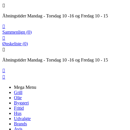

Åbningstider Mandag - Torsdag 10 -16 og Fredag 10 - 15

Sammenlign
(
0
)

Ønskeliste
(
0
)

Åbningstider Mandag - Torsdag 10 -16 og Fredag 10 - 15


Mega Menu
Grill
Olie
Byggeri
Fritid
Hus
Udvalgte
Brands
Avis