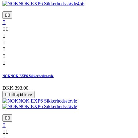










NOKNOK EXP6 Sikkerhedsstøvle
DKK 393,00


Tilføj til kurv




