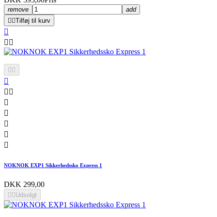
remove
add


Tilføj til kurv













NOKNOK EXP1 Sikkerhedssko Express 1
DKK 299,00


Udsolgt