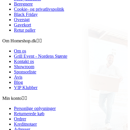
Beregnere
Cookie- og privatlivspolitik
Black Friday
Oversigt
Gavekort
Retur paller
Om Homeshop.dk


Om os
Grill Event - Nordens Største
Kontakt os
Showroom
Sponsorliste
Avis
Blog
VIP Klubber
Min konto


Personlige oplysninger
Returnerede køb
Ordrer
Kreditnotaer
Adresser