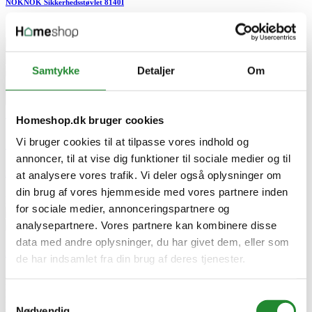
NOKNOK Sikkerhedsstøvlet 8140I
DKK 1.045,00


Tilføj til kurv
Samtykke
Detaljer
Om



Homeshop.dk bruger cookies


Vi bruger cookies til at tilpasse vores indhold og

annoncer, til at vise dig funktioner til sociale medier og til
NOKNOK Sikkerhedsstøvlet 8140I
at analysere vores trafik. Vi deler også oplysninger om
din brug af vores hjemmeside med vores partnere inden
DKK 1.045,00
Pris
for sociale medier, annonceringspartnere og
analysepartnere. Vores partnere kan kombinere disse
data med andre oplysninger, du har givet dem, eller som
NOKNOK Sikkerhedsstøvlet 8140I
de har indsamlet fra din brug af deres tjenester.
Fodtøj
NOKNOK Sikkerhedsstøvlet 8140I
Samtykkevalg
DKK 1.045,00
Pris
Nødvendig