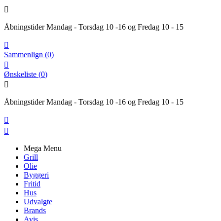

Åbningstider Mandag - Torsdag 10 -16 og Fredag 10 - 15

Sammenlign
(
0
)

Ønskeliste
(
0
)

Åbningstider Mandag - Torsdag 10 -16 og Fredag 10 - 15


Mega Menu
Grill
Olie
Byggeri
Fritid
Hus
Udvalgte
Brands
Avis