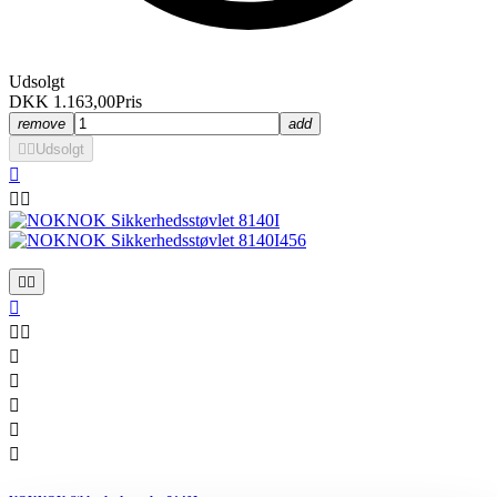
Udsolgt
DKK 1.163,00
Pris
remove
add


Udsolgt












