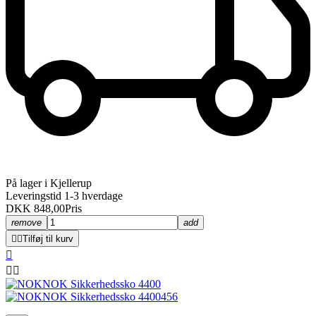
På lager i Kjellerup
Leveringstid 1-3 hverdage
DKK 848,00
Pris
remove
add


Tilføj til kurv


