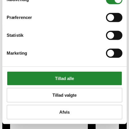





Præferencer

Statistik
NOKNOK Sikkerhedsstøvlet 8140I
Marketing
Tillad alle
Tillad valgte
Afvis