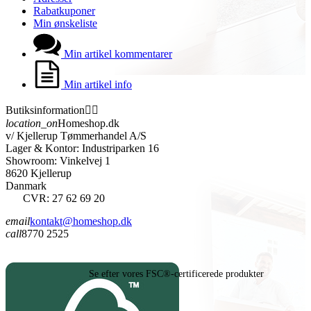
Rabatkuponer
Min ønskeliste
Min artikel kommentarer
Min artikel info
Butiksinformation


location_on
Homeshop.dk
v/ Kjellerup Tømmerhandel A/S
Lager & Kontor: Industriparken 16
Showroom: Vinkelvej 1
8620 Kjellerup
Danmark
CVR: 27 62 69 20
email
kontakt@homeshop.dk
call
8770 2525
Se efter vores FSC®-certificerede produkter