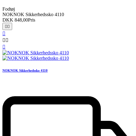
Fodtøj
NOKNOK Sikkerhedssko 4110
DKK 848,00
Pris






NOKNOK Sikkerhedssko 4110