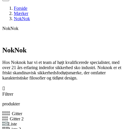
Forside
Mærker
NokNok
NokNok
NokNok
Hos Noknok har vi et team af højt kvalificerede specialister, med
over 21 års erfaring indenfor sikkerhed sko industri. Noknok er et
friskt skandinavisk sikkerhedsfodtøjsmærke, der omfatter
karakteristiske filosofier og tidløst design.

Filtrer
produkter
Gitter
Gitter 2
Liste