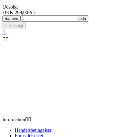
Udsolgt
DKK 299,00
Pris
remove
add


Udsolgt



Information


Handelsbetingelser
Fortrydelsesret