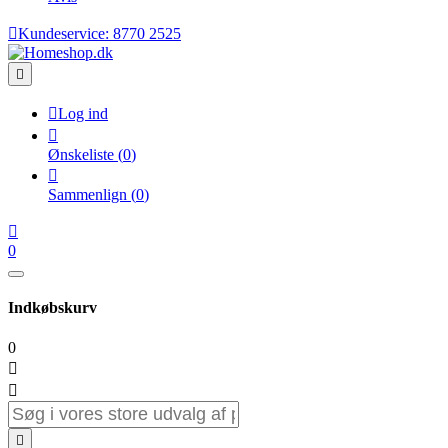

Kundeservice:
8770 2525


Log ind

Ønskeliste
(
0
)

Sammenlign
(
0
)

0
Indkøbskurv
0


