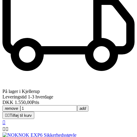
På lager i Kjellerup
Leveringstid 1-3 hverdage
DKK 1.550,00
Pris
remove
add


Tilføj til kurv


