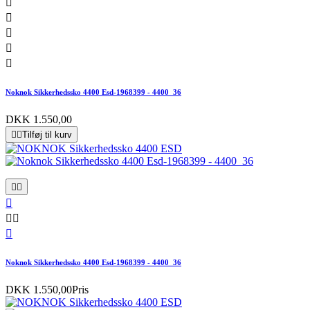





Noknok Sikkerhedssko 4400 Esd-1968399 - 4400_36
DKK 1.550,00


Tilføj til kurv






Noknok Sikkerhedssko 4400 Esd-1968399 - 4400_36
DKK 1.550,00
Pris