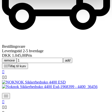
Bestillingsvare
Leveringstid 2-5 hverdage
DKK 1.045,00
Pris
remove
add


Tilføj til kurv







