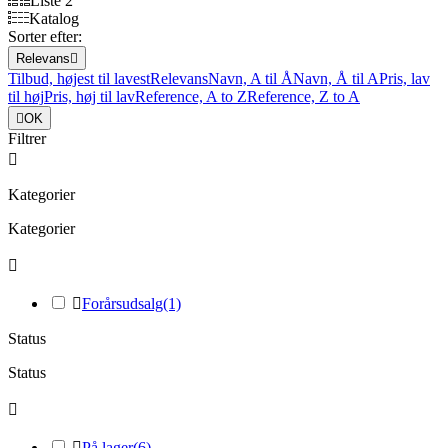
Liste 2
Katalog
Sorter efter:
Relevans

Tilbud, højest til lavest
Relevans
Navn, A til Å
Navn, Å til A
Pris, lav
til høj
Pris, høj til lav
Reference, A to Z
Reference, Z to A

OK
Filtrer

Kategorier
Kategorier


Forårsudsalg
(1)
Status
Status


På lager
(6)