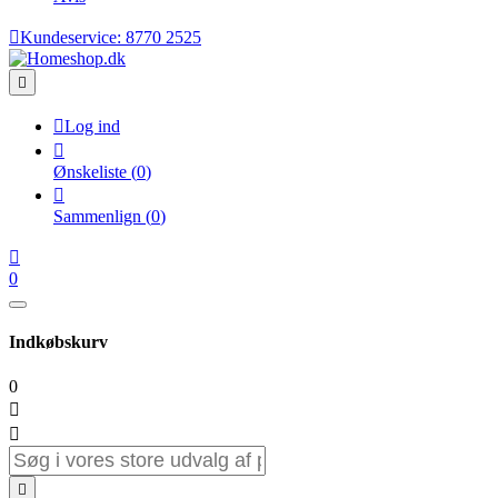

Kundeservice:
8770 2525


Log ind

Ønskeliste
(
0
)

Sammenlign
(
0
)

0
Indkøbskurv
0


