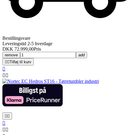
Bestillingsvare
Leveringstid 2-5 hverdage
DKK 72.999,00
Pris
remove
add


Tilføj til kurv







