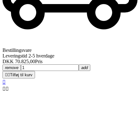
Bestillingsvare
Leveringstid 2-5 hverdage
DKK 70.825,00
Pris
remove
add


Tilføj til kurv


