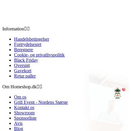
Information


Handelsbetingelser
Fortrydelsesret
Beregnere
Cookie- og privatlivspolitik
Black Friday
Oversigt
Gavekort
Retur paller
Om Homeshop.dk


1
Om os
Grill Event - Nordens Største
Kontakt os
Showroom
Sponsorliste
Avis
Blog