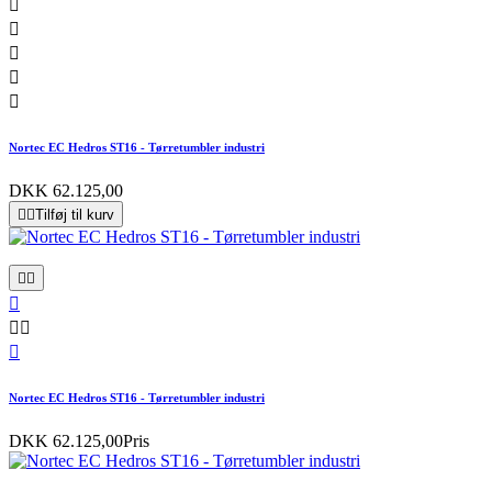





Nortec EC Hedros ST16 - Tørretumbler industri
DKK 62.125,00


Tilføj til kurv






Nortec EC Hedros ST16 - Tørretumbler industri
DKK 62.125,00
Pris