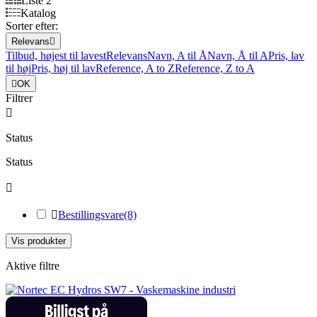
Liste 2
Katalog
Sorter efter:
Relevans

Tilbud, højest til lavest
Relevans
Navn, A til Å
Navn, Å til A
Pris, lav
til høj
Pris, høj til lav
Reference, A to Z
Reference, Z to A

OK
Filtrer

Status
Status


Bestillingsvare
(8)
Vis produkter
Aktive filtre