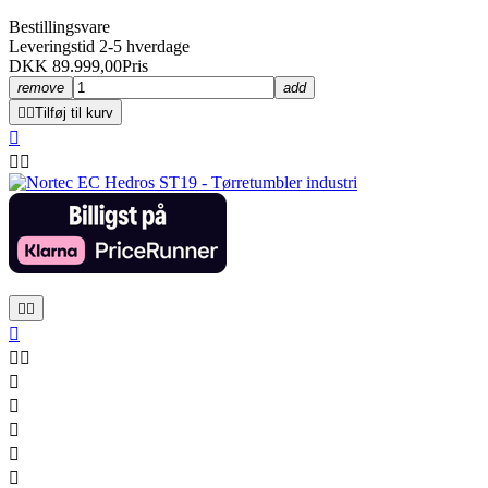
Bestillingsvare
Leveringstid 2-5 hverdage
DKK 89.999,00
Pris
remove
add


Tilføj til kurv












