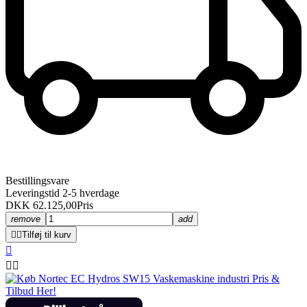
Bestillingsvare
Leveringstid 2-5 hverdage
DKK 62.125,00
Pris
remove
add


Tilføj til kurv


