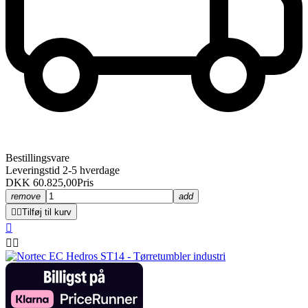
Bestillingsvare
Leveringstid 2-5 hverdage
DKK 60.825,00
Pris
remove
add


Tilføj til kurv


