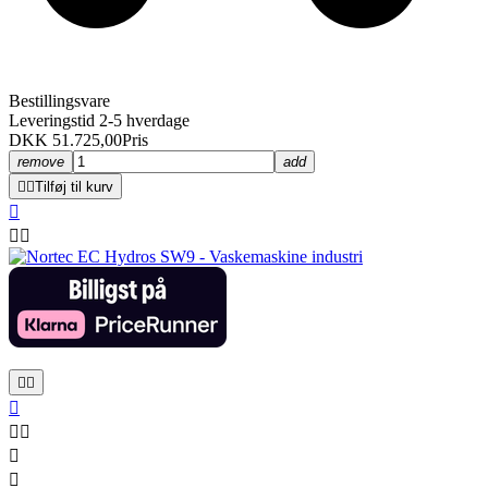
Bestillingsvare
Leveringstid 2-5 hverdage
DKK 51.725,00
Pris
remove
add


Tilføj til kurv









