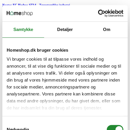
Nortec EC Hedros ST14 - Tørretumbler industri
DKK 56.425,00
Pris
Samtykke
Detaljer
Om
Nortec EC Hedros ST14 - Tørretumbler industri
Tørretumbler Industri
Homeshop.dk bruger cookies
Nortec EC Hedros ST14 - Tørretumbler industri
DKK 56.425,00
Pris
Vi bruger cookies til at tilpasse vores indhold og


annoncer, til at vise dig funktioner til sociale medier og til

at analysere vores trafik. Vi deler også oplysninger om


din brug af vores hjemmeside med vores partnere inden

for sociale medier, annonceringspartnere og
analysepartnere. Vores partnere kan kombinere disse
Nortec EC Hedros ST14 - Tørretumbler industri
data med andre oplysninger, du har givet dem, eller som
de har indsamlet fra din brug af deres tjenester.
Samtykkevalg
Nødvendig