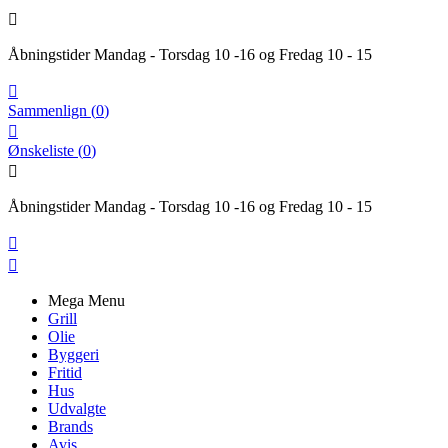

Åbningstider Mandag - Torsdag 10 -16 og Fredag 10 - 15

Sammenlign
(
0
)

Ønskeliste
(
0
)

Åbningstider Mandag - Torsdag 10 -16 og Fredag 10 - 15


Mega Menu
Grill
Olie
Byggeri
Fritid
Hus
Udvalgte
Brands
Avis