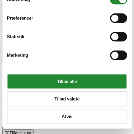
Præferencer
Statistik
Marketing
Tillad alle
Tillad valgte
Bestillingsvare
Leveringstid 2-5 hverdage
Afvis
DKK 56.425,00
Pris
remove
add


Tilføj til kurv