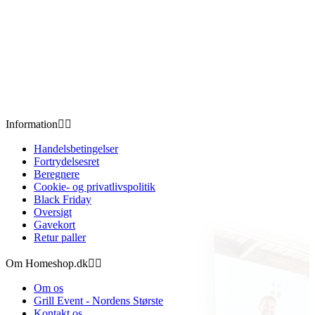
Information


Handelsbetingelser
Fortrydelsesret
Beregnere
Cookie- og privatlivspolitik
Black Friday
Oversigt
Gavekort
Retur paller
Om Homeshop.dk


Om os
Grill Event - Nordens Største
Kontakt os