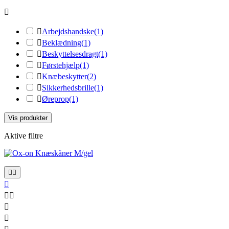


Arbejdshandske
(1)

Beklædning
(1)

Beskyttelsesdragt
(1)

Førstehjælp
(1)

Knæbeskytter
(2)

Sikkerhedsbrille
(1)

Øreprop
(1)
Vis produkter
Aktive filtre






