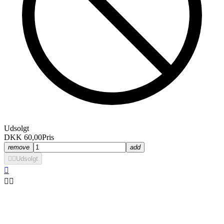
Udsolgt
DKK 60,00
Pris
remove
add


Udsolgt


