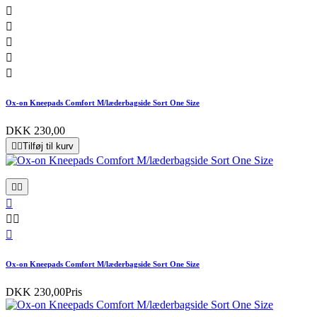





Ox-on Kneepads Comfort M/læderbagside Sort One Size
DKK 230,00


Tilføj til kurv






Ox-on Kneepads Comfort M/læderbagside Sort One Size
DKK 230,00
Pris