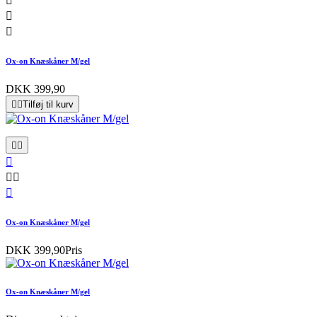



Ox-on Knæskåner M/gel
DKK 399,90


Tilføj til kurv






Ox-on Knæskåner M/gel
DKK 399,90
Pris
Ox-on Knæskåner M/gel