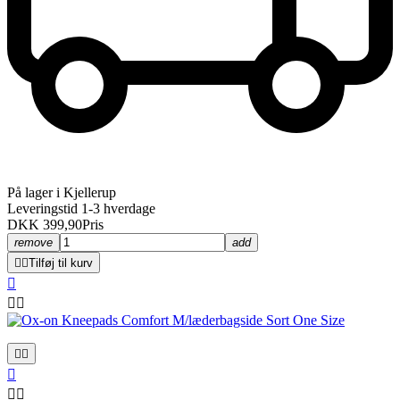
På lager i Kjellerup
Leveringstid 1-3 hverdage
DKK 399,90
Pris
remove
add


Tilføj til kurv







