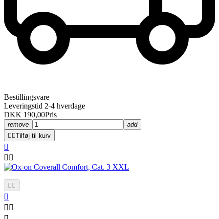
Bestillingsvare
Leveringstid 2-4 hverdage
DKK 190,00
Pris
remove
add


Tilføj til kurv








