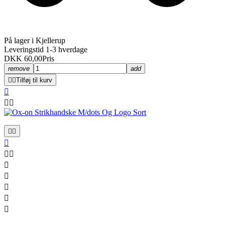
På lager i Kjellerup
Leveringstid 1-3 hverdage
DKK 60,00
Pris
remove
add


Tilføj til kurv












