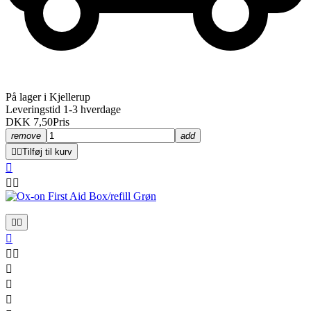
På lager i Kjellerup
Leveringstid 1-3 hverdage
DKK 7,50
Pris
remove
add


Tilføj til kurv










