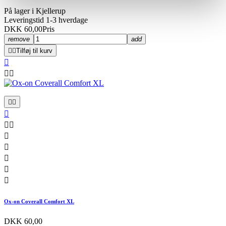
På lager i Kjellerup
Leveringstid 1-3 hverdage
DKK 60,00
Pris
remove
add


Tilføj til kurv













Ox-on Coverall Comfort XL
DKK 60,00