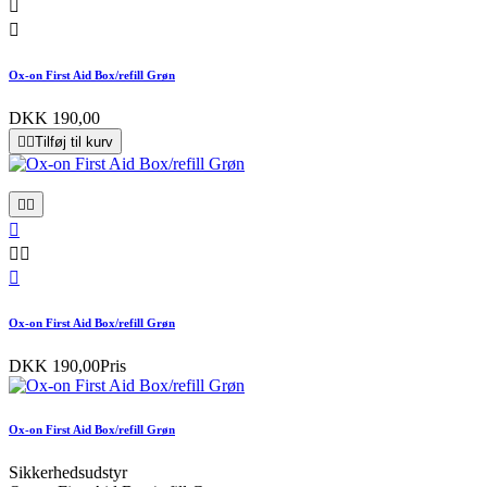


Ox-on First Aid Box/refill Grøn
DKK 190,00


Tilføj til kurv






Ox-on First Aid Box/refill Grøn
DKK 190,00
Pris
Ox-on First Aid Box/refill Grøn
Sikkerhedsudstyr