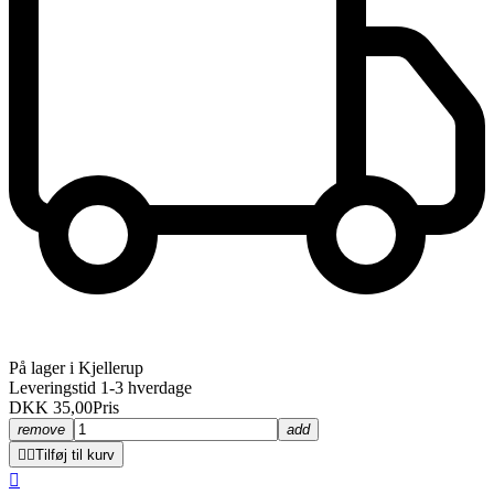
På lager i Kjellerup
Leveringstid 1-3 hverdage
DKK 35,00
Pris
remove
add


Tilføj til kurv
