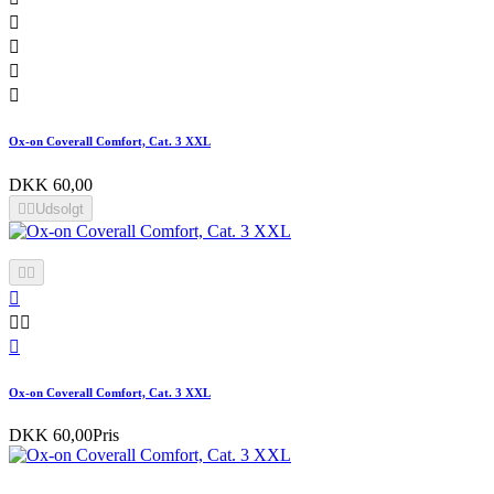




Ox-on Coverall Comfort, Cat. 3 XXL
DKK 60,00


Udsolgt






Ox-on Coverall Comfort, Cat. 3 XXL
DKK 60,00
Pris