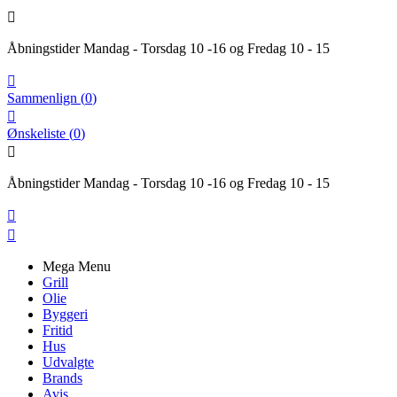

Åbningstider Mandag - Torsdag 10 -16 og Fredag 10 - 15

Sammenlign
(
0
)

Ønskeliste
(
0
)

Åbningstider Mandag - Torsdag 10 -16 og Fredag 10 - 15


Mega Menu
Grill
Olie
Byggeri
Fritid
Hus
Udvalgte
Brands
Avis