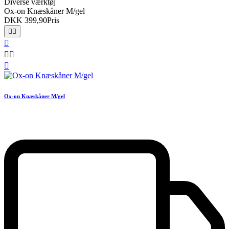
Diverse værktøj
Ox-on Knæskåner M/gel
DKK 399,90
Pris






Ox-on Knæskåner M/gel