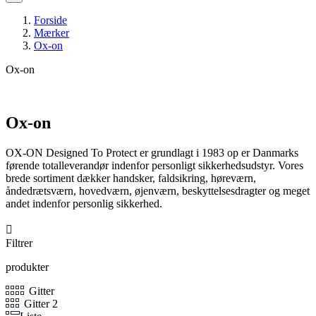
Forside
Mærker
Ox-on
Ox-on
Ox-on
OX-ON Designed To Protect er grundlagt i 1983 op er Danmarks
førende totalleverandør indenfor personligt sikkerhedsudstyr. Vores
brede sortiment dækker handsker, faldsikring, høreværn,
åndedrætsværn, hovedværn, øjenværn, beskyttelsesdragter og meget
andet indenfor personlig sikkerhed.

Filtrer
produkter
Gitter
Gitter 2