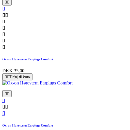










Ox-on Høreværn Earplugs Comfort
DKK 35,00


Tilføj til kurv






Ox-on Høreværn Earplugs Comfort