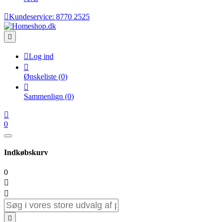

Kundeservice:
8770 2525


Log ind

Ønskeliste
(
0
)

Sammenlign
(
0
)

0
Indkøbskurv
0


