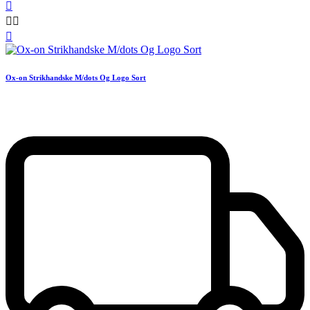




Ox-on Strikhandske M/dots Og Logo Sort