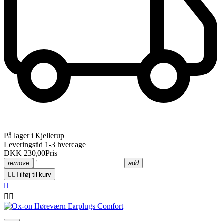
På lager i Kjellerup
Leveringstid 1-3 hverdage
DKK 230,00
Pris
remove
add


Tilføj til kurv


