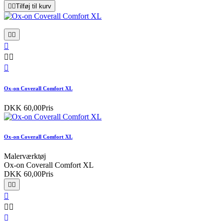


Tilføj til kurv






Ox-on Coverall Comfort XL
DKK 60,00
Pris
Ox-on Coverall Comfort XL
Malerværktøj
Ox-on Coverall Comfort XL
DKK 60,00
Pris





