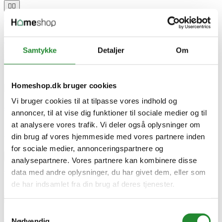






Samtykke
Detaljer
Om
Ox-on Beskyttelsesbrille Klart Glas
DKK 60,00
Pris
Homeshop.dk bruger cookies
Vi bruger cookies til at tilpasse vores indhold og
Ox-on Beskyttelsesbrille Klart Glas
annoncer, til at vise dig funktioner til sociale medier og til
at analysere vores trafik. Vi deler også oplysninger om
Sikkerhedsudstyr
din brug af vores hjemmeside med vores partnere inden
Ox-on Beskyttelsesbrille Klart Glas
DKK 60,00
Pris
for sociale medier, annonceringspartnere og


analysepartnere. Vores partnere kan kombinere disse

data med andre oplysninger, du har givet dem, eller som


de har indsamlet fra din brug af deres tjenester.

Samtykkevalg
Ox-on Beskyttelsesbrille Klart Glas
Nødvendig