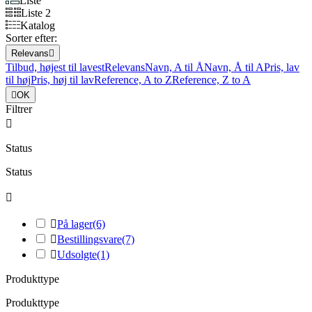
Liste
Liste 2
Katalog
Sorter efter:
Relevans

Tilbud, højest til lavest
Relevans
Navn, A til Å
Navn, Å til A
Pris, lav
til høj
Pris, høj til lav
Reference, A to Z
Reference, Z to A

OK
Filtrer

Status
Status


På lager
(6)

Bestillingsvare
(7)

Udsolgte
(1)
Produkttype
Produkttype