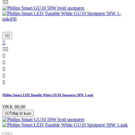












Philips Smart LED Tunable White GU10 Spotpære 50W 1-pak
DKK 80,00


Tilføj til kurv