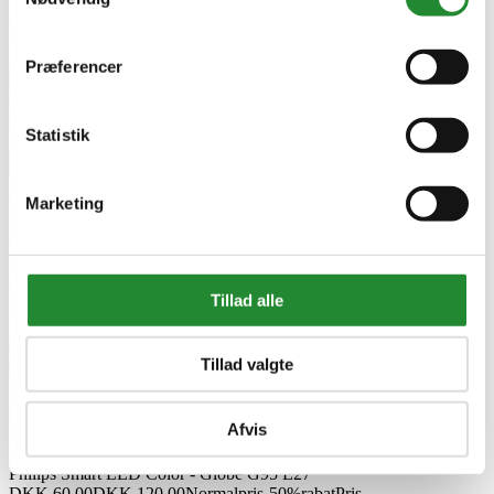
Philips Smart LED Color - Globe G95 E27
DKK 60,00
DKK 120,00
Produkt datablad
Præferencer


Tilføj til kurv
Statistik



Marketing



Philips Smart LED Color - Globe G95 E27
Tillad alle
DKK 60,00
DKK 120,00
Normalpris
-50%rabat
Pris
Tillad valgte
Philips Smart LED Color - Globe G95 E27
Afvis
Philips Smart Lyskilder
Philips Smart LED Color - Globe G95 E27
DKK 60,00
DKK 120,00
Normalpris
-50%rabat
Pris