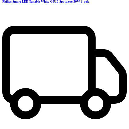
Philips Smart LED Tunable White GU10 Spotpære 50W 1-pak