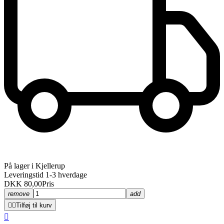
På lager i Kjellerup
Leveringstid 1-3 hverdage
DKK 80,00
Pris
remove
add


Tilføj til kurv
