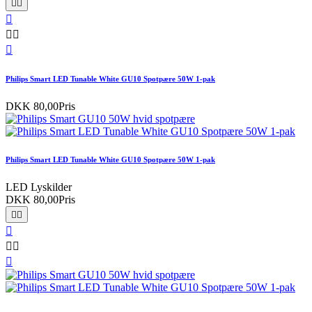






Philips Smart LED Tunable White GU10 Spotpære 50W 1-pak
DKK 80,00
Pris
Philips Smart LED Tunable White GU10 Spotpære 50W 1-pak
LED Lyskilder
DKK 80,00
Pris





