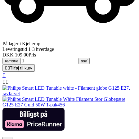
På lager i Kjellerup
Leveringstid 1-3 hverdage
DKK 109,00
Pris
remove
add


Tilføj til kurv


