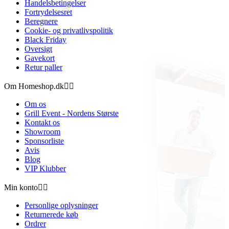
Handelsbetingelser
Fortrydelsesret
Beregnere
Cookie- og privatlivspolitik
Black Friday
Oversigt
Gavekort
Retur paller
Om Homeshop.dk


Om os
Grill Event - Nordens Største
Kontakt os
Showroom
Sponsorliste
Avis
Blog
VIP Klubber
Min konto


Personlige oplysninger
Returnerede køb
Ordrer