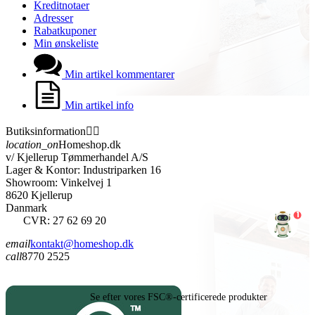
Kreditnotaer
Adresser
Rabatkuponer
Min ønskeliste
Min artikel kommentarer
Min artikel info
Butiksinformation


location_on
Homeshop.dk
v/ Kjellerup Tømmerhandel A/S
Lager & Kontor: Industriparken 16
Showroom: Vinkelvej 1
8620 Kjellerup
Danmark
1
CVR: 27 62 69 20
email
kontakt@homeshop.dk
call
8770 2525
Se efter vores FSC®-certificerede produkter