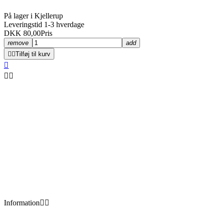
På lager i Kjellerup
Leveringstid 1-3 hverdage
DKK 80,00
Pris
remove
add


Tilføj til kurv



Information

