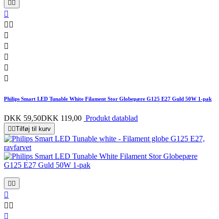










Philips Smart LED Tunable White Filament Stor Globepære G125 E27 Guld 50W 1-pak
DKK 59,50
DKK 119,00
Produkt datablad


Tilføj til kurv





