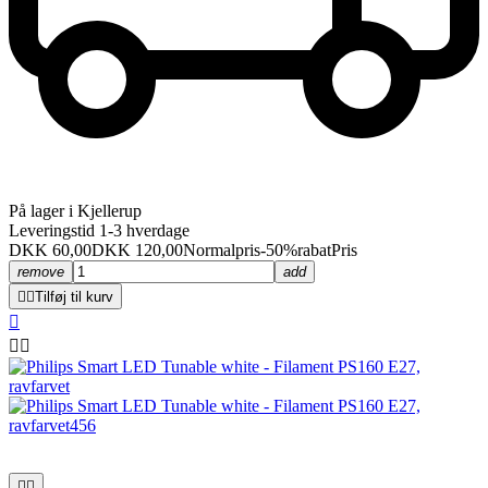
På lager i Kjellerup
Leveringstid 1-3 hverdage
DKK 60,00
DKK 120,00
Normalpris
-50%rabat
Pris
remove
add


Tilføj til kurv




