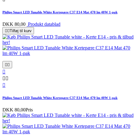
Philips Smart LED Tunable White Kertepære C37 E14 Mat 470 lm 40W 1-pak
DKK 80,00
Produkt datablad


Tilføj til kurv






Philips Smart LED Tunable White Kertepære C37 E14 Mat 470 lm 40W 1-pak
DKK 80,00
Pris