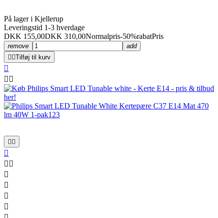
På lager i Kjellerup
Leveringstid 1-3 hverdage
DKK 155,00
DKK 310,00
Normalpris
-50%rabat
Pris
remove
add


Tilføj til kurv












