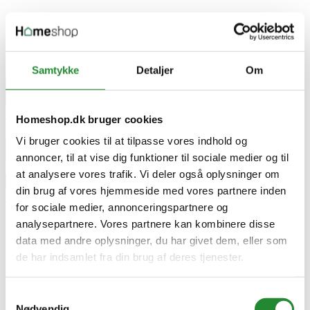
På lager i Kjellerup
Leveringstid 1-3 hverdage
DKK 59,50
DKK 119,00
Normalpris
-50%rabat
Pris
Samtykke
Detaljer
Om
remove
add


Tilføj til kurv

Homeshop.dk bruger cookies


Vi bruger cookies til at tilpasse vores indhold og
annoncer, til at vise dig funktioner til sociale medier og til
at analysere vores trafik. Vi deler også oplysninger om


din brug af vores hjemmeside med vores partnere inden

for sociale medier, annonceringspartnere og


analysepartnere. Vores partnere kan kombinere disse

data med andre oplysninger, du har givet dem, eller som

de har indsamlet fra din brug af deres tjenester.



Samtykkevalg
Nødvendig