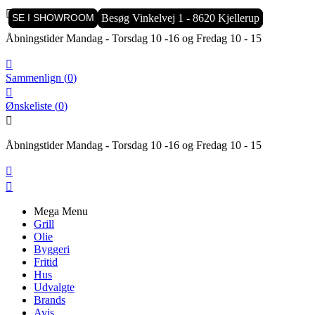

SE I SHOWROOM
SE I SHOWROOM
Besøg Vinkelvej 1 - 8620 Kjellerup
Besøg Vinkelvej 1 - 8620 Kjellerup
Åbningstider Mandag - Torsdag 10 -16 og Fredag 10 - 15

Sammenlign
(
0
)

Ønskeliste
(
0
)

Åbningstider Mandag - Torsdag 10 -16 og Fredag 10 - 15


Mega Menu
Grill
Olie
Byggeri
Fritid
Hus
Udvalgte
Brands
Avis