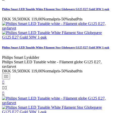
Philips Smart LED Tunable White Filament Stor Globepære G125 E27 Guld 50W 1-pak
DKK 59,50
DKK 119,00
Normalpris
-50%rabat
Pris
Philips Smart LED Tunable White Filament Stor Globepære G125 E27 Guld 50W 1-pak
Philips Smart Lyskilder
Philips Smart LED Tunable white - Filament globe G125 E27,
ravfarvet
DKK 59,50
DKK 119,00
Normalpris
-50%rabat
Pris





