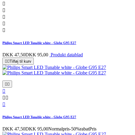





Philips Smart LED Tunable white - Globe G95 E27
DKK 47,50
DKK 95,00
Produkt datablad


Tilføj til kurv






Philips Smart LED Tunable white - Globe G95 E27
DKK 47,50
DKK 95,00
Normalpris
-50%rabat
Pris