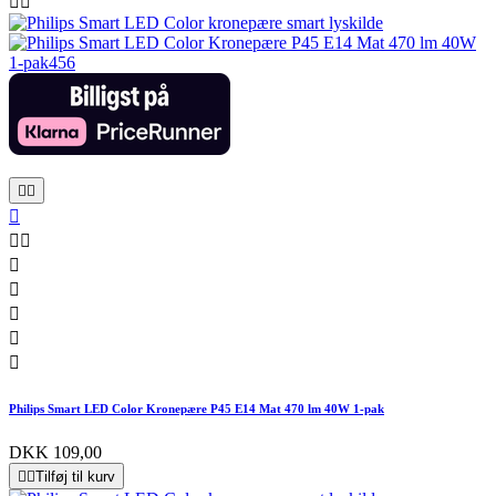












Philips Smart LED Color Kronepære P45 E14 Mat 470 lm 40W 1-pak
DKK 109,00


Tilføj til kurv