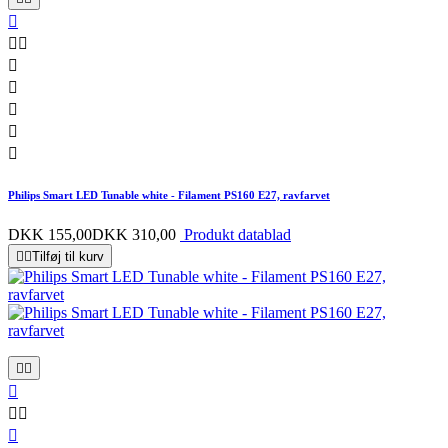








Philips Smart LED Tunable white - Filament PS160 E27, ravfarvet
DKK 155,00
DKK 310,00
Produkt datablad


Tilføj til kurv





