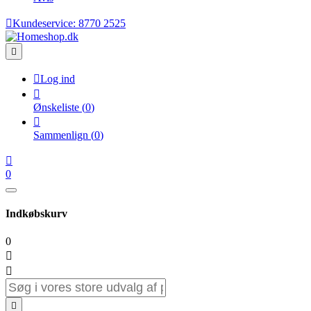

Kundeservice:
8770 2525


Log ind

Ønskeliste
(
0
)

Sammenlign
(
0
)

0
Indkøbskurv
0


