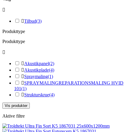


Tilbud
(3)
Produkttype
Produkttype


Akustikpanel
(2)

Akustikplade
(4)

Spraymaling
(1)

SPRAYMALINGREPARATIONSMALING HVID
101
(1)

Strukturskrue
(4)
Vis produkter
Aktive filtre