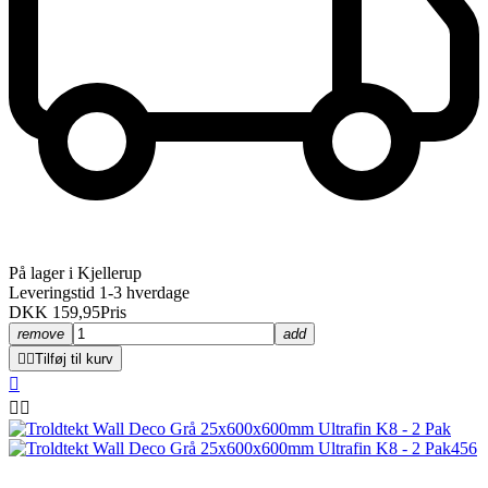
På lager i Kjellerup
Leveringstid 1-3 hverdage
DKK 159,95
Pris
remove
add


Tilføj til kurv


