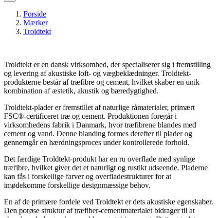
Forside
Mærker
Troldtekt
Troldtekt er en dansk virksomhed, der specialiserer sig i fremstilling
og levering af akustiske loft- og vægbeklædninger. Troldtekt-
produkterne består af træfibre og cement, hvilket skaber en unik
kombination af æstetik, akustik og bæredygtighed.
Troldtekt-plader er fremstillet af naturlige råmaterialer, primært
FSC®-certificeret træ og cement. Produktionen foregår i
virksomhedens fabrik i Danmark, hvor træfibrene blandes med
cement og vand. Denne blanding formes derefter til plader og
gennemgår en hærdningsproces under kontrollerede forhold.
Det færdige Troldtekt-produkt har en ru overflade med synlige
træfibre, hvilket giver det et naturligt og rustikt udseende. Pladerne
kan fås i forskellige farver og overfladestrukturer for at
imødekomme forskellige designmæssige behov.
En af de primære fordele ved Troldtekt er dets akustiske egenskaber.
Den porøse struktur af træfiber-cementmaterialet bidrager til at