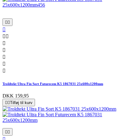










Troldtekt Ultra Fin Sort Futurecem K5 1867031 25x600x1200mm
DKK 159,95


Tilføj til kurv


