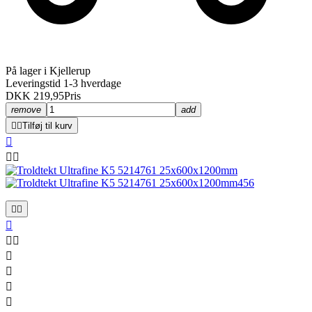
På lager i Kjellerup
Leveringstid 1-3 hverdage
DKK 219,95
Pris
remove
add


Tilføj til kurv











