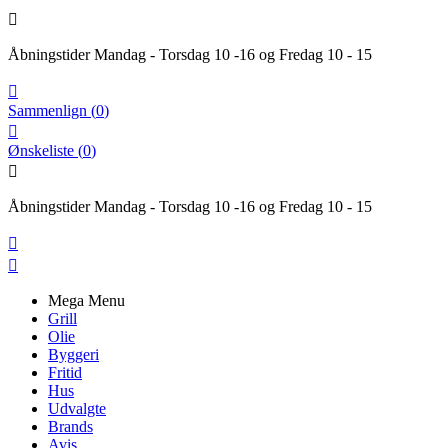

Åbningstider Mandag - Torsdag 10 -16 og Fredag 10 - 15

Sammenlign
(
0
)

Ønskeliste
(
0
)

Åbningstider Mandag - Torsdag 10 -16 og Fredag 10 - 15


Mega Menu
Grill
Olie
Byggeri
Fritid
Hus
Udvalgte
Brands
Avis