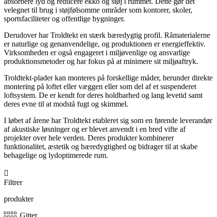
absorbere lyd og reducere ekko og støj i rummet. Dette gør det
velegnet til brug i støjfølsomme områder som kontorer, skoler,
sportsfaciliteter og offentlige bygninger.
Derudover har Troldtekt en stærk bæredygtig profil. Råmaterialerne
er naturlige og genanvendelige, og produktionen er energieffektiv.
Virksomheden er også engageret i miljøvenlige og ansvarlige
produktionsmetoder og har fokus på at minimere sit miljøaftryk.
Troldtekt-plader kan monteres på forskellige måder, herunder direkte
montering på loftet eller væggen eller som del af et suspenderet
loftsystem. De er kendt for deres holdbarhed og lang levetid samt
deres evne til at modstå fugt og skimmel.
I løbet af årene har Troldtekt etableret sig som en førende leverandør
af akustiske løsninger og er blevet anvendt i en bred vifte af
projekter over hele verden. Deres produkter kombinerer
funktionalitet, æstetik og bæredygtighed og bidrager til at skabe
behagelige og lydoptimerede rum.

Filtrer
produkter
Gitter