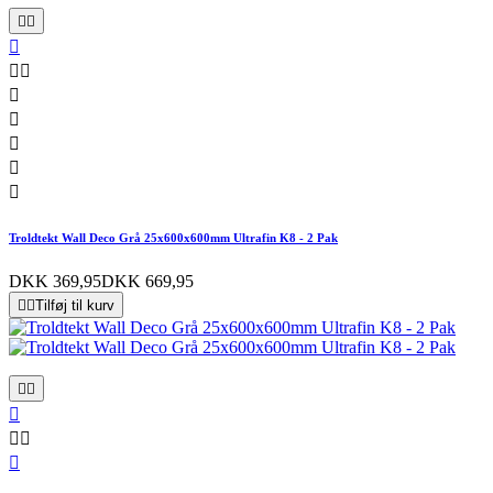










Troldtekt Wall Deco Grå 25x600x600mm Ultrafin K8 - 2 Pak
DKK 369,95
DKK 669,95


Tilføj til kurv





