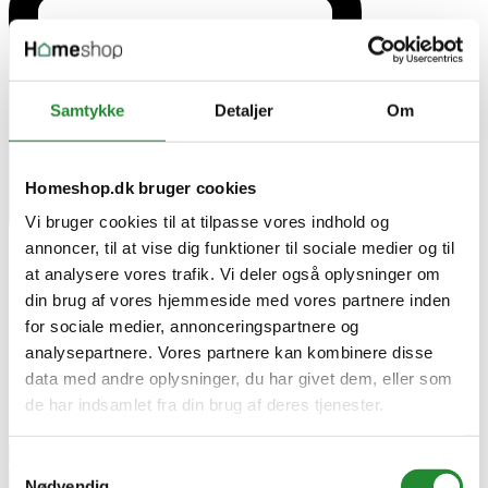
Samtykke
Detaljer
Om
Homeshop.dk bruger cookies
Vi bruger cookies til at tilpasse vores indhold og
annoncer, til at vise dig funktioner til sociale medier og til
at analysere vores trafik. Vi deler også oplysninger om
din brug af vores hjemmeside med vores partnere inden
for sociale medier, annonceringspartnere og
analysepartnere. Vores partnere kan kombinere disse
data med andre oplysninger, du har givet dem, eller som
På lager i Kjellerup
de har indsamlet fra din brug af deres tjenester.
Leveringstid 1-3 hverdage
DKK 120,00
Pris
remove
add
Samtykkevalg


Tilføj til kurv
Nødvendig