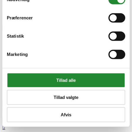



Præferencer



Statistik




Marketing



Tillad alle
Troldtekt Struktur Skrue Træ/stål Hvid 4,2x70mm
DKK 219,95
Tillad valgte


Tilføj til kurv
Afvis


