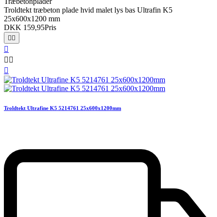
Træbetonplader
Troldtekt træbeton plade hvid malet lys bas Ultrafin K5
25x600x1200 mm
DKK 159,95
Pris






Troldtekt Ultrafine K5 5214761 25x600x1200mm