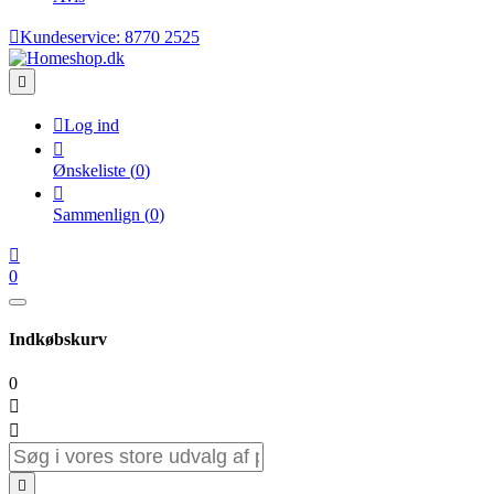

Kundeservice:
8770 2525


Log ind

Ønskeliste
(
0
)

Sammenlign
(
0
)

0
Indkøbskurv
0


