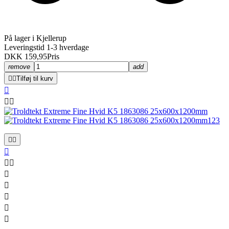
På lager i Kjellerup
Leveringstid 1-3 hverdage
DKK 159,95
Pris
remove
add


Tilføj til kurv












