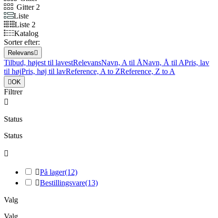
Gitter 2
Liste
Liste 2
Katalog
Sorter efter:
Relevans

Tilbud, højest til lavest
Relevans
Navn, A til Å
Navn, Å til A
Pris, lav
til høj
Pris, høj til lav
Reference, A to Z
Reference, Z to A

OK
Filtrer

Status
Status


På lager
(12)

Bestillingsvare
(13)
Valg
Valg