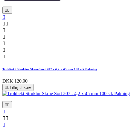










Troldtekt Struktur Skrue Sort 207 - 4,2 x 45 mm 100 stk Pakning
DKK 120,00


Tilføj til kurv





