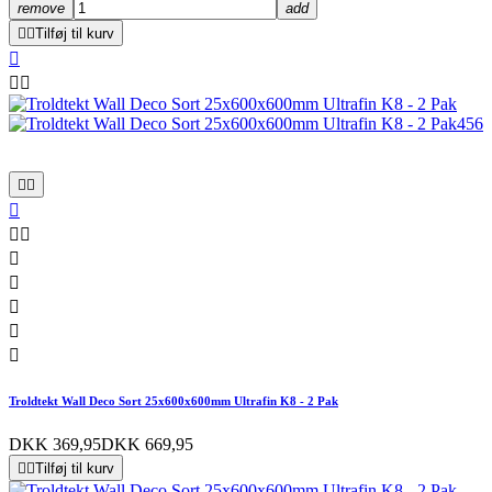
remove
add


Tilføj til kurv













Troldtekt Wall Deco Sort 25x600x600mm Ultrafin K8 - 2 Pak
DKK 369,95
DKK 669,95


Tilføj til kurv