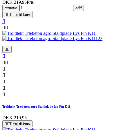
DKK 219,95
Pris
remove
add


Tilføj til kurv













Troldtekt Træbeton agro Staldplade Lys Fin K11
DKK 219,95


Tilføj til kurv