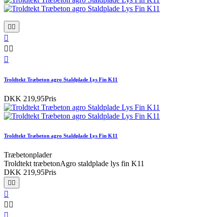






Troldtekt Træbeton agro Staldplade Lys Fin K11
DKK 219,95
Pris
Troldtekt Træbeton agro Staldplade Lys Fin K11
Træbetonplader
Troldtekt træbetonAgro staldplade lys fin K11
DKK 219,95
Pris





