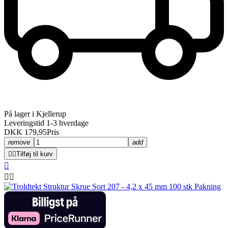
På lager i Kjellerup
Leveringstid 1-3 hverdage
DKK 179,95
Pris
remove
add


Tilføj til kurv


