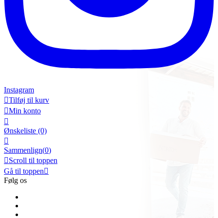
Instagram

Tilføj til kurv

Min konto

Ønskeliste
(0)

Sammenlign(
0
)

Scroll til toppen
Gå til toppen

Følg os