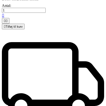
Antal:




Tilføj til kurv