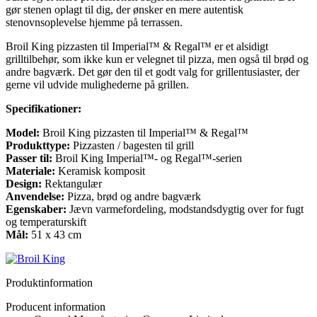
gør stenen oplagt til dig, der ønsker en mere autentisk
stenovnsoplevelse hjemme på terrassen.
Broil King pizzasten til Imperial™ & Regal™ er et alsidigt
grilltilbehør, som ikke kun er velegnet til pizza, men også til brød og
andre bagværk. Det gør den til et godt valg for grillentusiaster, der
gerne vil udvide mulighederne på grillen.
Specifikationer:
Model:
Broil King pizzasten til Imperial™ & Regal™
Produkttype:
Pizzasten / bagesten til grill
Passer til:
Broil King Imperial™- og Regal™-serien
Materiale:
Keramisk komposit
Design:
Rektangulær
Anvendelse:
Pizza, brød og andre bagværk
Egenskaber:
Jævn varmefordeling, modstandsdygtig over for fugt
og temperaturskift
Mål:
51 x 43 cm
Produktinformation
Producent information