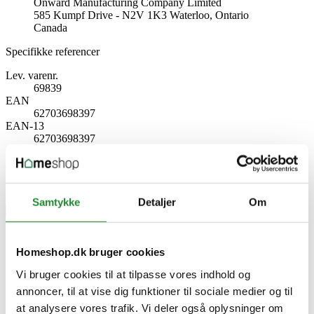
Onward Manufacturing Company Limited
585 Kumpf Drive - N2V 1K3 Waterloo, Ontario
Canada
Specifikke referencer
Lev. varenr.
69839
EAN
62703698397
EAN-13
62703698397
Skriv produktanmeldelse
Ingen kundeanmeldelser for øjeblikket
Samtykke
Detaljer
Om
×
Homeshop.dk bruger cookies
Broil King Pizzasten til Imperial™ & Regal™ – 51 x
43 cm
Vi bruger cookies til at tilpasse vores indhold og
annoncer, til at vise dig funktioner til sociale medier og til
at analysere vores trafik. Vi deler også oplysninger om