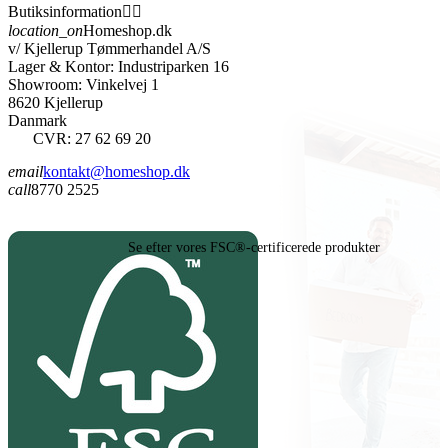
Butiksinformation


location_on
Homeshop.dk
v/ Kjellerup Tømmerhandel A/S
Lager & Kontor: Industriparken 16
Showroom: Vinkelvej 1
8620 Kjellerup
Danmark
CVR: 27 62 69 20
email
kontakt@homeshop.dk
call
8770 2525
Se efter vores FSC®-certificerede produkter