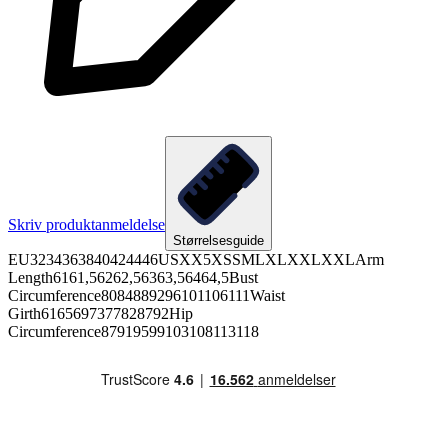
Skriv produktanmeldelse
Størrelsesguide
EU3234363840424446USXX5XSSMLXLXXLXXLArm
Length6161,56262,56363,56464,5Bust
Circumference8084889296101106111Waist
Girth6165697377828792Hip
Circumference87919599103108113118