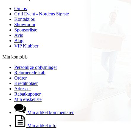
Om os
Grill Event - Nordens Største
Kontakt os
Showroom
Sponsorliste
Avis
Blog
VIP Klubber
Min konto


Personlige oplysninger
Returnerede køb
Ordrer
Kreditnotaer
Adresser
Rabatkuponer
Min ønskeliste
Min artikel kommentarer
Min artikel info