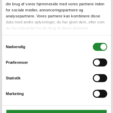
din brug af vores hjemmeside med vores partnere inden
for sociale medier, annonceringspartnere og
analysepartnere. Vores partnere kan kombinere disse
data med andre oplysninger, du har givet dem, eller som
de har indsamlet fra din brug af deres tjenester.
Samtykkevalg
Nødvendig


Præferencer
Broil King Pizzasten til
Statistik
Imperial™ & Regal™ – 51 x 43
cm
Marketing
DKK 639,95
Inkl. moms