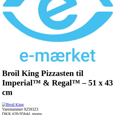
Broil King Pizzasten til
Imperial™ & Regal™ – 51 x 43
cm
Varenummer
9259323
DKK 639,95
Inkl. moms