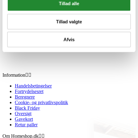
Tillad alle
Tillad valgte
Afvis
Information


Handelsbetingelser
Fortrydelsesret
Beregnere
Cookie- og privatlivspolitik
Black Friday
Oversigt
Gavekort
Retur paller
Om Homeshop.dk

