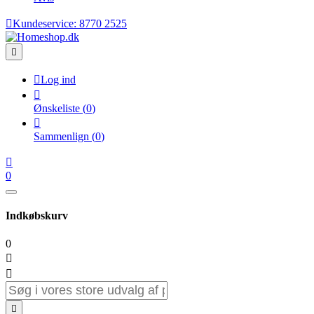

Kundeservice:
8770 2525


Log ind

Ønskeliste
(
0
)

Sammenlign
(
0
)

0
Indkøbskurv
0


