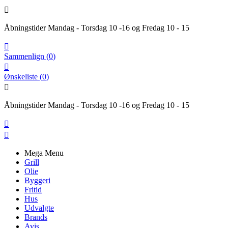

Åbningstider Mandag - Torsdag 10 -16 og Fredag 10 - 15

Sammenlign
(
0
)

Ønskeliste
(
0
)

Åbningstider Mandag - Torsdag 10 -16 og Fredag 10 - 15


Mega Menu
Grill
Olie
Byggeri
Fritid
Hus
Udvalgte
Brands
Avis