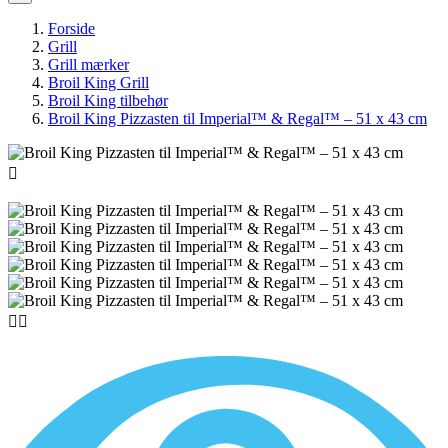
Forside
Grill
Grill mærker
Broil King Grill
Broil King tilbehør
Broil King Pizzasten til Imperial™ & Regal™ – 51 x 43 cm


