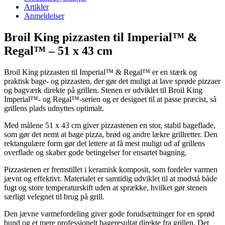
Artikler
Anmeldelser
Broil King pizzasten til Imperial™ &
Regal™ – 51 x 43 cm
Broil King pizzasten til Imperial™ & Regal™ er en stærk og
praktisk bage- og pizzasten, der gør det muligt at lave sprøde pizzaer
og bagværk direkte på grillen. Stenen er udviklet til Broil King
Imperial™- og Regal™-serien og er designet til at passe præcist, så
grillens plads udnyttes optimalt.
Med målene 51 x 43 cm giver pizzastenen en stor, stabil bageflade,
som gør det nemt at bage pizza, brød og andre lækre grillretter. Den
rektangulære form gør det lettere at få mest muligt ud af grillens
overflade og skaber gode betingelser for ensartet bagning.
Pizzastenen er fremstillet i keramisk komposit, som fordeler varmen
jævnt og effektivt. Materialet er samtidig udviklet til at modstå både
fugt og store temperaturskift uden at sprække, hvilket gør stenen
særligt velegnet til brug på grill.
Den jævne varmefordeling giver gode forudsætninger for en sprød
bund og et mere professionelt bageresultat direkte fra grillen. Det