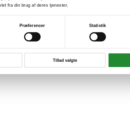
et fra din brug af deres tjenester.
Præferencer
Statistik
 til Monarch™ / Royal™
Tillad valgte