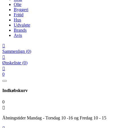
Olie
Byggeri
Fritid
Hus
Udvalgte
Brands
Avis

Sammenlign
(
0
)

Ønskeliste
(
0
)

0
Indkøbskurv
0

Åbningstider Mandag - Torsdag 10 -16 og Fredag 10 - 15