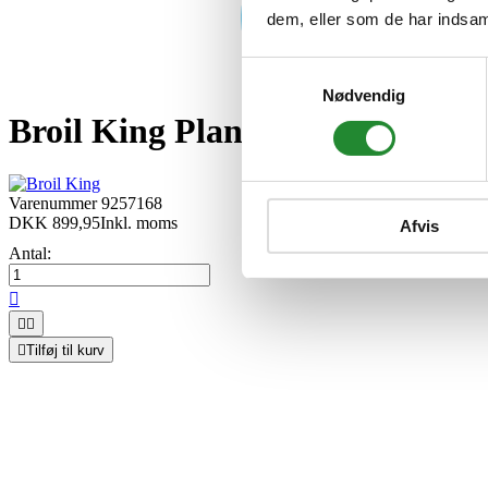
dem, eller som de har indsaml
Samtykkevalg
Nødvendig
Broil King Plancha Stegeplade
Varenummer
9257168
DKK 899,95
Inkl. moms
Afvis
Antal:




Tilføj til kurv