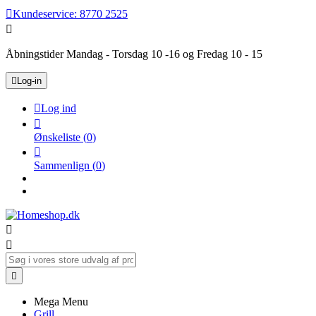

Kundeservice:
8770 2525

Åbningstider Mandag - Torsdag 10 -16 og Fredag 10 - 15

Log-in

Log ind

Ønskeliste
(
0
)

Sammenlign
(
0
)



Mega Menu
Grill