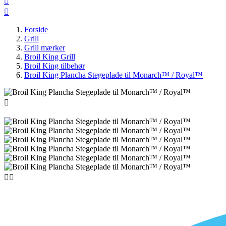


Forside
Grill
Grill mærker
Broil King Grill
Broil King tilbehør
Broil King Plancha Stegeplade til Monarch™ / Royal™


