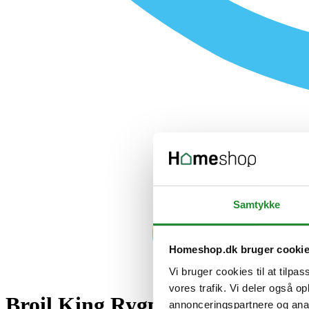
Samtykke
Homeshop.dk bruger cooki
Vi bruger cookies til at tilpas
vores trafik. Vi deler også 
Broil King Rygpanel til Imper
annonceringspartnere og anal