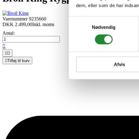
dem, eller som de har indsaml
Varenummer
9235660
Samtykkevalg
DKK 2.499,00
Inkl. moms
Nødvendig
Antal:




Tilføj til kurv
Afvis