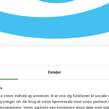
Detaljer
es
se vores indhold og annoncer, til at vise dig funktioner til sociale
oplysninger om din brug af vores hjemmeside med vores partnere i
ial™ & Regal™ 4-brænders indbyg
ysepartnere. Vores partnere kan kombinere disse data med andr