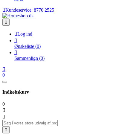

Kundeservice:
8770 2525


Log ind

Ønskeliste
(
0
)

Sammenlign
(
0
)

0
Indkøbskurv
0


