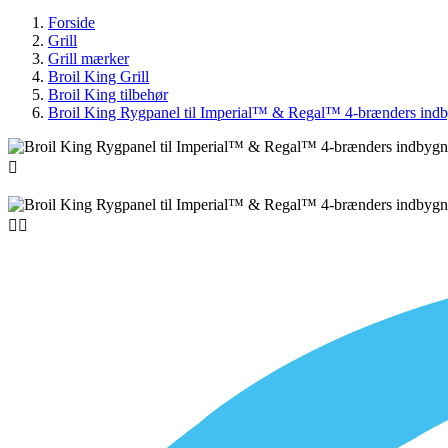
Forside
Grill
Grill mærker
Broil King Grill
Broil King tilbehør
Broil King Rygpanel til Imperial™ & Regal™ 4-brænders indb


