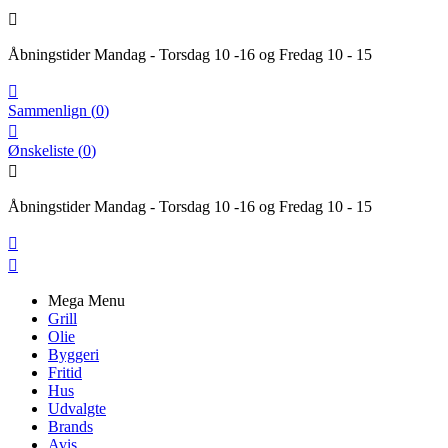

Åbningstider Mandag - Torsdag 10 -16 og Fredag 10 - 15

Sammenlign
(
0
)

Ønskeliste
(
0
)

Åbningstider Mandag - Torsdag 10 -16 og Fredag 10 - 15


Mega Menu
Grill
Olie
Byggeri
Fritid
Hus
Udvalgte
Brands
Avis