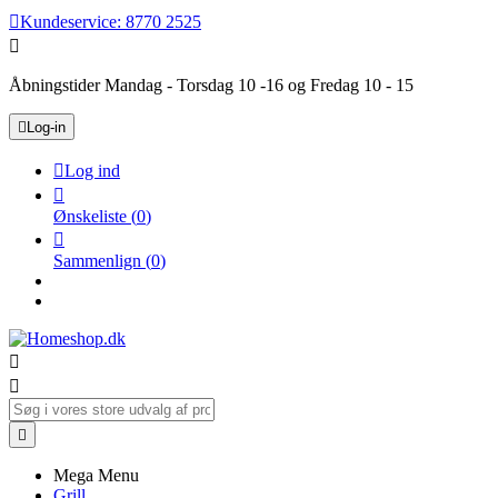

Kundeservice:
8770 2525

Åbningstider Mandag - Torsdag 10 -16 og Fredag 10 - 15

Log-in

Log ind

Ønskeliste
(
0
)

Sammenlign
(
0
)



Mega Menu
Grill