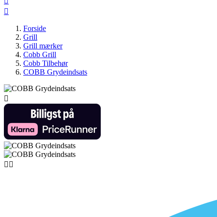


Forside
Grill
Grill mærker
Cobb Grill
Cobb Tilbehør
COBB Grydeindsats


