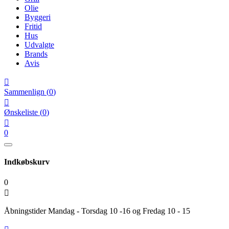
Olie
Byggeri
Fritid
Hus
Udvalgte
Brands
Avis

Sammenlign
(
0
)

Ønskeliste
(
0
)

0
Indkøbskurv
0

Åbningstider Mandag - Torsdag 10 -16 og Fredag 10 - 15