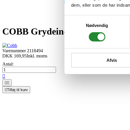
dem, eller som de har indsaml
Samtykkevalg
Nødvendig
COBB Grydeindsats
Varenummer
2118494
DKK 169,95
Inkl. moms
Afvis
Antal:




Tilføj til kurv