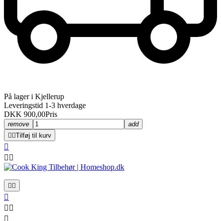
På lager i Kjellerup
Leveringstid 1-3 hverdage
DKK 900,00
Pris
remove
add


Tilføj til kurv








