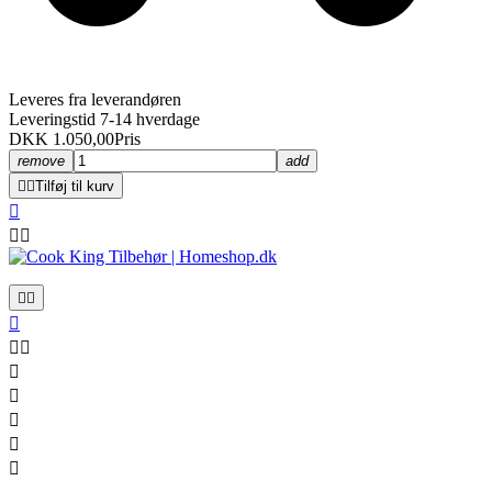
Leveres fra leverandøren
Leveringstid 7-14 hverdage
DKK 1.050,00
Pris
remove
add


Tilføj til kurv












