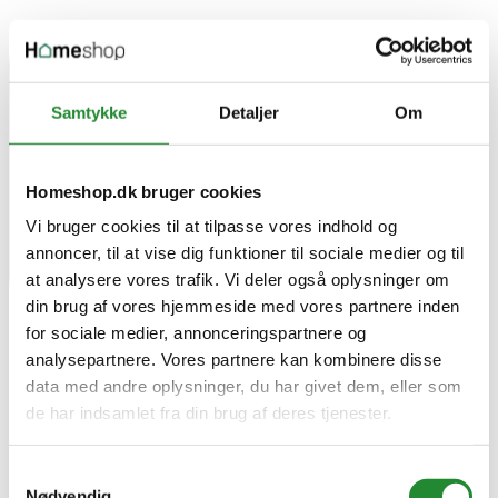
Samtykke
Detaljer
Om
Homeshop.dk bruger cookies
Vi bruger cookies til at tilpasse vores indhold og
annoncer, til at vise dig funktioner til sociale medier og til
at analysere vores trafik. Vi deler også oplysninger om
din brug af vores hjemmeside med vores partnere inden
for sociale medier, annonceringspartnere og
analysepartnere. Vores partnere kan kombinere disse
data med andre oplysninger, du har givet dem, eller som
de har indsamlet fra din brug af deres tjenester.
Leveres fra leverandøren
Samtykkevalg
Leveringstid 7-14 hverdage
DKK 1.160,00
Pris
Nødvendig