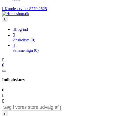

Kundeservice:
8770 2525


Log ind

Ønskeliste
(
0
)

Sammenlign
(
0
)

0
Indkøbskurv
0


