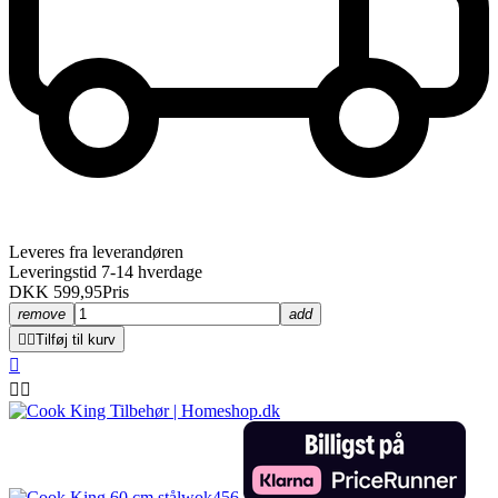
Leveres fra leverandøren
Leveringstid 7-14 hverdage
DKK 599,95
Pris
remove
add


Tilføj til kurv


