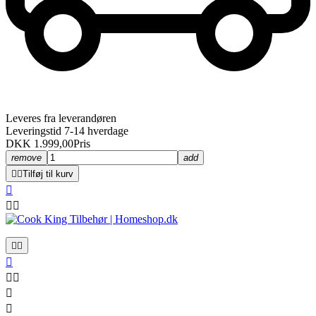
Leveres fra leverandøren
Leveringstid 7-14 hverdage
DKK 1.999,00
Pris
remove
add


Tilføj til kurv









