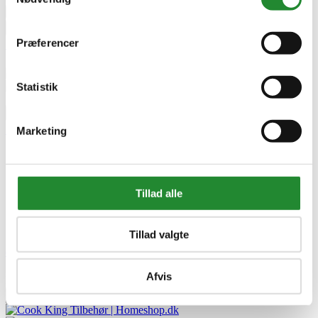
remove
add


Tilføj til kurv
Præferencer



Statistik



Marketing





Tillad alle


Tillad valgte
Cook King 81,5cm Låg med rem
Afvis
DKK 1.050,00


Tilføj til kurv