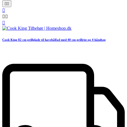






Cook King 82 cm grillplade til havebålfad med 40 cm grillrist og 4 håndtag