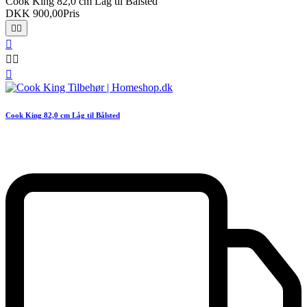
Cook King 82,0 cm Låg til Bålsted
DKK 900,00
Pris






Cook King 82,0 cm Låg til Bålsted