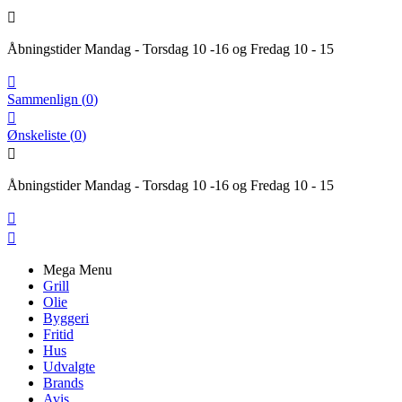

Åbningstider Mandag - Torsdag 10 -16 og Fredag 10 - 15

Sammenlign
(
0
)

Ønskeliste
(
0
)

Åbningstider Mandag - Torsdag 10 -16 og Fredag 10 - 15


Mega Menu
Grill
Olie
Byggeri
Fritid
Hus
Udvalgte
Brands
Avis