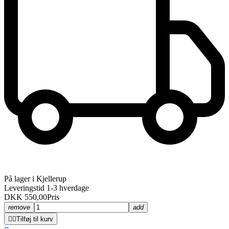
På lager i Kjellerup
Leveringstid 1-3 hverdage
DKK 550,00
Pris
remove
add


Tilføj til kurv