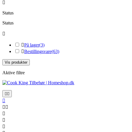

Status
Status


På lager
(3)

Bestillingsvare
(63)
Vis produkter
Aktive filtre







