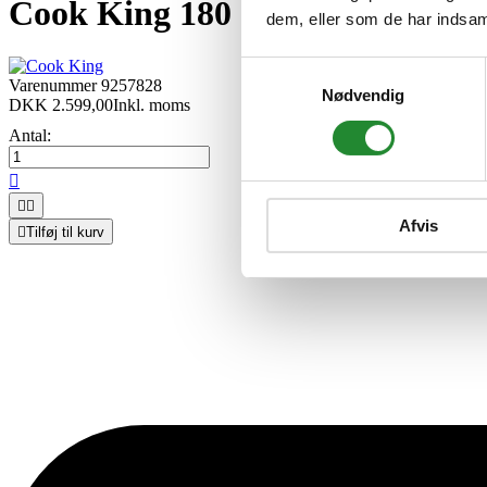
Cook King 180 cm trefod med 80 c
dem, eller som de har indsaml
Samtykkevalg
Varenummer
9257828
Nødvendig
DKK 2.599,00
Inkl. moms
Antal:



Afvis

Tilføj til kurv