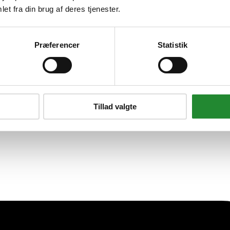
m grillrist i rustfrit stål
et fra din brug af deres tjenester.
Præferencer
Statistik
Tillad valgte