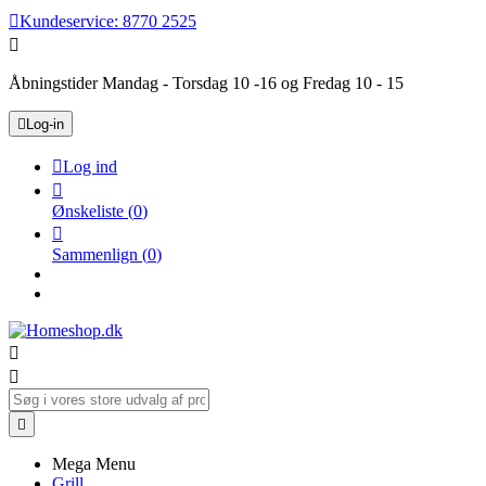

Kundeservice:
8770 2525

Åbningstider Mandag - Torsdag 10 -16 og Fredag 10 - 15

Log-in

Log ind

Ønskeliste
(
0
)

Sammenlign
(
0
)



Mega Menu
Grill