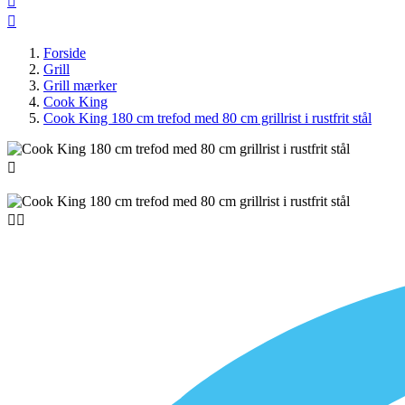


Forside
Grill
Grill mærker
Cook King
Cook King 180 cm trefod med 80 cm grillrist i rustfrit stål


