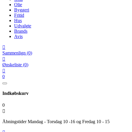
Olie
Byggeri
Fritid
Hus
Udvalgte
Brands
Avis

Sammenlign
(
0
)

Ønskeliste
(
0
)

0
Indkøbskurv
0

Åbningstider Mandag - Torsdag 10 -16 og Fredag 10 - 15