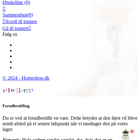
Ønskeliste
(0)

Sammenlign(
0
)

Scroll til toppen
Gå til toppen

Følg os
© 2024 - Homeshop.dk
Forudbestilling
Du er ved at forudbestille en vare. Dette betyder at den først vil blive
sendt afsted på et senere tidspunkt når vi modtager den på vores
lager.
1
Bemærk: Hele ordren sendes samlet, dvs. hvis der er en