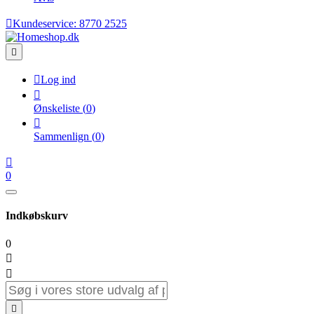

Kundeservice:
8770 2525


Log ind

Ønskeliste
(
0
)

Sammenlign
(
0
)

0
Indkøbskurv
0


