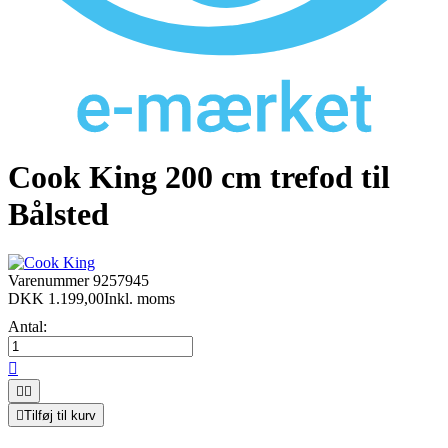
Cook King 200 cm trefod til
Bålsted
Varenummer
9257945
DKK 1.199,00
Inkl. moms
Antal:




Tilføj til kurv