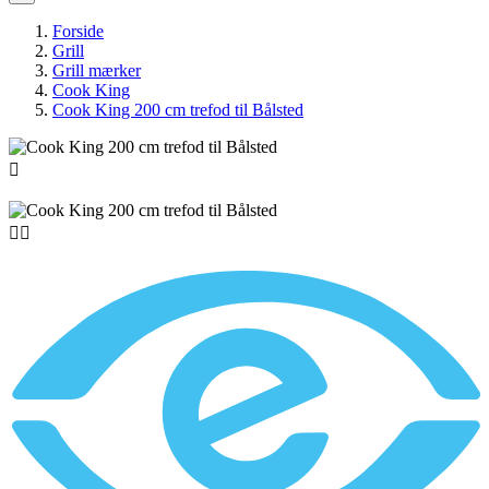
Forside
Grill
Grill mærker
Cook King
Cook King 200 cm trefod til Bålsted


