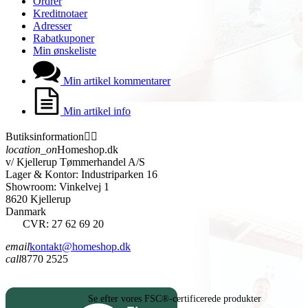
Ordrer
Kreditnotaer
Adresser
Rabatkuponer
Min ønskeliste
Min artikel kommentarer
Min artikel info
Butiksinformation


location_on
Homeshop.dk
v/ Kjellerup Tømmerhandel A/S
Lager & Kontor: Industriparken 16
Showroom: Vinkelvej 1
8620 Kjellerup
Danmark
CVR: 27 62 69 20
email
kontakt@homeshop.dk
call
8770 2525
Se efter vores FSC®-certificerede produkter