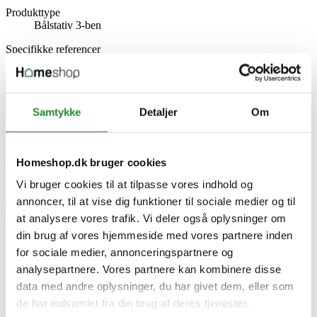
Produkttype
Bålstativ 3-ben
Specifikke referencer
Lev. varenr.
1112242
EAN
5902709572121
Samtykke
Detaljer
Om
EAN-13
5902709572121
Skriv produktanmeldelse
Homeshop.dk bruger cookies
Vi bruger cookies til at tilpasse vores indhold og
Ingen kundeanmeldelser for øjeblikket
annoncer, til at vise dig funktioner til sociale medier og til
×
at analysere vores trafik. Vi deler også oplysninger om
din brug af vores hjemmeside med vores partnere inden
for sociale medier, annonceringspartnere og
Cook King 200 cm trefod til Bålsted
analysepartnere. Vores partnere kan kombinere disse
data med andre oplysninger, du har givet dem, eller som
de har indsamlet fra din brug af deres tjenester.