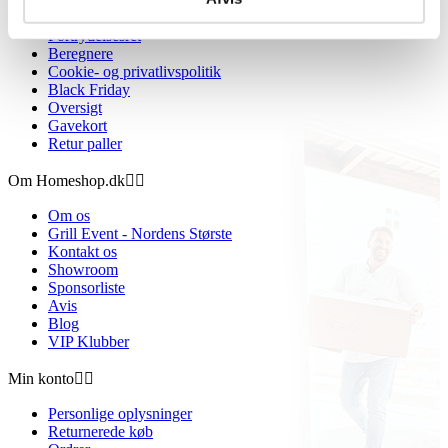
Handelsbetingelser
Fortrydelsesret
Beregnere
Cookie- og privatlivspolitik
Black Friday
Oversigt
Gavekort
Retur paller
Om Homeshop.dk


Om os
Grill Event - Nordens Største
Kontakt os
Showroom
Sponsorliste
Avis
Blog
VIP Klubber
Min konto


Personlige oplysninger
Returnerede køb