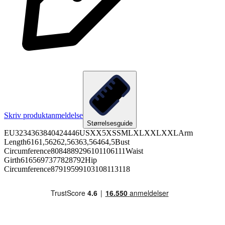
Skriv produktanmeldelse
Størrelsesguide
EU3234363840424446USXX5XSSMLXLXXLXXLArm
Length6161,56262,56363,56464,5Bust
Circumference8084889296101106111Waist
Girth6165697377828792Hip
Circumference87919599103108113118