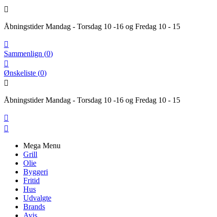

Åbningstider Mandag - Torsdag 10 -16 og Fredag 10 - 15

Sammenlign
(
0
)

Ønskeliste
(
0
)

Åbningstider Mandag - Torsdag 10 -16 og Fredag 10 - 15


Mega Menu
Grill
Olie
Byggeri
Fritid
Hus
Udvalgte
Brands
Avis