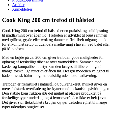
Produktoplysninger
Artikler
Anmeldelser
Cook King 200 cm trefod til bålsted
Cook King 200 cm trefod til bålsted er en praktisk og solid løsning
til madlavning over åben ild. Trefoden er udviklet til brug sammen
med grillrist, gryde eller wok og danner et fleksibelt udgangspunkt
for et komplet setup til udendørs madlavning i haven, ved bålet eller
på bålpladsen.
Med en højde på ca. 200 cm giver trefoden gode muligheder for
ophæng af forskelligt tilbehør over varmekilden. Sammen med
kæder og kompatibelt udstyr kan den bruges til tilberedning af
mange forskellige retter over åben ild. Det gør modellen velegnet til
både klassisk bålmad og mere alsidig udendørs madlavning.
Trefoden er fremstillet i naturstål og pulverlakeret, hvilket giver en
mere slidstærk overflade og beskytter mod mekaniske påvirkninger.
Den stabile konstruktion gør det muligt at placere produktet på
forskellige typer underlag, også hvor overfladen ikke er helt jævn.
Det giver stor fleksibilitet i brugen og gør trefoden egnet til mange
typer udendørs omgivelser.