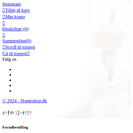
Instagram

Tilføj til kurv

Min konto

Ønskeliste
(0)

Sammenlign(
0
)

Scroll til toppen
Gå til toppen

Følg os
© 2024 - Homeshop.dk
Forudbestilling