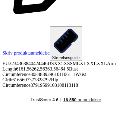
Skriv produktanmeldelse
Størrelsesguide
EU3234363840424446USXX5XSSMLXLXXLXXLArm
Length6161,56262,56363,56464,5Bust
Circumference8084889296101106111Waist
Girth6165697377828792Hip
Circumference87919599103108113118