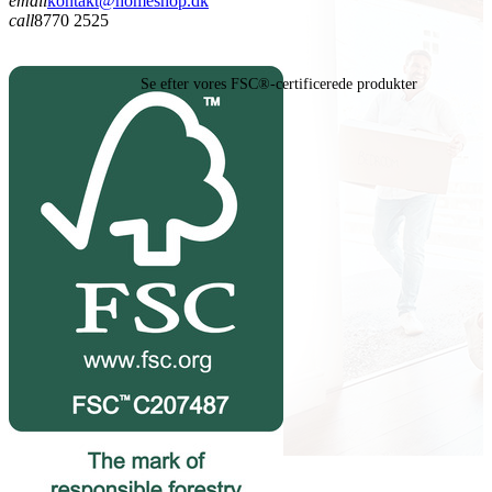
email
kontakt@homeshop.dk
call
8770 2525
Se efter vores FSC®-certificerede produkter