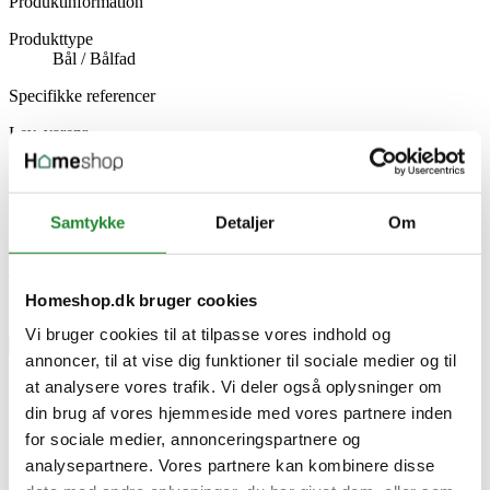
Produktinformation
Produkttype
Bål / Bålfad
Specifikke referencer
Lev. varenr.
111258
EAN
5902709570660
EAN-13
Samtykke
Detaljer
Om
5902709570660
Skriv produktanmeldelse
Homeshop.dk bruger cookies
Ingen kundeanmeldelser for øjeblikket
Vi bruger cookies til at tilpasse vores indhold og
×
annoncer, til at vise dig funktioner til sociale medier og til
at analysere vores trafik. Vi deler også oplysninger om
din brug af vores hjemmeside med vores partnere inden
Cook King “POLO” 80 cm havebålfad
for sociale medier, annonceringspartnere og
analysepartnere. Vores partnere kan kombinere disse