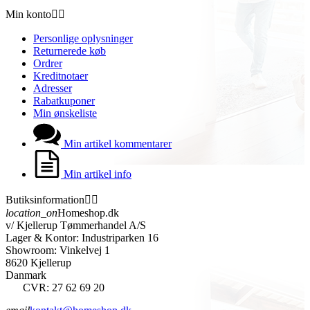
Min konto


Personlige oplysninger
Returnerede køb
Ordrer
Kreditnotaer
Adresser
Rabatkuponer
Min ønskeliste
Min artikel kommentarer
Min artikel info
Butiksinformation


location_on
Homeshop.dk
v/ Kjellerup Tømmerhandel A/S
Lager & Kontor: Industriparken 16
Showroom: Vinkelvej 1
8620 Kjellerup
Danmark
CVR: 27 62 69 20