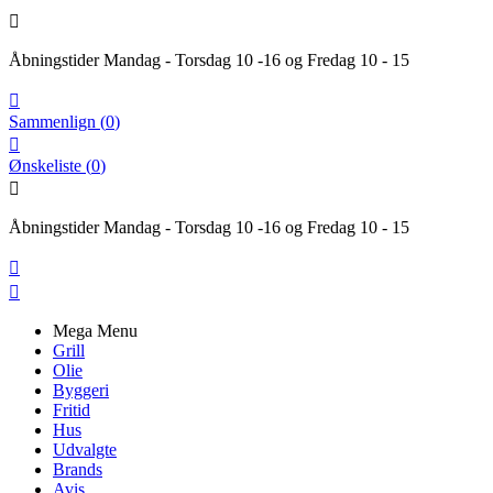

Åbningstider Mandag - Torsdag 10 -16 og Fredag 10 - 15

Sammenlign
(
0
)

Ønskeliste
(
0
)

Åbningstider Mandag - Torsdag 10 -16 og Fredag 10 - 15


Mega Menu
Grill
Olie
Byggeri
Fritid
Hus
Udvalgte
Brands
Avis