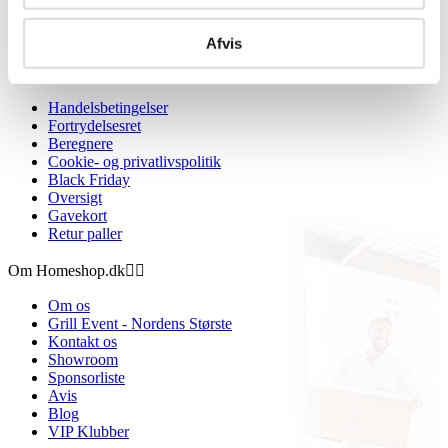
Afvis
Information


Handelsbetingelser
Fortrydelsesret
Beregnere
Cookie- og privatlivspolitik
Black Friday
Oversigt
Gavekort
Retur paller
Om Homeshop.dk


Om os
Grill Event - Nordens Største
Kontakt os
Showroom
Sponsorliste
Avis
Blog
VIP Klubber