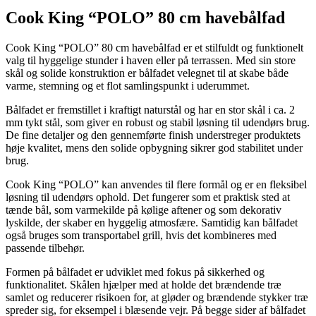
Cook King “POLO” 80 cm havebålfad
Cook King “POLO” 80 cm havebålfad er et stilfuldt og funktionelt
valg til hyggelige stunder i haven eller på terrassen. Med sin store
skål og solide konstruktion er bålfadet velegnet til at skabe både
varme, stemning og et flot samlingspunkt i uderummet.
Bålfadet er fremstillet i kraftigt naturstål og har en stor skål i ca. 2
mm tykt stål, som giver en robust og stabil løsning til udendørs brug.
De fine detaljer og den gennemførte finish understreger produktets
høje kvalitet, mens den solide opbygning sikrer god stabilitet under
brug.
Cook King “POLO” kan anvendes til flere formål og er en fleksibel
løsning til udendørs ophold. Det fungerer som et praktisk sted at
tænde bål, som varmekilde på kølige aftener og som dekorativ
lyskilde, der skaber en hyggelig atmosfære. Samtidig kan bålfadet
også bruges som transportabel grill, hvis det kombineres med
passende tilbehør.
Formen på bålfadet er udviklet med fokus på sikkerhed og
funktionalitet. Skålen hjælper med at holde det brændende træ
samlet og reducerer risikoen for, at gløder og brændende stykker træ
spreder sig, for eksempel i blæsende vejr. På begge sider af bålfadet