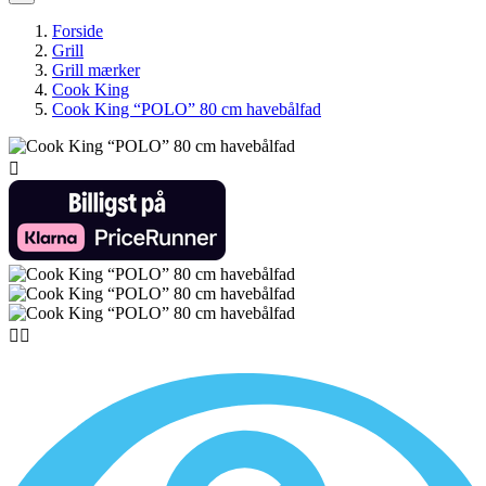
Forside
Grill
Grill mærker
Cook King
Cook King “POLO” 80 cm havebålfad


