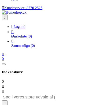

Kundeservice:
8770 2525


Log ind

Ønskeliste
(
0
)

Sammenlign
(
0
)

0
Indkøbskurv
0


