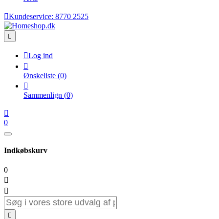

Kundeservice:
8770 2525


Log ind

Ønskeliste
(
0
)

Sammenlign
(
0
)

0
Indkøbskurv
0


