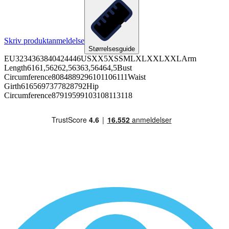
Skriv produktanmeldelse
Størrelsesguide
EU3234363840424446USXX5XSSMLXLXXLXXLArm
Length6161,56262,56363,56464,5Bust
Circumference8084889296101106111Waist
Girth6165697377828792Hip
Circumference87919599103108113118