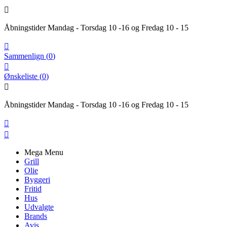

Åbningstider Mandag - Torsdag 10 -16 og Fredag 10 - 15

Sammenlign
(
0
)

Ønskeliste
(
0
)

Åbningstider Mandag - Torsdag 10 -16 og Fredag 10 - 15


Mega Menu
Grill
Olie
Byggeri
Fritid
Hus
Udvalgte
Brands
Avis