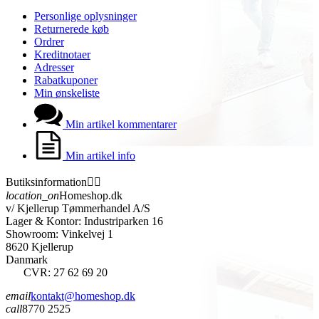
Personlige oplysninger
Returnerede køb
Ordrer
Kreditnotaer
Adresser
Rabatkuponer
Min ønskeliste
Min artikel kommentarer
Min artikel info
Butiksinformation


location_on
Homeshop.dk
v/ Kjellerup Tømmerhandel A/S
Lager & Kontor: Industriparken 16
Showroom: Vinkelvej 1
8620 Kjellerup
Danmark
CVR: 27 62 69 20
email
kontakt@homeshop.dk
call
8770 2525