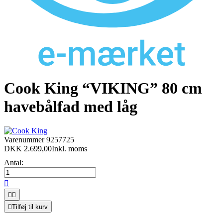
Cook King “VIKING” 80 cm
havebålfad med låg
Varenummer
9257725
DKK 2.699,00
Inkl. moms
Antal:




Tilføj til kurv