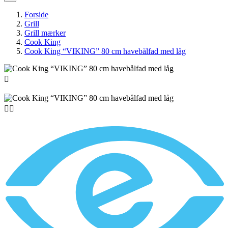
Forside
Grill
Grill mærker
Cook King
Cook King “VIKING” 80 cm havebålfad med låg


