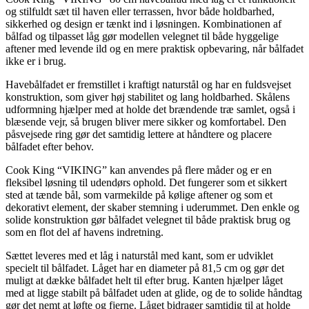
og stilfuldt sæt til haven eller terrassen, hvor både holdbarhed,
sikkerhed og design er tænkt ind i løsningen. Kombinationen af
bålfad og tilpasset låg gør modellen velegnet til både hyggelige
aftener med levende ild og en mere praktisk opbevaring, når bålfadet
ikke er i brug.
Havebålfadet er fremstillet i kraftigt naturstål og har en fuldsvejset
konstruktion, som giver høj stabilitet og lang holdbarhed. Skålens
udformning hjælper med at holde det brændende træ samlet, også i
blæsende vejr, så brugen bliver mere sikker og komfortabel. Den
påsvejsede ring gør det samtidig lettere at håndtere og placere
bålfadet efter behov.
Cook King “VIKING” kan anvendes på flere måder og er en
fleksibel løsning til udendørs ophold. Det fungerer som et sikkert
sted at tænde bål, som varmekilde på kølige aftener og som et
dekorativt element, der skaber stemning i uderummet. Den enkle og
solide konstruktion gør bålfadet velegnet til både praktisk brug og
som en flot del af havens indretning.
Sættet leveres med et låg i naturstål med kant, som er udviklet
specielt til bålfadet. Låget har en diameter på 81,5 cm og gør det
muligt at dække bålfadet helt til efter brug. Kanten hjælper låget
med at ligge stabilt på bålfadet uden at glide, og de to solide håndtag
gør det nemt at løfte og fjerne. Låget bidrager samtidig til at holde