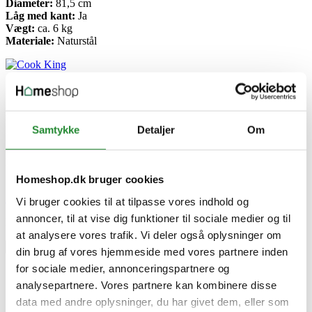
Diameter:
81,5 cm
Låg med kant:
Ja
Vægt:
ca. 6 kg
Materiale:
Naturstål
Specifikke referencer
Lev. varenr.
111262+111332
Samtykke
Detaljer
Om
EAN
5902709576013
EAN-13
5902709576013
Homeshop.dk bruger cookies
Skriv produktanmeldelse
Vi bruger cookies til at tilpasse vores indhold og
annoncer, til at vise dig funktioner til sociale medier og til
Ingen kundeanmeldelser for øjeblikket
at analysere vores trafik. Vi deler også oplysninger om
×
din brug af vores hjemmeside med vores partnere inden
for sociale medier, annonceringspartnere og
analysepartnere. Vores partnere kan kombinere disse
Cook King “VIKING” 80 cm havebålfad med låg
data med andre oplysninger, du har givet dem, eller som