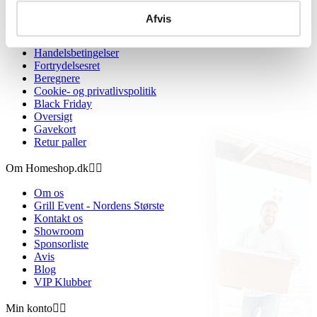
Afvis
Information


Handelsbetingelser
Fortrydelsesret
Beregnere
Cookie- og privatlivspolitik
Black Friday
Oversigt
Gavekort
Retur paller
Om Homeshop.dk


Om os
Grill Event - Nordens Største
Kontakt os
Showroom
Sponsorliste
Avis
Blog
VIP Klubber
Min konto

