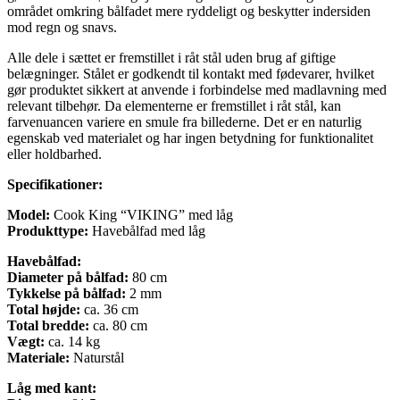
området omkring bålfadet mere ryddeligt og beskytter indersiden
mod regn og snavs.
Alle dele i sættet er fremstillet i råt stål uden brug af giftige
belægninger. Stålet er godkendt til kontakt med fødevarer, hvilket
gør produktet sikkert at anvende i forbindelse med madlavning med
relevant tilbehør. Da elementerne er fremstillet i råt stål, kan
farvenuancen variere en smule fra billederne. Det er en naturlig
egenskab ved materialet og har ingen betydning for funktionalitet
eller holdbarhed.
Specifikationer:
Model:
Cook King “VIKING” med låg
Produkttype:
Havebålfad med låg
Havebålfad:
Diameter på bålfad:
80 cm
Tykkelse på bålfad:
2 mm
Total højde:
ca. 36 cm
Total bredde:
ca. 80 cm
Vægt:
ca. 14 kg
Materiale:
Naturstål
Låg med kant: