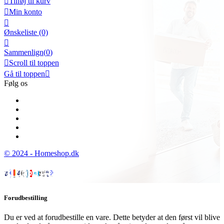

Tilføj til kurv

Min konto

Ønskeliste
(0)

Sammenlign(
0
)

Scroll til toppen
Gå til toppen

Følg os
© 2024 - Homeshop.dk
Forudbestilling
Du er ved at forudbestille en vare. Dette betyder at den først vil blive