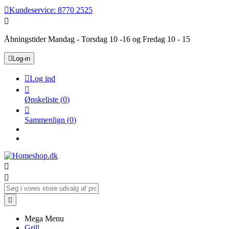

Kundeservice:
8770 2525

Åbningstider Mandag - Torsdag 10 -16 og Fredag 10 - 15

Log-in

Log ind

Ønskeliste
(
0
)

Sammenlign
(
0
)



Mega Menu
Grill