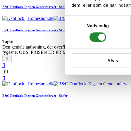
dem, eller som de har indsaml
B&C Danflock Tagsten Gennemfarvet - Skifer
Samtykkevalg
Nødvendig
B&C Danflock Tagsten Gennemfarvet - Skifer
Tagsten
Den geniale tagløsning, der overflødiggør brugen af undertag. B&a
fygesne. OBS. PRISEN ER PR M2 INDHENT TILBUD INKL. L


Afvis




B&C Danflock Tagsten Gennemfarvet - Skifer