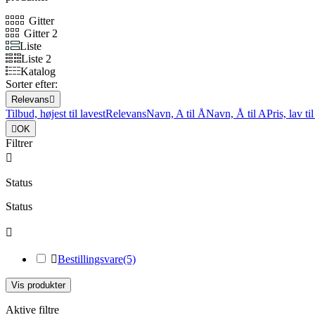
Gitter
Gitter 2
Liste
Liste 2
Katalog
Sorter efter:
Relevans

Tilbud, højest til lavest
Relevans
Navn, A til Å
Navn, Å til A
Pris, lav ti

OK
Filtrer

Status
Status


Bestillingsvare
(5)
Vis produkter
Aktive filtre