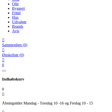
Olie
Byggeri
Fritid
Hus
Udvalgte
Brands
Avis

Sammenlign
(
0
)

Ønskeliste
(
0
)

0
Indkøbskurv
0

Åbningstider Mandag - Torsdag 10 -16 og Fredag 10 - 15