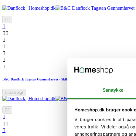










B&C Danflock Tagsten Gennemfarvet - Skifer
Samtykke


Udsolgt
Homeshop.dk bruger cooki



Vi bruger cookies til at tilpas


vores trafik. Vi deler også 

annonceringspartnere og anal