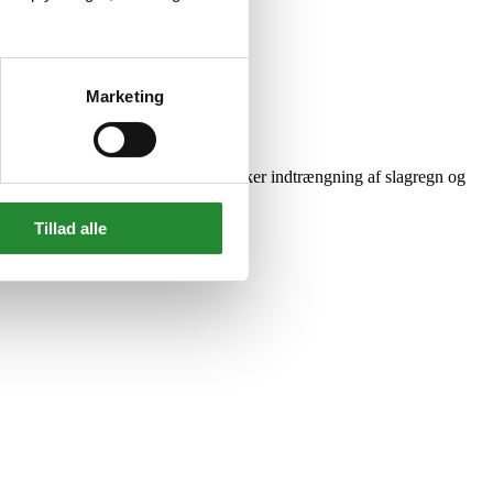
Marketing
fugebånd, er så tæt at den modvirker indtrængning af slagregn og
Tillad alle