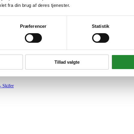
et fra din brug af deres tjenester.
Præferencer
Statistik
mp;C DANFLOCK® Systemfugen, der ligger i tagstenens overlæg som et 
EVERING &amp; TILBEHØR - VED AT SENDE EN MAIL <br...
Tillad valgte