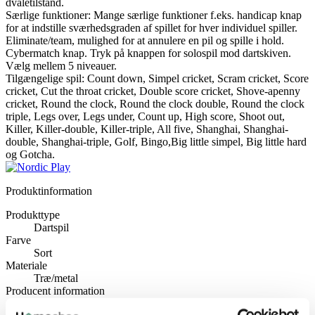
dvaletilstand.
Særlige funktioner: Mange særlige funktioner f.eks. handicap knap
for at indstille sværhedsgraden af spillet for hver individuel spiller.
Eliminate/team, mulighed for at annulere en pil og spille i hold.
Cybermatch knap. Tryk på knappen for solospil mod dartskiven.
Vælg mellem 5 niveauer.
Tilgængelige spil: Count down, Simpel cricket, Scram cricket, Score
cricket, Cut the throat cricket, Double score cricket, Shove-apenny
cricket, Round the clock, Round the clock double, Round the clock
triple, Legs over, Legs under, Count up, High score, Shoot out,
Killer, Killer-double, Killer-triple, All five, Shanghai, Shanghai-
double, Shanghai-triple, Golf, Bingo,Big little simpel, Big little hard
og Gotcha.
Produktinformation
Produkttype
Dartspil
Farve
Sort
Materiale
Træ/metal
Producent information
NSH NORDIC A/S