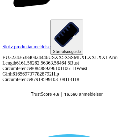
Skriv produktanmeldelse
Størrelsesguide
EU3234363840424446USXX5XSSMLXLXXLXXLArm
Length6161,56262,56363,56464,5Bust
Circumference8084889296101106111Waist
Girth6165697377828792Hip
Circumference87919599103108113118