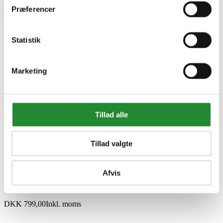
Præferencer
×
Statistik
Dartskive elektronisk i dartskab med dartpile NORDIC
Games
Marketing
Tillad alle
Dartskive elektronisk i
Tillad valgte
dartskab med dartpile
Afvis
NORDIC Games
DKK 799,00
Inkl. moms