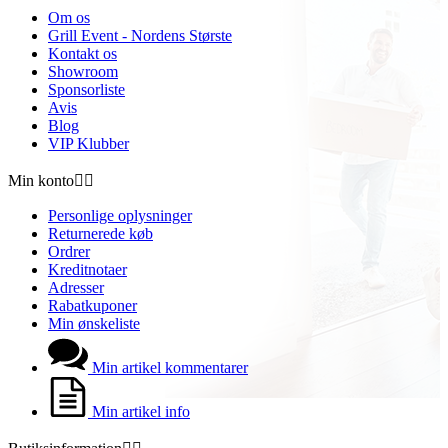
Om os
Grill Event - Nordens Største
Kontakt os
Showroom
Sponsorliste
Avis
Blog
VIP Klubber
Min konto


Personlige oplysninger
Returnerede køb
Ordrer
Kreditnotaer
Adresser
Rabatkuponer
Min ønskeliste
Min artikel kommentarer
Min artikel info