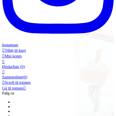
Instagram

Tilføj til kurv

Min konto

Ønskeliste
(0)

Sammenlign(
0
)

Scroll til toppen
Gå til toppen

Følg os