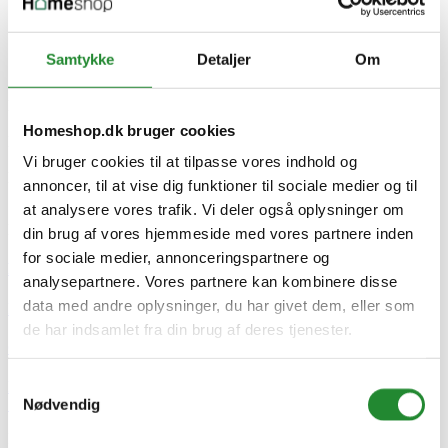
Virkefeltet 4, 8740 Brædstrup
Danmark
www.nshnordic.com
Samtykke
Detaljer
Om
Specifikke referencer
Lev. varenr.
809-073
Homeshop.dk bruger cookies
EAN
5705858722511
Vi bruger cookies til at tilpasse vores indhold og
EAN-13
annoncer, til at vise dig funktioner til sociale medier og til
5705858722511
at analysere vores trafik. Vi deler også oplysninger om
Download
din brug af vores hjemmeside med vores partnere inden
for sociale medier, annonceringspartnere og
RoHS
analysepartnere. Vores partnere kan kombinere disse
data med andre oplysninger, du har givet dem, eller som
Download (144.43KB)
de har indsamlet fra din brug af deres tjenester.
CE godkendelse
Samtykkevalg
Download (145.76KB)
Nødvendig
Skriv produktanmeldelse
Ingen kundeanmeldelser for øjeblikket