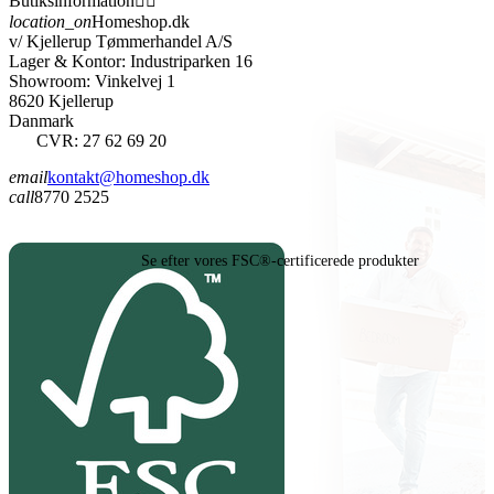
Butiksinformation


location_on
Homeshop.dk
v/ Kjellerup Tømmerhandel A/S
Lager & Kontor: Industriparken 16
Showroom: Vinkelvej 1
8620 Kjellerup
Danmark
CVR: 27 62 69 20
email
kontakt@homeshop.dk
call
8770 2525
Se efter vores FSC®-certificerede produkter