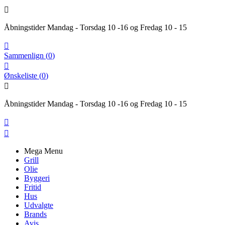

Åbningstider Mandag - Torsdag 10 -16 og Fredag 10 - 15

Sammenlign
(
0
)

Ønskeliste
(
0
)

Åbningstider Mandag - Torsdag 10 -16 og Fredag 10 - 15


Mega Menu
Grill
Olie
Byggeri
Fritid
Hus
Udvalgte
Brands
Avis