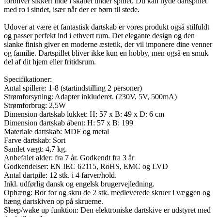
forbliver sikkert inde i skabet under spillet. Du kan nyde dartspillet
med ro i sindet, især når der er børn til stede.
Udover at være et fantastisk dartskab er vores produkt også stilfuldt
og passer perfekt ind i ethvert rum. Det elegante design og den
slanke finish giver en moderne æstetik, der vil imponere dine venner
og familie. Dartspillet bliver ikke kun en hobby, men også en smuk
del af dit hjem eller fritidsrum.
Specifikationer:
Antal spillere: 1-8 (startindstilling 2 personer)
Strømforsyning: Adapter inkluderet. (230V, 5V, 500mA)
Strømforbrug: 2,5W
Dimension dartskab lukket: H: 57 x B: 49 x D: 6 cm
Dimension dartskab åbent: H: 57 x B: 199
Materiale dartskab: MDF og metal
Farve dartskab: Sort
Samlet vægt: 4,7 kg.
Anbefalet alder: fra 7 år. Godkendt fra 3 år
Godkendelser: EN IEC 62115, RoHS, EMC og LVD
Antal dartpile: 12 stk. i 4 farver/hold.
Inkl. udførlig dansk og engelsk brugervejledning.
Ophæng: Bor for og skru de 2 stk. medleverede skruer i væggen og
hæng dartskiven op på skruerne.
Sleep/wake up funktion: Den elektroniske dartskive er udstyret med