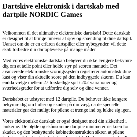
Dartskive elektronisk i dartskab med
dartpile NORDIC Games
Velkommen til det ultimative elektroniske dartskab! Dette dartskab
er designet til at bringe timevis af sjov og spænding til dine dartspil.
Uanset om du er en erfaren dartspiller eller nybegynder, vil dette
skab forbedre din dartoplevelse på mange måder.
Med vores elektroniske dartskab behøver du ikke længere bekymre
dig om at tælle point eller holde styr på scoren manuelt. Det
avancerede elektroniske scoringssystem registrerer automatisk dine
kast og viser din aktuelle score på den indbyggede skærm. Du kan
endda vælge mellem 27 forskellige spil / 202 variationer og
sværhedsgrader for at udfordre dig selv og dine venner.
Dartskabet er udstyret med 12 dartpile. Du behøver ikke længere
bekymre dig om huller og skader på din væg, da de specielle
materialer gør det muligt for pilene at trænge ind og lukke sig igen.
Vores elektroniske dartskab er også designet med din sikkerhed i
tankerne. De bløde og skånsomme dartpile minimerer risikoen for
skader, og den beskyttende kabinetkonstruktion sikrer, at pilene