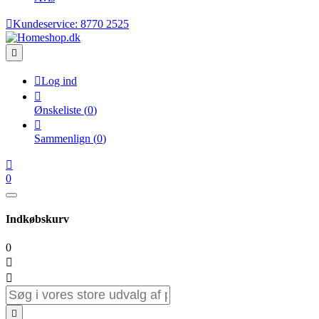

Kundeservice:
8770 2525


Log ind

Ønskeliste
(
0
)

Sammenlign
(
0
)

0
Indkøbskurv
0


