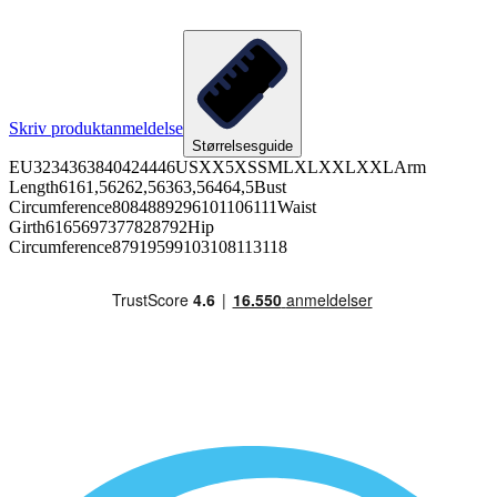
Skriv produktanmeldelse
Størrelsesguide
EU3234363840424446USXX5XSSMLXLXXLXXLArm
Length6161,56262,56363,56464,5Bust
Circumference8084889296101106111Waist
Girth6165697377828792Hip
Circumference87919599103108113118