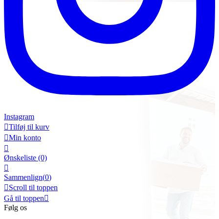
Instagram

Tilføj til kurv

Min konto

Ønskeliste
(0)

Sammenlign(
0
)

Scroll til toppen
Gå til toppen

Følg os