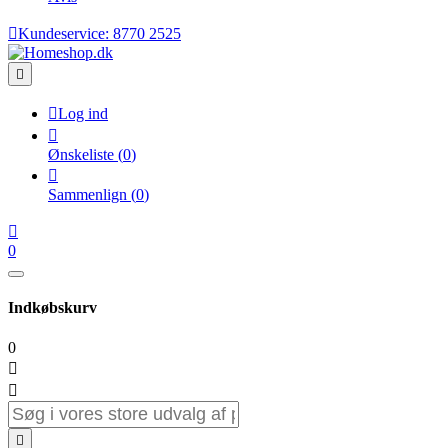

Kundeservice:
8770 2525


Log ind

Ønskeliste
(
0
)

Sammenlign
(
0
)

0
Indkøbskurv
0


