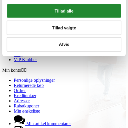
Retur paller
Tillad alle
Om Homeshop.dk


Om os
Tillad valgte
Grill Event - Nordens Største
Kontakt os
Showroom
Sponsorliste
Afvis
Avis
Blog
VIP Klubber
Min konto


Personlige oplysninger
Returnerede køb
Ordrer
Kreditnotaer
Adresser
Rabatkuponer
Min ønskeliste
Min artikel kommentarer