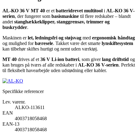
AL-KO 36 V MT 40
er et
batteridrevet multitool
i
AL-KO 36 V-
serien
, der fungerer som
basismaskine
til flere redskaber – blandt
andet
stanghækkeklipper, stanggrensav, trimmer og
buskrydder
.
Maskinen er
let, ledningsfri og støjsvag
med
ergonomisk håndtag
og mulighed for
bæresele
. Takket være det smarte
lynskiftesystem
kan tilbehør skiftes hurtigt og nemt uden værktøj.
MT 40
drives af et
36 V Li-ion batteri
, som giver
lang driftstid
og
kan bruges på tværs af alle redskaber i
AL-KO 36 V-serien
. Perfekt
til fleksibelt havearbejde uden udstødning eller kabler.
Specifikke referencer
Lev. varenr.
ALKO-113611
EAN
4003718058468
EAN-13
4003718058468