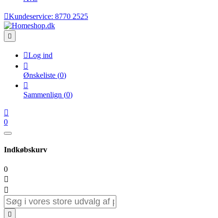

Kundeservice:
8770 2525


Log ind

Ønskeliste
(
0
)

Sammenlign
(
0
)

0
Indkøbskurv
0


