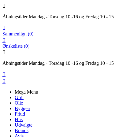

Åbningstider Mandag - Torsdag 10 -16 og Fredag 10 - 15

Sammenlign
(
0
)

Ønskeliste
(
0
)

Åbningstider Mandag - Torsdag 10 -16 og Fredag 10 - 15


Mega Menu
Grill
Olie
Byggeri
Fritid
Hus
Udvalgte
Brands
Avis