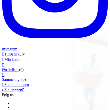
Instagram

Tilføj til kurv

Min konto

Ønskeliste
(0)

Sammenlign(
0
)

Scroll til toppen
Gå til toppen

Følg os