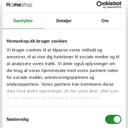
×
Samtykke
Detaljer
Om
Caso Rund Vakuumbeholder - 940 ml
Homeshop.dk bruger cookies
Vi bruger cookies til at tilpasse vores indhold og
annoncer, til at vise dig funktioner til sociale medier og til
at analysere vores trafik. Vi deler også oplysninger om
din brug af vores hjemmeside med vores partnere inden
for sociale medier, annonceringspartnere og
analysepartnere. Vores partnere kan kombinere disse
Caso Rund Vakuumbeholder -
data med andre oplysninger, du har givet dem, eller som
940 ml
de har indsamlet fra din brug af deres tjenester.
Samtykkevalg
Vejl. udsalgspris DKK 159,95
Nødvendig
DKK 99,00
Inkl. moms
Spar DKK 60,95