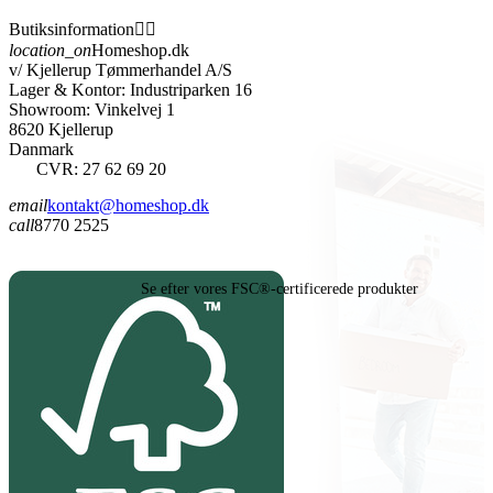
Butiksinformation


location_on
Homeshop.dk
v/ Kjellerup Tømmerhandel A/S
Lager & Kontor: Industriparken 16
Showroom: Vinkelvej 1
8620 Kjellerup
Danmark
CVR: 27 62 69 20
email
kontakt@homeshop.dk
call
8770 2525
Se efter vores FSC®-certificerede produkter