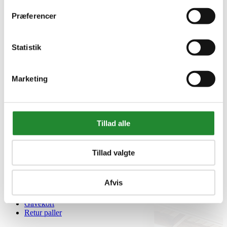
Præferencer
Statistik
Marketing
Tillad alle
Information


Handelsbetingelser
Tillad valgte
Fortrydelsesret
Beregnere
Cookie- og privatlivspolitik
Afvis
Black Friday
Oversigt
Gavekort
Retur paller