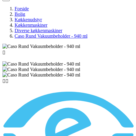
Forside
Bolig
Køkkenudstyr
Køkkenmaskiner
Diverse køkkenmaskiner
Caso Rund Vakuumbeholder - 940 ml


