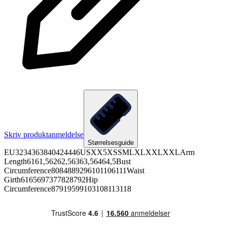
Skriv produktanmeldelse
Størrelsesguide
EU3234363840424446USXX5XSSMLXLXXLXXLArm
Length6161,56262,56363,56464,5Bust
Circumference8084889296101106111Waist
Girth6165697377828792Hip
Circumference87919599103108113118