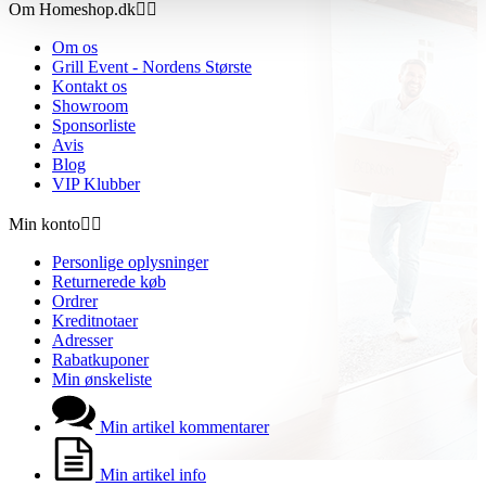
Om Homeshop.dk


Om os
Grill Event - Nordens Største
Kontakt os
Showroom
Sponsorliste
Avis
Blog
VIP Klubber
Min konto


Personlige oplysninger
Returnerede køb
Ordrer
Kreditnotaer
Adresser
Rabatkuponer
Min ønskeliste
Min artikel kommentarer
Min artikel info