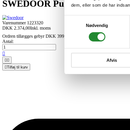
SWEDOOR Purity gw3L hvid ra
dem, eller som de har indsaml
Samtykkevalg
Varenummer
1223320
Nødvendig
DKK 2.374,00
Inkl. moms
Ordren tillægges gebyr DKK 399,00
Antal:

Afvis



Tilføj til kurv