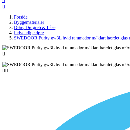


Forside
Byggematerialer
Døre, Dørgreb & Låse
Indvendige døre
SWEDOOR Purity gw3L hvid rammedør m/ klart hærdet glas


