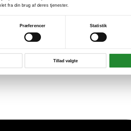
mmedør m/ klart hærdet glas 
et fra din brug af deres tjenester.
Præferencer
Statistik
Tillad valgte