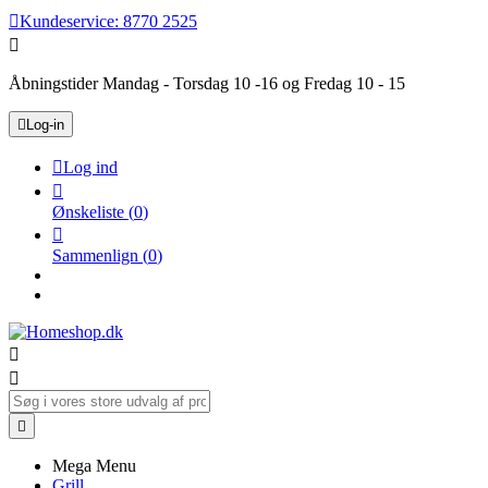

Kundeservice:
8770 2525

Åbningstider Mandag - Torsdag 10 -16 og Fredag 10 - 15

Log-in

Log ind

Ønskeliste
(
0
)

Sammenlign
(
0
)



Mega Menu
Grill