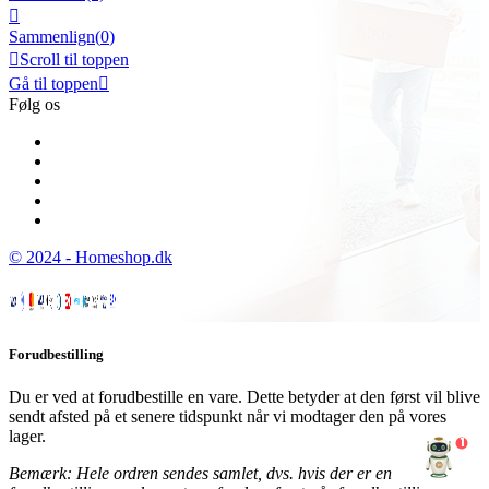

Sammenlign(
0
)

Scroll til toppen
Gå til toppen

Følg os
© 2024 - Homeshop.dk
Forudbestilling
Du er ved at forudbestille en vare. Dette betyder at den først vil blive
sendt afsted på et senere tidspunkt når vi modtager den på vores
lager.
1
Bemærk: Hele ordren sendes samlet, dvs. hvis der er en