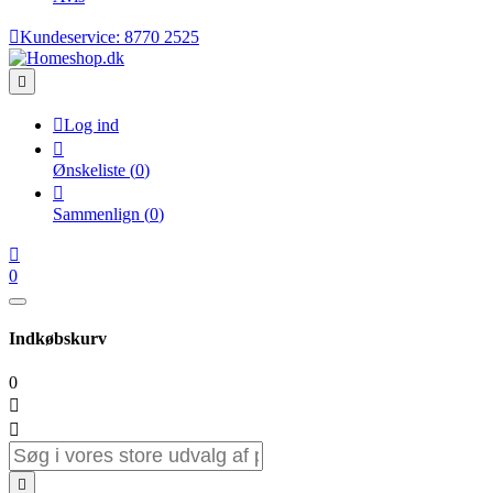

Kundeservice:
8770 2525


Log ind

Ønskeliste
(
0
)

Sammenlign
(
0
)

0
Indkøbskurv
0


