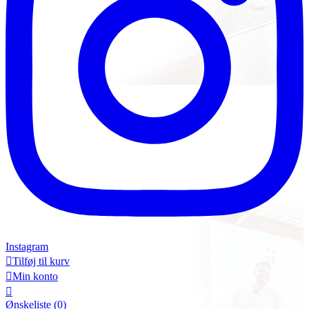
Instagram

Tilføj til kurv

Min konto

Ønskeliste
(0)