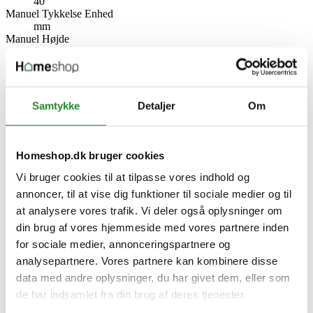
40
Manuel Tykkelse Enhed
mm
Manuel Højde
2040
Manuel Højde Enhed
mm
Antal pr. palle
20
Samtykke
Detaljer
Om
Overflade
NCS S0502-Y Glans 25-30
Egenskaber
Forbedret overflade
Homeshop.dk bruger cookies
Massiv konstruktion
Vi bruger cookies til at tilpasse vores indhold og
Støjreducerende
Modulmål
annoncer, til at vise dig funktioner til sociale medier og til
10x21
at analysere vores trafik. Vi deler også oplysninger om
Producent information
din brug af vores hjemmeside med vores partnere inden
JELD-WEN Danmark A/S
Nystedvej 2, 7400 Herning
for sociale medier, annonceringspartnere og
Danmark
analysepartnere. Vores partnere kan kombinere disse
https://www.swedoor.dk/
data med andre oplysninger, du har givet dem, eller som
Specifikke referencer
de har indsamlet fra din brug af deres tjenester.
Lev. varenr.