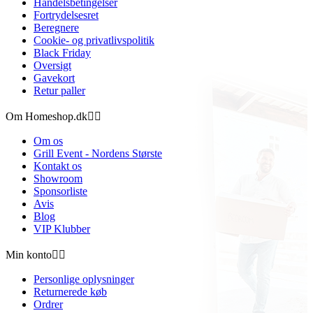
Handelsbetingelser
Fortrydelsesret
Beregnere
Cookie- og privatlivspolitik
Black Friday
Oversigt
Gavekort
Retur paller
Om Homeshop.dk


Om os
Grill Event - Nordens Største
Kontakt os
Showroom
Sponsorliste
Avis
Blog
VIP Klubber
Min konto


Personlige oplysninger
Returnerede køb
Ordrer