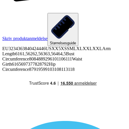
Skriv produktanmeldelse
Størrelsesguide
EU3234363840424446USXX5XSSMLXLXXLXXLArm
Length6161,56262,56363,56464,5Bust
Circumference8084889296101106111Waist
Girth6165697377828792Hip
Circumference87919599103108113118