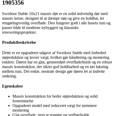
1905356
Swedoor Stable 10x21 massiv dør er en solid indvendig dør med
massiv kerne, designet til at dæmpe støj og give en holdbar, let
rengøringsvenlig overflade. Den fungerer godt i alle husets rum og
passer både til moderne nybyggeri og klassiske
renoveringsprojekter.
Produktbeskrivelse
Dette er en opgraderet udgave af Swedoor Stable med forbedret
støjreduktion og lavere vægt, hvilket gør håndtering og montering
enklere. Døren har en glat, gennemført overfladefinish og en robust
massiv konstruktion, der sikrer god holdbarhed og en tæt lukning
mellem rum. Det enkle, neutrale design gør døren let at indrette
omkring.
Egenskaber
Massiv konstruktion for bedre støjreduktion og solid
fornemmelse
Opgraderet model med reduceret vægt for nemmere
montering
Glat overflade, nem at rengøre og vedligeholde