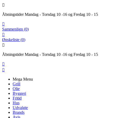

Åbningstider Mandag - Torsdag 10 -16 og Fredag 10 - 15

Sammenlign
(
0
)

Ønskeliste
(
0
)

Åbningstider Mandag - Torsdag 10 -16 og Fredag 10 - 15


Mega Menu
Grill
Olie
Byggeri
Fritid
Hus
Udvalgte
Brands
Avis