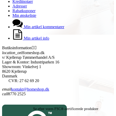
Kreditnotaer
Adresser
Rabatkuponer
Min ønskeliste
Min artikel kommentarer
Min artikel info
Butiksinformation


location_on
Homeshop.dk
v/ Kjellerup Tømmerhandel A/S
Lager & Kontor: Industriparken 16
Showroom: Vinkelvej 1
8620 Kjellerup
Danmark
CVR: 27 62 69 20
email
kontakt@homeshop.dk
call
8770 2525
Se efter vores FSC®-certificerede produkter