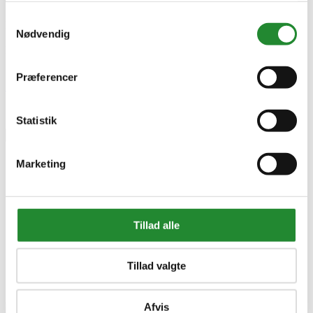
1905356
Samtykkevalg
EAN
Nødvendig
5700470130560
EAN-13
5700470130560
Præferencer
Skriv produktanmeldelse
Ingen kundeanmeldelser for øjeblikket
Statistik
×
Marketing
Tillad alle
Tillad valgte
Afvis