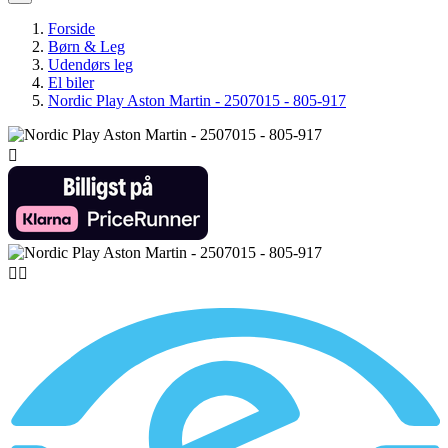
Forside
Børn & Leg
Udendørs leg
El biler
Nordic Play Aston Martin - 2507015 - 805-917


