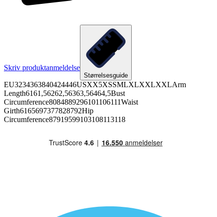
Skriv produktanmeldelse
Størrelsesguide
EU3234363840424446USXX5XSSMLXLXXLXXLArm
Length6161,56262,56363,56464,5Bust
Circumference8084889296101106111Waist
Girth6165697377828792Hip
Circumference87919599103108113118