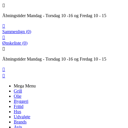

Åbningstider Mandag - Torsdag 10 -16 og Fredag 10 - 15

Sammenlign
(
0
)

Ønskeliste
(
0
)

Åbningstider Mandag - Torsdag 10 -16 og Fredag 10 - 15


Mega Menu
Grill
Olie
Byggeri
Fritid
Hus
Udvalgte
Brands
Avis