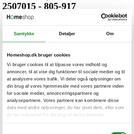
2507015 - 805-917
DKK 1.899,00
Inkl. moms
Samtykke
Detaljer
Om
Homeshop.dk bruger cookies
Vi bruger cookies til at tilpasse vores indhold og
annoncer, til at vise dig funktioner til sociale medier og til
at analysere vores trafik. Vi deler også oplysninger om
din brug af vores hjemmeside med vores partnere inden
for sociale medier, annonceringspartnere og
analysepartnere. Vores partnere kan kombinere disse
Information


data med andre oplysninger, du har givet dem, eller som
Handelsbetingelser
de har indsamlet fra din brug af deres tjenester.
Fortrydelsesret
Beregnere
Cookie- og privatlivspolitik
Samtykkevalg
Black Friday