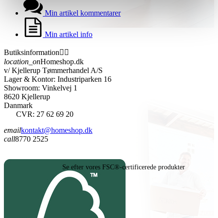
Min artikel kommentarer
Min artikel info
Butiksinformation


location_on
Homeshop.dk
v/ Kjellerup Tømmerhandel A/S
Lager & Kontor: Industriparken 16
Showroom: Vinkelvej 1
8620 Kjellerup
Danmark
CVR: 27 62 69 20
email
kontakt@homeshop.dk
call
8770 2525
Se efter vores FSC®-certificerede produkter