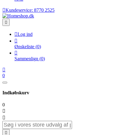

Kundeservice:
8770 2525


Log ind

Ønskeliste
(
0
)

Sammenlign
(
0
)

0
Indkøbskurv
0


