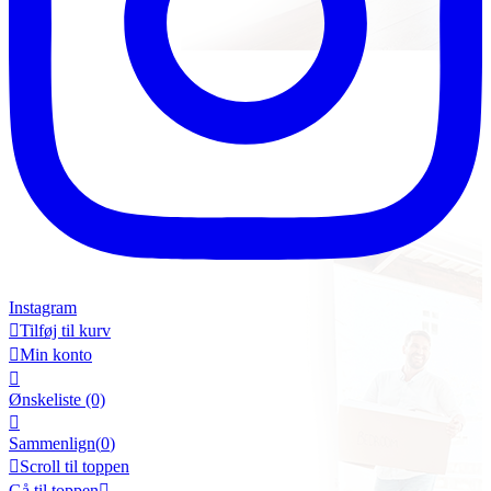
Instagram

Tilføj til kurv

Min konto

Ønskeliste
(0)

Sammenlign(
0
)

Scroll til toppen
Gå til toppen
