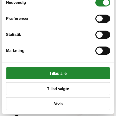
Nødvendig
Oversigt
Gavekort
Retur paller
Præferencer
Om Homeshop.dk


Om os
Statistik
Grill Event - Nordens Største
Kontakt os
Showroom
Marketing
Sponsorliste
Avis
Blog
VIP Klubber
Tillad alle
Min konto


Personlige oplysninger
Returnerede køb
Tillad valgte
Ordrer
Kreditnotaer
Adresser
Afvis
Rabatkuponer
Min ønskeliste