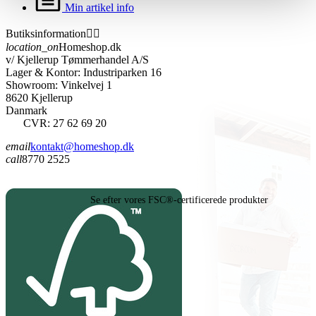
Min artikel info
Butiksinformation


location_on
Homeshop.dk
v/ Kjellerup Tømmerhandel A/S
Lager & Kontor: Industriparken 16
Showroom: Vinkelvej 1
8620 Kjellerup
Danmark
CVR: 27 62 69 20
email
kontakt@homeshop.dk
call
8770 2525
Se efter vores FSC®-certificerede produkter