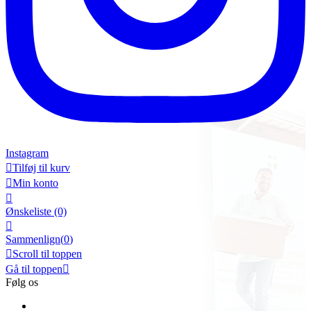
Instagram

Tilføj til kurv

Min konto

Ønskeliste
(0)

Sammenlign(
0
)

Scroll til toppen
Gå til toppen

Følg os