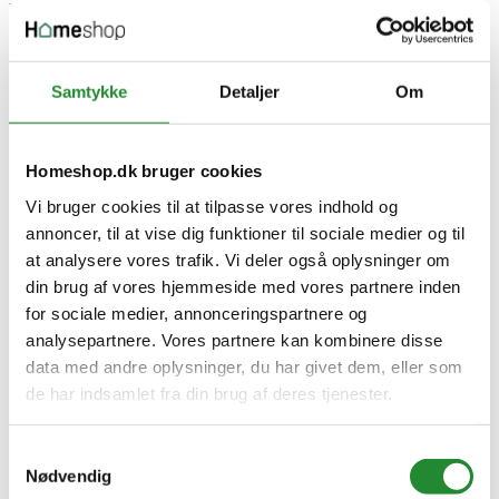
DKK 1.499,00
Inkl. moms
Samtykke
Detaljer
Om
Homeshop.dk bruger cookies
Vi bruger cookies til at tilpasse vores indhold og
annoncer, til at vise dig funktioner til sociale medier og til
at analysere vores trafik. Vi deler også oplysninger om
din brug af vores hjemmeside med vores partnere inden
Information


for sociale medier, annonceringspartnere og
analysepartnere. Vores partnere kan kombinere disse
Handelsbetingelser
data med andre oplysninger, du har givet dem, eller som
Fortrydelsesret
Beregnere
de har indsamlet fra din brug af deres tjenester.
Cookie- og privatlivspolitik
Black Friday
Oversigt
Samtykkevalg
Gavekort
Nødvendig
Retur paller