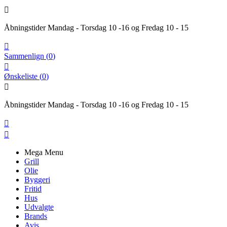

Åbningstider Mandag - Torsdag 10 -16 og Fredag 10 - 15

Sammenlign
(
0
)

Ønskeliste
(
0
)

Åbningstider Mandag - Torsdag 10 -16 og Fredag 10 - 15


Mega Menu
Grill
Olie
Byggeri
Fritid
Hus
Udvalgte
Brands
Avis