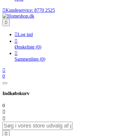

Kundeservice:
8770 2525


Log ind

Ønskeliste
(
0
)

Sammenlign
(
0
)

0
Indkøbskurv
0


