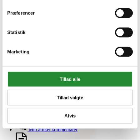
Om Homeshop.dk


Præferencer
Om os
Grill Event - Nordens Største
Kontakt os
Statistik
Showroom
Sponsorliste
Avis
Marketing
Blog
VIP Klubber
Min konto


Tillad alle
Personlige oplysninger
Returnerede køb
Ordrer
Tillad valgte
Kreditnotaer
Adresser
Rabatkuponer
Afvis
Min ønskeliste
Min artikel kommentarer