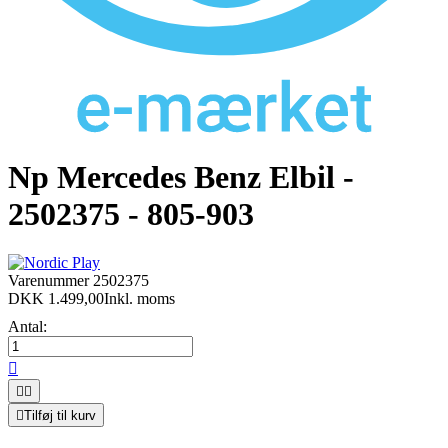
Np Mercedes Benz Elbil -
2502375 - 805-903
Varenummer
2502375
DKK 1.499,00
Inkl. moms
Antal:




Tilføj til kurv