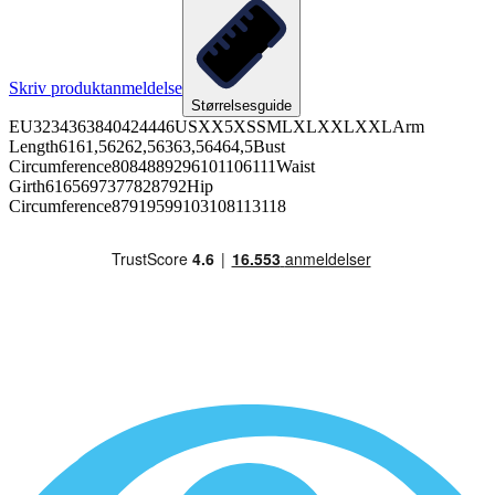
Skriv produktanmeldelse
Størrelsesguide
EU3234363840424446USXX5XSSMLXLXXLXXLArm
Length6161,56262,56363,56464,5Bust
Circumference8084889296101106111Waist
Girth6165697377828792Hip
Circumference87919599103108113118