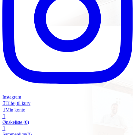
Instagram

Tilføj til kurv

Min konto

Ønskeliste
(0)

Sammenlign(
0
)