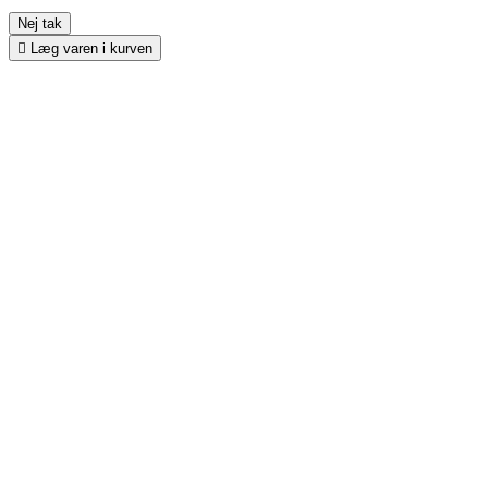
Nej tak

Læg varen i kurven