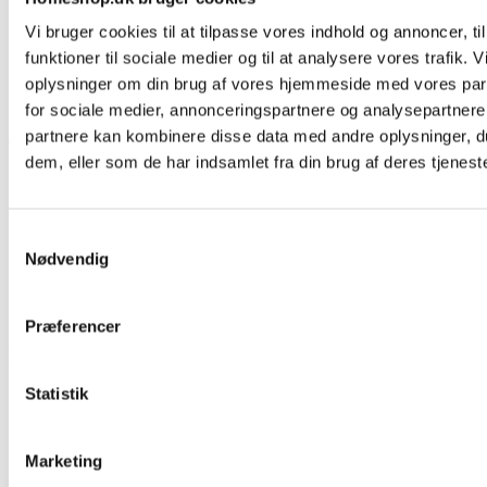
Beregnere
Cookie- og privatlivspolitik
Vi bruger cookies til at tilpasse vores indhold og annoncer, til
Black Friday
funktioner til sociale medier og til at analysere vores trafik. 
Oversigt
Gavekort
oplysninger om din brug af vores hjemmeside med vores par
Retur paller
for sociale medier, annonceringspartnere og analysepartnere
partnere kan kombinere disse data med andre oplysninger, du
Om Homeshop.dk


dem, eller som de har indsamlet fra din brug af deres tjeneste
Om os
Grill Event - Nordens Største
Kontakt os
Samtykkevalg
Showroom
Sponsorliste
Nødvendig
Avis
Blog
VIP Klubber
Præferencer
Min konto


Statistik
Personlige oplysninger
Returnerede køb
Ordrer
Kreditnotaer
Marketing
Adresser