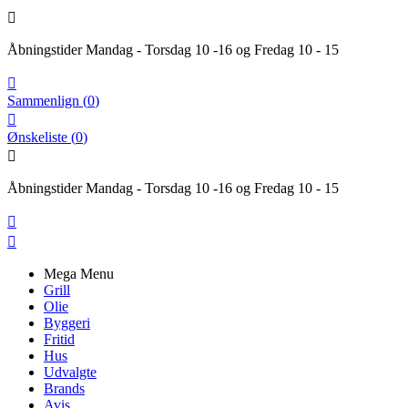

Åbningstider Mandag - Torsdag 10 -16 og Fredag 10 - 15

Sammenlign
(
0
)

Ønskeliste
(
0
)

Åbningstider Mandag - Torsdag 10 -16 og Fredag 10 - 15


Mega Menu
Grill
Olie
Byggeri
Fritid
Hus
Udvalgte
Brands
Avis