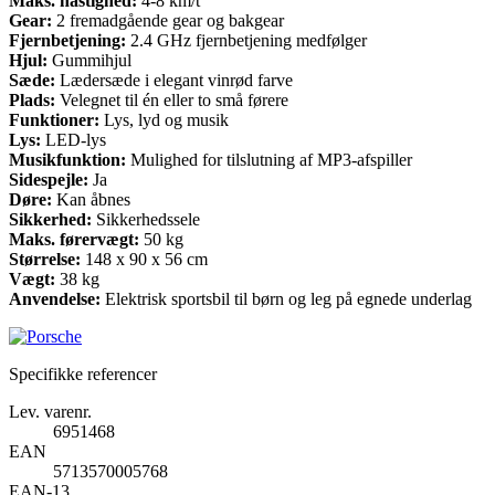
Maks. hastighed:
4-8 km/t
Gear:
2 fremadgående gear og bakgear
Fjernbetjening:
2.4 GHz fjernbetjening medfølger
Hjul:
Gummihjul
Sæde:
Lædersæde i elegant vinrød farve
Plads:
Velegnet til én eller to små førere
Funktioner:
Lys, lyd og musik
Lys:
LED-lys
Musikfunktion:
Mulighed for tilslutning af MP3-afspiller
Sidespejle:
Ja
Døre:
Kan åbnes
Sikkerhed:
Sikkerhedssele
Maks. førervægt:
50 kg
Størrelse:
148 x 90 x 56 cm
Vægt:
38 kg
Anvendelse:
Elektrisk sportsbil til børn og leg på egnede underlag
Specifikke referencer
Lev. varenr.
6951468
EAN
5713570005768
EAN-13