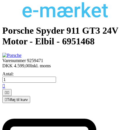
Porsche Spyder 911 GT3 24V
Motor - Elbil - 6951468
Varenummer
9259471
DKK 4.599,00
Inkl. moms
Antal:




Tilføj til kurv