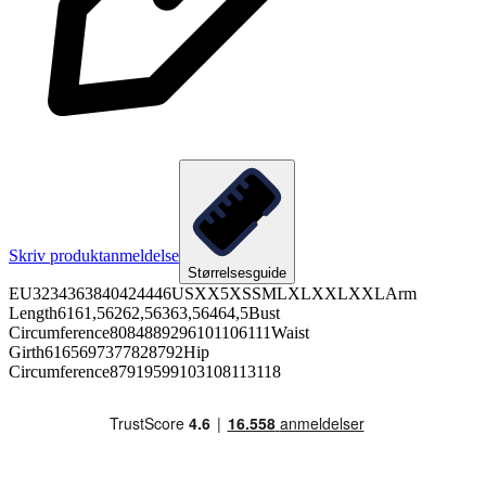
Skriv produktanmeldelse
Størrelsesguide
EU3234363840424446USXX5XSSMLXLXXLXXLArm
Length6161,56262,56363,56464,5Bust
Circumference8084889296101106111Waist
Girth6165697377828792Hip
Circumference87919599103108113118