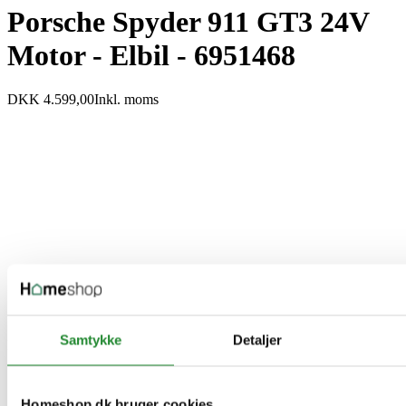
Porsche Spyder 911 GT3 24V
Motor - Elbil - 6951468
DKK 4.599,00
Inkl. moms
Samtykke
Detaljer
Information


Handelsbetingelser
Fortrydelsesret
Homeshop.dk bruger cookies