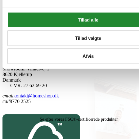
Rabatkuponer
Min ønskeliste
Tillad alle
Min artikel kommentarer
Min artikel info
Tillad valgte
Butiksinformation


location_on
Homeshop.dk
Afvis
v/ Kjellerup Tømmerhandel A/S
Lager & Kontor: Industriparken 16
Showroom: Vinkelvej 1
8620 Kjellerup
Danmark
CVR: 27 62 69 20
email
kontakt@homeshop.dk
call
8770 2525
Se efter vores FSC®-certificerede produkter