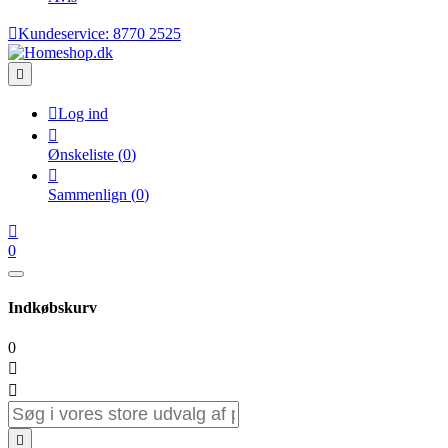

Kundeservice:
8770 2525


Log ind

Ønskeliste
(
0
)

Sammenlign
(
0
)

0
Indkøbskurv
0


