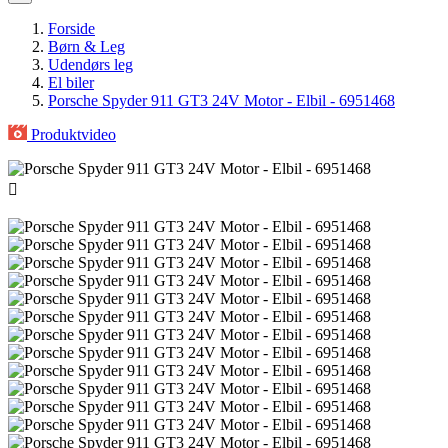
Forside
Børn & Leg
Udendørs leg
El biler
Porsche Spyder 911 GT3 24V Motor - Elbil - 6951468
Produktvideo
