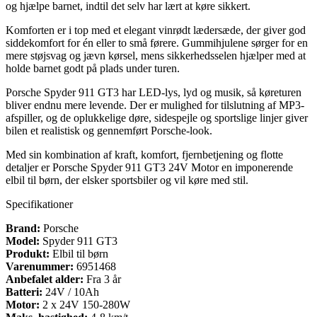
og hjælpe barnet, indtil det selv har lært at køre sikkert.
Komforten er i top med et elegant vinrødt lædersæde, der giver god
siddekomfort for én eller to små førere. Gummihjulene sørger for en
mere støjsvag og jævn kørsel, mens sikkerhedsselen hjælper med at
holde barnet godt på plads under turen.
Porsche Spyder 911 GT3 har LED-lys, lyd og musik, så køreturen
bliver endnu mere levende. Der er mulighed for tilslutning af MP3-
afspiller, og de oplukkelige døre, sidespejle og sportslige linjer giver
bilen et realistisk og gennemført Porsche-look.
Med sin kombination af kraft, komfort, fjernbetjening og flotte
detaljer er Porsche Spyder 911 GT3 24V Motor en imponerende
elbil til børn, der elsker sportsbiler og vil køre med stil.
Specifikationer
Brand:
Porsche
Model:
Spyder 911 GT3
Produkt:
Elbil til børn
Varenummer:
6951468
Anbefalet alder:
Fra 3 år
Batteri:
24V / 10Ah
Motor:
2 x 24V 150-280W