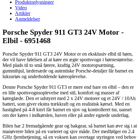
Produktoplysninger
Video
Artikler
Anmeldelser
Porsche Spyder 911 GT3 24V Motor -
Elbil - 6951468
Porsche Spyder 911 GT3 24V Motor er en eksklusiv elbil til børn,
der vil have følelsen af at køre en ægte sportsvogn i børnestørrelse.
Med plads til to små førere, kraftig 24V motoropsætning,
gummihjul, lædersæde og autentiske Porsche-detaljer får barnet en
luksuriøs og underholdende køreoplevelse.
Denne Porsche Spyder 911 GT3 er mere end bare en elbil – den er
en lille sportsvognsoplevelse med stil, komfort og masser af
køreglæde. Den er udstyret med 2 x 24V motorer og et 24V / 10Ah
batteri, som giver ekstra trækkraft og en realistisk kørsel. Med en
hastighed på 4-8 km/t får barnet en sjov og kontrolleret tur, uanset
om der køres i indkørslen, haven eller på andre egnede underlag.
Bilen har 2 fremadgående gear og bakgear, så barnet kan øve sig i at
manøvrere bilen på en varieret og sjov måde. Der medfølger en 2.4
GHz fjernbetjening, så en voksen kan overtage styringen ved behov