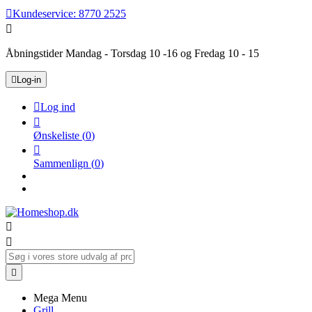

Kundeservice:
8770 2525

Åbningstider Mandag - Torsdag 10 -16 og Fredag 10 - 15

Log-in

Log ind

Ønskeliste
(
0
)

Sammenlign
(
0
)



Mega Menu
Grill