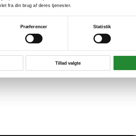
et fra din brug af deres tjenester.
ype 2 inkl. opbevaringstaske T
Præferencer
Statistik
Tillad valgte