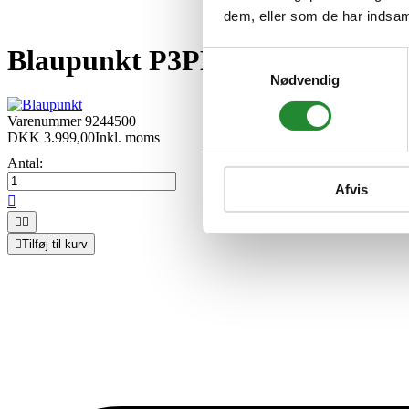
dem, eller som de har indsaml
Blaupunkt P3PM2T2, 8m kabel, T
Samtykkevalg
Nødvendig
Varenummer
9244500
DKK 3.999,00
Inkl. moms
Antal:
Afvis




Tilføj til kurv