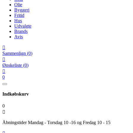
Olie
Byggeri
Fritid
Hus
Udvalgte
Brands
Avis

Sammenlign
(
0
)

Ønskeliste
(
0
)

0
Indkøbskurv
0

Åbningstider Mandag - Torsdag 10 -16 og Fredag 10 - 15