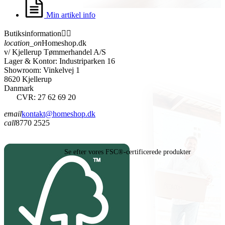
Min artikel info
Butiksinformation


location_on
Homeshop.dk
v/ Kjellerup Tømmerhandel A/S
Lager & Kontor: Industriparken 16
Showroom: Vinkelvej 1
8620 Kjellerup
Danmark
CVR: 27 62 69 20
email
kontakt@homeshop.dk
call
8770 2525
Se efter vores FSC®-certificerede produkter