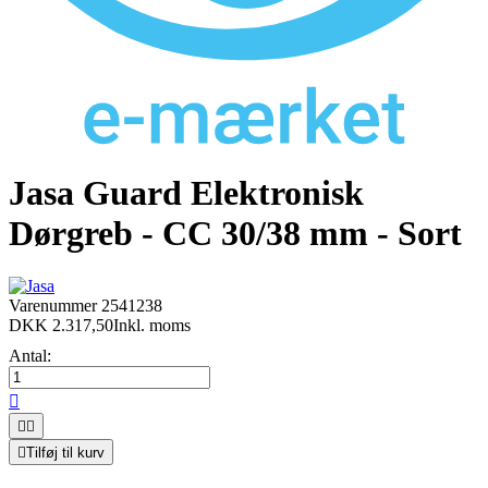
Jasa Guard Elektronisk
Dørgreb - CC 30/38 mm - Sort
Varenummer
2541238
DKK 2.317,50
Inkl. moms
Antal:




Tilføj til kurv