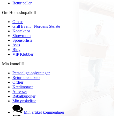
Retur paller
Om Homeshop.dk


Om os
Grill Event - Nordens Største
Kontakt os
Showroom
Sponsorliste
Avis
Blog
VIP Klubber
Min konto


Personlige oplysninger
Returnerede køb
Ordrer
Kreditnotaer
Adresser
Rabatkuponer
Min ønskeliste
Min artikel kommentarer