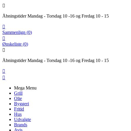

Åbningstider Mandag - Torsdag 10 -16 og Fredag 10 - 15

Sammenlign
(
0
)

Ønskeliste
(
0
)

Åbningstider Mandag - Torsdag 10 -16 og Fredag 10 - 15


Mega Menu
Grill
Olie
Byggeri
Fritid
Hus
Udvalgte
Brands
Avis