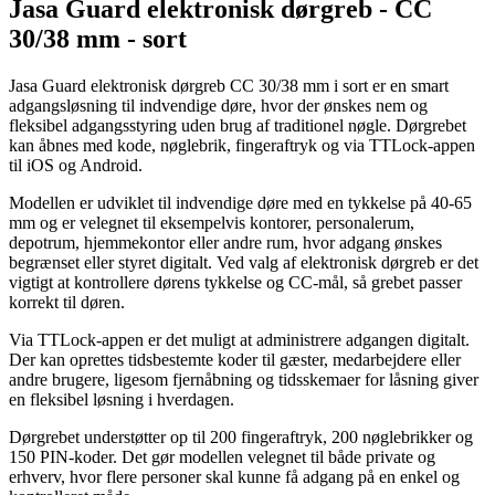
Jasa Guard elektronisk dørgreb - CC
30/38 mm - sort
Jasa Guard elektronisk dørgreb CC 30/38 mm i sort er en smart
adgangsløsning til indvendige døre, hvor der ønskes nem og
fleksibel adgangsstyring uden brug af traditionel nøgle. Dørgrebet
kan åbnes med kode, nøglebrik, fingeraftryk og via TTLock-appen
til iOS og Android.
Modellen er udviklet til indvendige døre med en tykkelse på 40-65
mm og er velegnet til eksempelvis kontorer, personalerum,
depotrum, hjemmekontor eller andre rum, hvor adgang ønskes
begrænset eller styret digitalt. Ved valg af elektronisk dørgreb er det
vigtigt at kontrollere dørens tykkelse og CC-mål, så grebet passer
korrekt til døren.
Via TTLock-appen er det muligt at administrere adgangen digitalt.
Der kan oprettes tidsbestemte koder til gæster, medarbejdere eller
andre brugere, ligesom fjernåbning og tidsskemaer for låsning giver
en fleksibel løsning i hverdagen.
Dørgrebet understøtter op til 200 fingeraftryk, 200 nøglebrikker og
150 PIN-koder. Det gør modellen velegnet til både private og
erhverv, hvor flere personer skal kunne få adgang på en enkel og