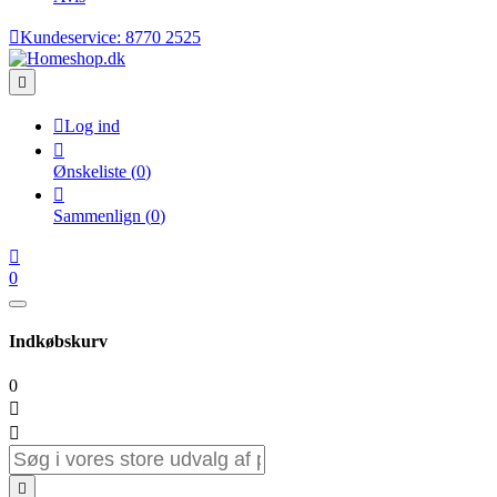

Kundeservice:
8770 2525


Log ind

Ønskeliste
(
0
)

Sammenlign
(
0
)

0
Indkøbskurv
0


