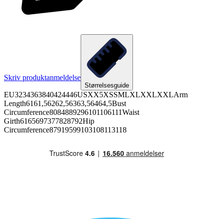
Skriv produktanmeldelse
Størrelsesguide
EU3234363840424446USXX5XSSMLXLXXLXXLArm
Length6161,56262,56363,56464,5Bust
Circumference8084889296101106111Waist
Girth6165697377828792Hip
Circumference87919599103108113118