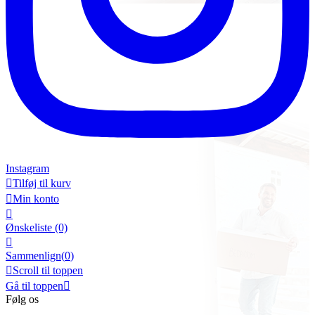
Instagram

Tilføj til kurv

Min konto

Ønskeliste
(0)

Sammenlign(
0
)

Scroll til toppen
Gå til toppen

Følg os