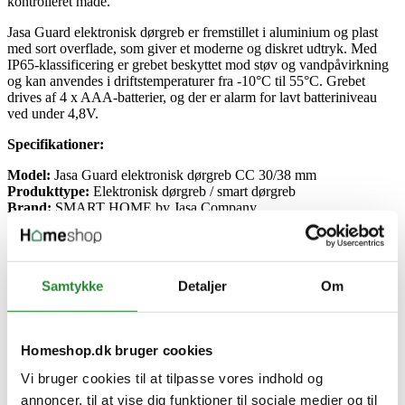
kontrolleret måde.
Jasa Guard elektronisk dørgreb er fremstillet i aluminium og plast
med sort overflade, som giver et moderne og diskret udtryk. Med
IP65-klassificering er grebet beskyttet mod støv og vandpåvirkning
og kan anvendes i driftstemperaturer fra -10°C til 55°C. Grebet
drives af 4 x AAA-batterier, og der er alarm for lavt batteriniveau
ved under 4,8V.
Specifikationer:
Model:
Jasa Guard elektronisk dørgreb CC 30/38 mm
Produkttype:
Elektronisk dørgreb / smart dørgreb
Brand:
SMART HOME by Jasa Company
Overflade:
Sort
Materiale:
Aluminium / plast
Cylindertype:
Elektronisk
Passer til:
Indvendige døre
Samtykke
Detaljer
Om
Dørtykkelse:
40-65 mm
CC-mål:
30/38 mm
Adgangsmetoder:
Kode, nøglebrik, fingeraftryk og app
App:
TTLock
Homeshop.dk bruger cookies
Kompatibilitet app:
iOS og Android
App-funktioner:
Tidsbestemte koder, fjernåbning og tidsskemaer
Vi bruger cookies til at tilpasse vores indhold og
for låsning
annoncer, til at vise dig funktioner til sociale medier og til
Bredde:
152,2 mm