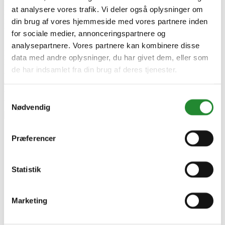
Dybde:
72,2 mm
at analysere vores trafik. Vi deler også oplysninger om
Diameter:
Ø63,3 mm
din brug af vores hjemmeside med vores partnere inden
Nettovægt:
567,5 g
for sociale medier, annonceringspartnere og
Godkendelse / klassificering:
IP65
Strømtype:
4 x AAA-batterier, medfølger ikke
analysepartnere. Vores partnere kan kombinere disse
Driftstemperatur:
-10°C til 55°C
data med andre oplysninger, du har givet dem, eller som
Luftfugtighed under drift:
0%-95%
de har indsamlet fra din brug af deres tjenester.
Alarm for lavt batteri:
<4,8V
Antal fingeraftryk:
200
Antal nøglebrikker:
200
Samtykkevalg
Antal PIN-koder:
150
Nødvendig
Produktinformation
Præferencer
Serie
Smart home
Model
Statistik
GUARD
Specifikke referencer
Marketing
Lev. varenr.
14444