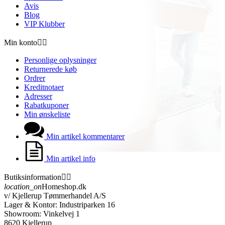
Avis
Blog
VIP Klubber
Min konto


Personlige oplysninger
Returnerede køb
Ordrer
Kreditnotaer
Adresser
Rabatkuponer
Min ønskeliste
Min artikel kommentarer
Min artikel info
Butiksinformation


location_on
Homeshop.dk
v/ Kjellerup Tømmerhandel A/S
Lager & Kontor: Industriparken 16
Showroom: Vinkelvej 1
8620 Kjellerup