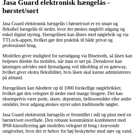
Jasa Guard elektronisk hængelås -
børstet/sort
Jasa Guard elektronisk hængelås i børstet/sort er en smart og
fleksibel hængelås til steder, hvor der ønskes nøglefri adgang og
enkel digital styring. Hængelåsen kan åbnes med nøglebrik og via
TTLock-appen, hvilket gør den praktisk til både privat og
professionel brug.
Modellen giver mulighed for næradgang via Bluetooth, så låsen kan
betjenes direkte fra mobilen, når man er tæt på. Derudover kan
løsningen udvides med fjernadgang ved tilkobling af en gateway,
hvilket giver ekstra fleksibilitet, hvis låsen skal kunne administreres
på afstand.
Hængelåsen kan håndtere op til 1000 forskellige nøglebrikker,
hvilket gør den velegnet til steder med mange brugere. Det kan
eksempelvis være porte, skure, depotrum, fællesområder eller andre
områder, hvor adgang ønskes styret uden traditionelle nøgler.
Jasa Guard elektronisk hængelås er fremstillet i stål og plast med en
børstet/sort overflade. Den robuste konstruktion kombineret med
IP68-klassificering gør modellen velegnet til brug i krævende
omgivelser, hvor der er behov for høj beskyttelse mod støv og vand.