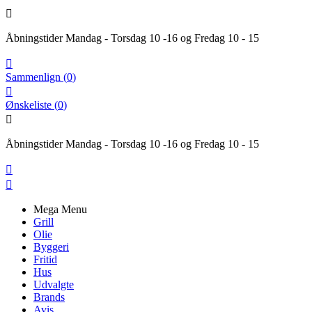

Åbningstider Mandag - Torsdag 10 -16 og Fredag 10 - 15

Sammenlign
(
0
)

Ønskeliste
(
0
)

Åbningstider Mandag - Torsdag 10 -16 og Fredag 10 - 15


Mega Menu
Grill
Olie
Byggeri
Fritid
Hus
Udvalgte
Brands
Avis