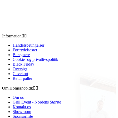
Information


Handelsbetingelser
Fortrydelsesret
Beregnere
Cookie- og privatlivspolitik
Black Friday
Oversigt
Gavekort
Retur paller
Om Homeshop.dk


Om os
Grill Event - Nordens Største
Kontakt os
Showroom
Sponsorliste