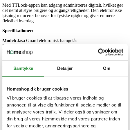
Med TTLock-appen kan adgang administreres digitalt, hvilket gør
det nemt at styre brugere og adgangsrettigheder. Den elektroniske
løsning reducerer behovet for fysiske nøgler og giver en mere
fleksibel hverdag.
Specifikationer:
Model:
Jasa Guard elektronisk hængelås
Produkttype:
Elektronisk hængelås / smart hængelås
Brand:
SMART HOME by Jasa Company
Overflade:
Børstet / sort
Materiale:
Stål / plast
Cylindertype:
Elektronisk
Samtykke
Detaljer
Om
Adgangsmetoder:
Nøglebrik og app
App:
TTLock
Adgang:
Bluetooth næradgang, kan udvides med fjernadgang via
gateway
Homeshop.dk bruger cookies
Bredde:
50 mm
Vi bruger cookies til at tilpasse vores indhold og
Højde:
150 mm
Dybde:
240 mm
annoncer, til at vise dig funktioner til sociale medier og til
Tykkelse:
15 mm
at analysere vores trafik. Vi deler også oplysninger om
Diameter:
Ø40 mm
din brug af vores hjemmeside med vores partnere inden
Bøjlediameter:
Ø8 mm
Nettovægt:
740 g
for sociale medier, annonceringspartnere og
Godkendelse / klassificering:
IP68