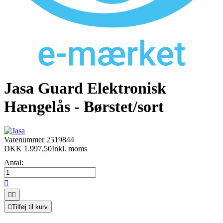
Jasa Guard Elektronisk
Hængelås - Børstet/sort
Varenummer
2519844
DKK 1.997,50
Inkl. moms
Antal:




Tilføj til kurv