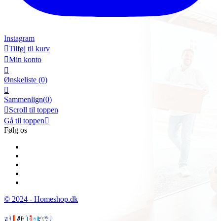
Instagram

Tilføj til kurv

Min konto

Ønskeliste
(0)

Sammenlign(
0
)

Scroll til toppen
Gå til toppen

Følg os
© 2024 - Homeshop.dk