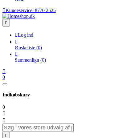

Kundeservice:
8770 2525


Log ind

Ønskeliste
(
0
)

Sammenlign
(
0
)

0
Indkøbskurv
0


