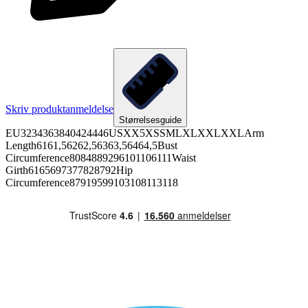
Skriv produktanmeldelse
Størrelsesguide
EU3234363840424446USXX5XSSMLXLXXLXXLArm
Length6161,56262,56363,56464,5Bust
Circumference8084889296101106111Waist
Girth6165697377828792Hip
Circumference87919599103108113118