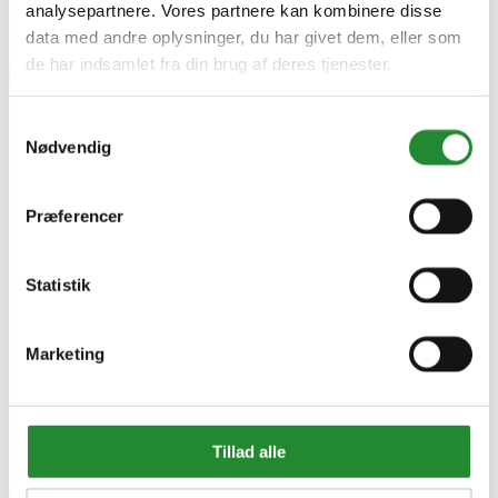
analysepartnere. Vores partnere kan kombinere disse
Strømtype:
2 x CR2023-batterier, medfølger ikke
data med andre oplysninger, du har givet dem, eller som
Antal nøglebrikker:
1000
de har indsamlet fra din brug af deres tjenester.
Produktinformation
Samtykkevalg
Nødvendig
Serie
Smart home
Model
GUARD
Præferencer
Specifikke referencer
Statistik
Lev. varenr.
14427
EAN
5704314144270
Marketing
EAN-13
5704314144270
Skriv produktanmeldelse
Tillad alle
Ingen kundeanmeldelser for øjeblikket