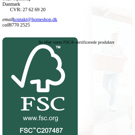
Danmark
CVR: 27 62 69 20
email
kontakt@homeshop.dk
call
8770 2525
Se efter vores FSC®-certificerede produkter