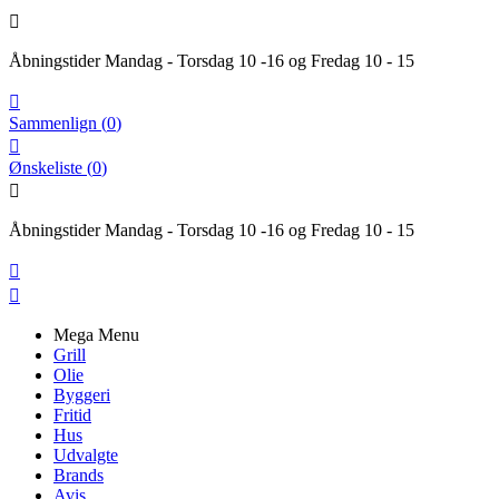

Åbningstider Mandag - Torsdag 10 -16 og Fredag 10 - 15

Sammenlign
(
0
)

Ønskeliste
(
0
)

Åbningstider Mandag - Torsdag 10 -16 og Fredag 10 - 15


Mega Menu
Grill
Olie
Byggeri
Fritid
Hus
Udvalgte
Brands
Avis