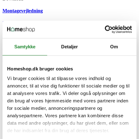
Montagevejledning
Download (1.81MB)
Vedligeholdelsesvejledning
Samtykke
Detaljer
Om
Download (2.14MB)
Brochurer
Homeshop.dk bruger cookies
Download (676.96KB)
Skriv produktanmeldelse
Vi bruger cookies til at tilpasse vores indhold og
annoncer, til at vise dig funktioner til sociale medier og til
Ingen kundeanmeldelser for øjeblikket
at analysere vores trafik. Vi deler også oplysninger om
×
din brug af vores hjemmeside med vores partnere inden
for sociale medier, annonceringspartnere og
analysepartnere. Vores partnere kan kombinere disse
Swisspearl Plastklods B9 885mm - M/ven.
data med andre oplysninger, du har givet dem, eller som
de har indsamlet fra din brug af deres tjenester.