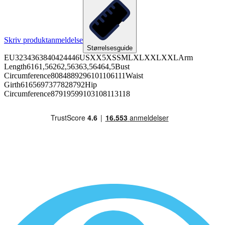
Skriv produktanmeldelse
Størrelsesguide
EU3234363840424446USXX5XSSMLXLXXLXXLArm
Length6161,56262,56363,56464,5Bust
Circumference8084889296101106111Waist
Girth6165697377828792Hip
Circumference87919599103108113118