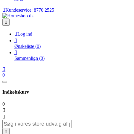

Kundeservice:
8770 2525


Log ind

Ønskeliste
(
0
)

Sammenlign
(
0
)

0
Indkøbskurv
0


