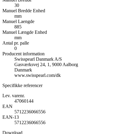
30
Manuel Bredde Enhed
mm
Manuel Laengde
885
Manuel Længde Enhed
mm
Antal pr. palle
0
Producent information
Swisspearl Danmark A/S
Gasværksvej 24, 1, 9000 Aalborg
Danmark
www.swisspearl.com/dk
Specifikke referencer
Lev. varenr.
47060144
EAN
5712236066556
EAN-13
5712236066556
Download