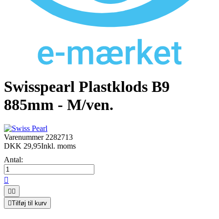
Swisspearl Plastklods B9
885mm - M/ven.
Varenummer
2282713
DKK 29,95
Inkl. moms
Antal:




Tilføj til kurv