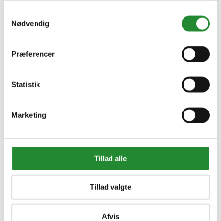
Samtykkevalg
Nødvendig
Swisspearl Plastklods B9
885mm - M/ven.
Præferencer
DKK 29,95
Inkl. moms
Statistik
Marketing
Tillad alle
Tillad valgte
Information


Afvis