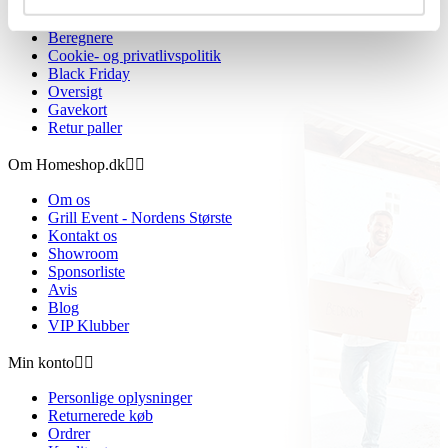
Handelsbetingelser
Fortrydelsesret
Beregnere
Cookie- og privatlivspolitik
Black Friday
Oversigt
Gavekort
Retur paller
Om Homeshop.dk


Om os
Grill Event - Nordens Største
Kontakt os
Showroom
Sponsorliste
Avis
Blog
VIP Klubber
Min konto


Personlige oplysninger
Returnerede køb
Ordrer