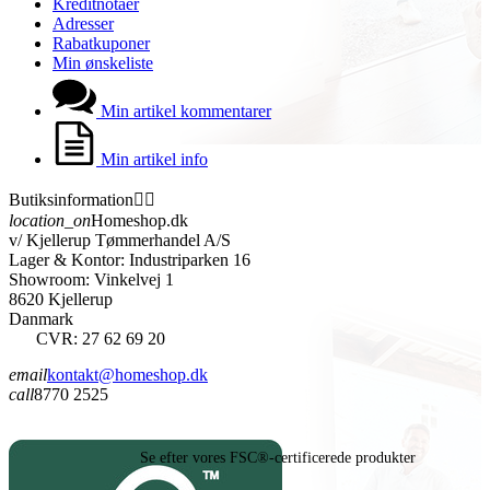
Kreditnotaer
Adresser
Rabatkuponer
Min ønskeliste
Min artikel kommentarer
Min artikel info
Butiksinformation


location_on
Homeshop.dk
v/ Kjellerup Tømmerhandel A/S
Lager & Kontor: Industriparken 16
Showroom: Vinkelvej 1
8620 Kjellerup
Danmark
CVR: 27 62 69 20
email
kontakt@homeshop.dk
call
8770 2525
Se efter vores FSC®-certificerede produkter