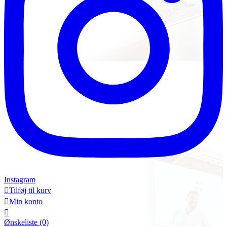
Instagram

Tilføj til kurv

Min konto

Ønskeliste
(0)