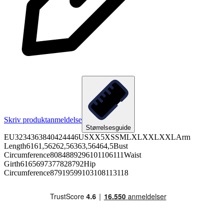
Skriv produktanmeldelse
Størrelsesguide
EU3234363840424446USXX5XSSMLXLXXLXXLArm
Length6161,56262,56363,56464,5Bust
Circumference8084889296101106111Waist
Girth6165697377828792Hip
Circumference87919599103108113118