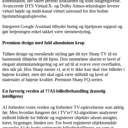
kombination, der sikrer perfekt lydklarhed og solid basgengivelse.
Avancerede DTS Virtual:X- og Dolby Atmos-teknologier leverer
virtuel højde og multi-kanal virtuel surround for den bedste
hjemmebiografoplevelse.
Integreret Google Assistant tilbyder hurtig og hjælpsom support og
gør betjeningen enkel takket være stemmestyring.
Premium design med fuld aluminium krop
Tidløst design og enestående styling gør dit nye Sharp TV til en
harmonisk tilføjelse til dit hjem. Den rammeløse skærm er lavet af
elegant aluminiumslegering og ser ud til at svæve over overfladen,
den står på. Hos Sharp mener vi, at et tv ikke kun skal vise billeder i
højeste kvalitet, men det skal også være stilfuldt og lavet af
materialer af højeste kvalitet. Premium Sharp FQ-serien.
En farverig verden af ??AI-billedbehandling (kunstig
intelligens)
AI forbedrer vores verden og forbedrer TV-oplevelserne som aldrig
før. Men hvordan fungerer det i TV'er? AI-algoritmer analyserer
indhold billede for billede og registrerer objekter såsom ansigter,
træer, bygninger, himlen osv. For hvert registreret objektområde
anvender AI de bedst optimerede billedindstillinger, og som et