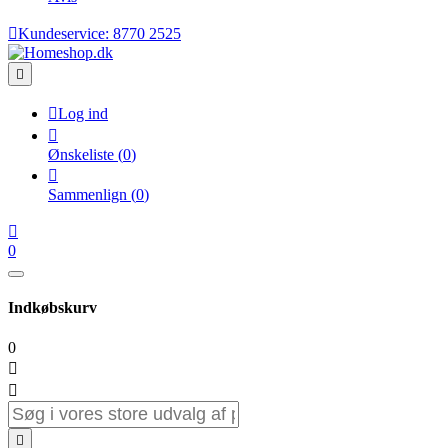

Kundeservice:
8770 2525


Log ind

Ønskeliste
(
0
)

Sammenlign
(
0
)

0
Indkøbskurv
0


