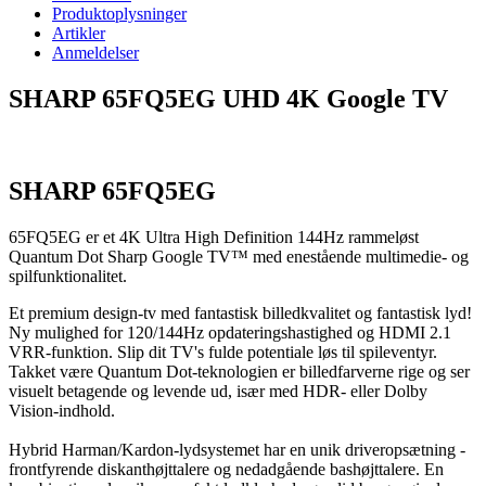
Produktoplysninger
Artikler
Anmeldelser
SHARP 65FQ5EG UHD 4K Google TV
SHARP 65FQ5EG
65FQ5EG er et 4K Ultra High Definition 144Hz rammeløst
Quantum Dot Sharp Google TV™ med enestående multimedie- og
spilfunktionalitet.
Et premium design-tv med fantastisk billedkvalitet og fantastisk lyd!
Ny mulighed for 120/144Hz opdateringshastighed og HDMI 2.1
VRR-funktion. Slip dit TV's fulde potentiale løs til spileventyr.
Takket være Quantum Dot-teknologien er billedfarverne rige og ser
visuelt betagende og levende ud, især med HDR- eller Dolby
Vision-indhold.
Hybrid Harman/Kardon-lydsystemet har en unik driveropsætning -
frontfyrende diskanthøjttalere og nedadgående bashøjttalere. En