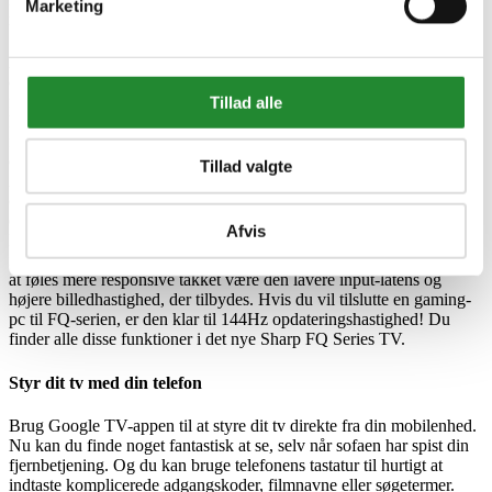
Marketing
inputlag og 144Hz Gaming Engine
Alle fire HDMI-porte på det nye Sharp FQ-serie TV er udstyret med
den nyeste og hurtigste HDMI-standard, så du kan nyde alle
fordelene fra de nyeste video- og lydforbindelser samt pc'er og
Tillad alle
konsoller. Det betyder, at du kan bruge den udvidede eARC-
feedback-funktionalitet, som er vigtig for tilslutning til soundbars
eller forstærkere, der afkoder Dolby Atmos eller dts:X-surroundlyd.
Tillad valgte
ALLM-funktionen skifter TV'et til lav latenstilstand ved at
deaktivere alle efterbehandlingsfunktioner, når du tilslutter en konsol
eller pc. Moderne konsoller (XBOX Series X og PS5) kan tilsluttes
Afvis
FQ-serien via 120Hz HDMI-indgang. At køre spil med 120 fps får
ikke kun spil til at se silkeblødt ud i bevægelse, men får også spil til
at føles mere responsive takket være den lavere input-latens og
højere billedhastighed, der tilbydes. Hvis du vil tilslutte en gaming-
pc til FQ-serien, er den klar til 144Hz opdateringshastighed! Du
finder alle disse funktioner i det nye Sharp FQ Series TV.
Styr dit tv med din telefon
Brug Google TV-appen til at styre dit tv direkte fra din mobilenhed.
Nu kan du finde noget fantastisk at se, selv når sofaen har spist din
fjernbetjening. Og du kan bruge telefonens tastatur til hurtigt at
indtaste komplicerede adgangskoder, filmnavne eller søgetermer.