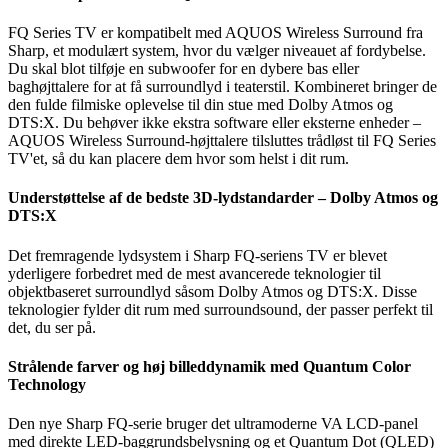
FQ Series TV er kompatibelt med AQUOS Wireless Surround fra
Sharp, et modulært system, hvor du vælger niveauet af fordybelse.
Du skal blot tilføje en subwoofer for en dybere bas eller
baghøjttalere for at få surroundlyd i teaterstil. Kombineret bringer de
den fulde filmiske oplevelse til din stue med Dolby Atmos og
DTS:X. Du behøver ikke ekstra software eller eksterne enheder –
AQUOS Wireless Surround-højttalere tilsluttes trådløst til FQ Series
TV'et, så du kan placere dem hvor som helst i dit rum.
Understøttelse af de bedste 3D-lydstandarder – Dolby Atmos og
DTS:X
Det fremragende lydsystem i Sharp FQ-seriens TV er blevet
yderligere forbedret med de mest avancerede teknologier til
objektbaseret surroundlyd såsom Dolby Atmos og DTS:X. Disse
teknologier fylder dit rum med surroundsound, der passer perfekt til
det, du ser på.
Strålende farver og høj billeddynamik med Quantum Color
Technology
Den nye Sharp FQ-serie bruger det ultramoderne VA LCD-panel
med direkte LED-baggrundsbelysning og et Quantum Dot (QLED)