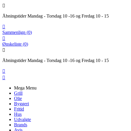

Åbningstider Mandag - Torsdag 10 -16 og Fredag 10 - 15

Sammenlign
(
0
)

Ønskeliste
(
0
)

Åbningstider Mandag - Torsdag 10 -16 og Fredag 10 - 15


Mega Menu
Grill
Olie
Byggeri
Fritid
Hus
Udvalgte
Brands
Avis