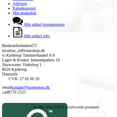
Adresser
Rabatkuponer
Min ønskeliste
Min artikel kommentarer
Min artikel info
Butiksinformation


location_on
Homeshop.dk
v/ Kjellerup Tømmerhandel A/S
Lager & Kontor: Industriparken 16
Showroom: Vinkelvej 1
8620 Kjellerup
Danmark
CVR: 27 62 69 20
email
kontakt@homeshop.dk
call
8770 2525
Se efter vores FSC®-certificerede produkter