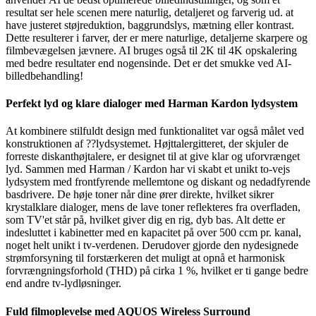
resultat ser hele scenen mere naturlig, detaljeret og farverig ud. at
have justeret støjreduktion, baggrundslys, mætning eller kontrast.
Dette resulterer i farver, der er mere naturlige, detaljerne skarpere og
filmbevægelsen jævnere. AI bruges også til 2K til 4K opskalering
med bedre resultater end nogensinde. Det er det smukke ved AI-
billedbehandling!
Perfekt lyd og klare dialoger med Harman Kardon lydsystem
At kombinere stilfuldt design med funktionalitet var også målet ved
konstruktionen af ??lydsystemet. Højttalergitteret, der skjuler de
forreste diskanthøjtalere, er designet til at give klar og uforvrænget
lyd. Sammen med Harman / Kardon har vi skabt et unikt to-vejs
lydsystem med frontfyrende mellemtone og diskant og nedadfyrende
basdrivere. De høje toner når dine ører direkte, hvilket sikrer
krystalklare dialoger, mens de lave toner reflekteres fra overfladen,
som TV'et står på, hvilket giver dig en rig, dyb bas. Alt dette er
indesluttet i kabinetter med en kapacitet på over 500 ccm pr. kanal,
noget helt unikt i tv-verdenen. Derudover gjorde den nydesignede
strømforsyning til forstærkeren det muligt at opnå et harmonisk
forvrængningsforhold (THD) på cirka 1 %, hvilket er ti gange bedre
end andre tv-lydløsninger.
Fuld filmoplevelse med AQUOS Wireless Surround