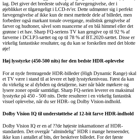
lag. Det giver det bredeste udvalg af farvegengivelse, der i
øjeblikket er tilgængeligt i LCD-tv'er. Dette udmønter sig i perfekt
farvegengivelse af ikke kun de mest mættede dele af billedet, men
forbedrer også markant tonale overgange, realistisk gengivelse af
farver og hudtoner, såvel som nuancerne af en blå himmel eller det
grønne i et hav. Sharp FQ-seriens TV kan gengive op til 92 % af
farverne i DCI.P3-sættet og op til 78 % af BT.2020-sættet. Disse er
virkelig fantastiske resultater, og du kan se forskellen med det blotte
øje!
Høj lysstyrke (450-500 nits) for den bedste HDR-oplevelse
For at nyde fremragende HDR-billeder (High Dynamic Range) skal
et TV være i stand til at levere et højt lysstyrkeniveau. Først da kan
du virkelig se al dybden og detaljerne, især når både mørkere og
lysere zoner opstår samtidigt. Sharp FQ-serien leverer en maksimal
lysstyrke på 450 - 500 nits. Dette resulterer i en virkelig fantastisk
visuel oplevelse, når du ser HDR- og Dolby Vision-indhold.
Dolby Vision IQ til understøttelse af 12-bit farve HDR-indhold
Dolby Vision IQ er en af ??de højeste inkarnationer af HDR-
standarden. Det overgår "almindelig" HDR i mange henseender,
ikke kun i antallet af bits, der beskriver billedet. For det første