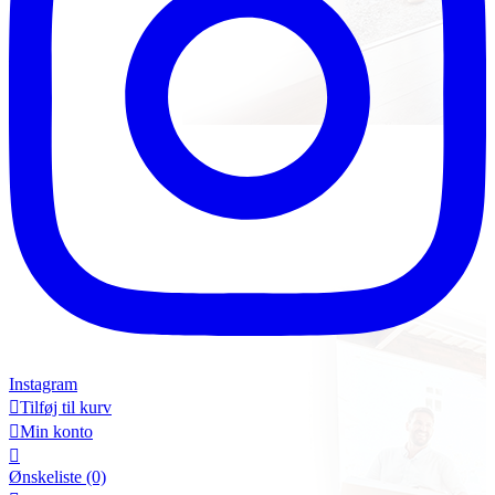
Instagram

Tilføj til kurv

Min konto

Ønskeliste
(0)