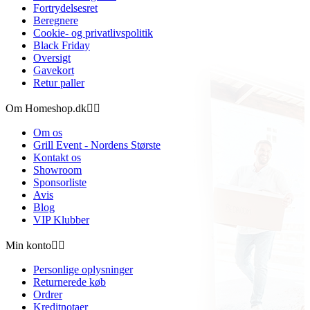
Fortrydelsesret
Beregnere
Cookie- og privatlivspolitik
Black Friday
Oversigt
Gavekort
Retur paller
Om Homeshop.dk


Om os
Grill Event - Nordens Største
Kontakt os
Showroom
Sponsorliste
Avis
Blog
VIP Klubber
Min konto


Personlige oplysninger
Returnerede køb
Ordrer
Kreditnotaer