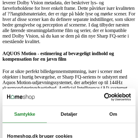
leverer Dolby Vision metadata, der beskriver lys- og
farveforholdene for hver enkelt frame. Dette påvirker især kvaliteten
af ??langtidsmaterialer, der er rige på både lyse og mørke scener. For
hver af disse scener kan du definere separate indstillinger, som sikrer
bedre gengivelse og perception af scenerne. I dag tilbyder næsten
alle førende streamingplatforme film og serier, der er kompatible
med Dolby Vision, så du kan se dem på din nye Sharp FQ-serie i
enestående kvalitet.
AQUOS Motion - estimering af bevægeligt indhold og
kompensation for en jævn film
For at sikre perfekt billedgennemstrømning, især i scener med
objekter i hurtig bevægelse, er Sharp FQ-seriens tv udstyret med
Aquos Motion-udjævningssystemet, der arbejder op til 144Hz
skærmopdateringshastighed. Artificial Intelligence (AI)-systemet
implementeret i den ultraeffektive billedprocessor analyserer billedet
"frame for frame" under hensyntagen til bevægelige objekter og
genererer om nødvendigt yderligere frames for at øge glatheden.
Brugeren har fuld kontrol over AQUOS Motion-systemet, og for
Samtykke
Detaljer
Om
purister, der ønsker at se indhold uden yderligere behandling - i fuld
filmisk stil - kan det slås fra.
Lyssensor til automatisk lysstyrkejustering
Homeshop.dk bruger cookies