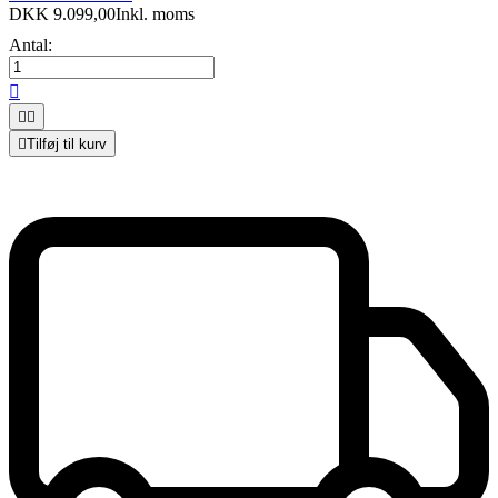
DKK 9.099,00
Inkl. moms
Antal:




Tilføj til kurv