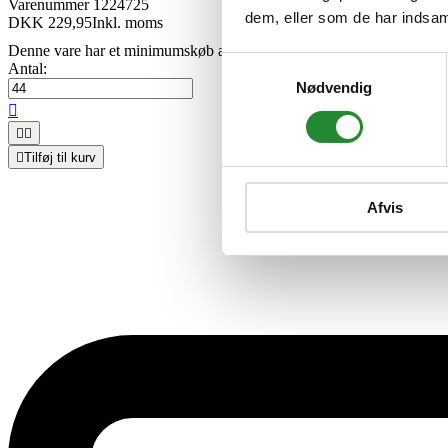
Varenummer
1224725
dem, eller som de har indsaml
DKK 229,95
Inkl. moms
Denne vare har et minimumskøb af 44.
Samtykkevalg
Antal:
Nødvendig




Tilføj til kurv
Afvis