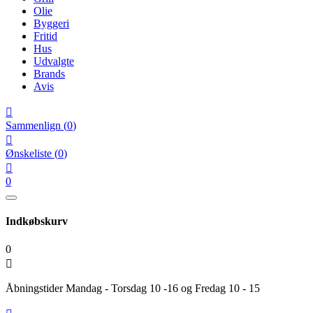
Olie
Byggeri
Fritid
Hus
Udvalgte
Brands
Avis

Sammenlign
(
0
)

Ønskeliste
(
0
)

0
Indkøbskurv
0

Åbningstider Mandag - Torsdag 10 -16 og Fredag 10 - 15