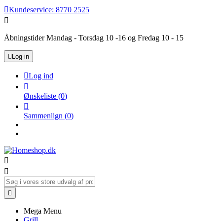

Kundeservice:
8770 2525

Åbningstider Mandag - Torsdag 10 -16 og Fredag 10 - 15

Log-in

Log ind

Ønskeliste
(
0
)

Sammenlign
(
0
)



Mega Menu
Grill